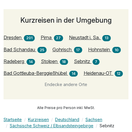
Kurzreisen in der Umgebung
Dresden
Pirna
Neustadt i. Sa.
201
27
13
Bad Schandau
Gohrisch
Hohnstein
25
17
10
Radeberg
Stolpen
Sebnitz
14
18
7
Bad Gottleuba-Berggießhübel
Heidenau-OT
14
12
Endecke andere Orte
Alle Preise pro Person inkl. MwSt.
Startseite
Kurzreisen
Deutschland
Sachsen
Sächsische Schweiz / Elbsandsteingebirge
Sebnitz