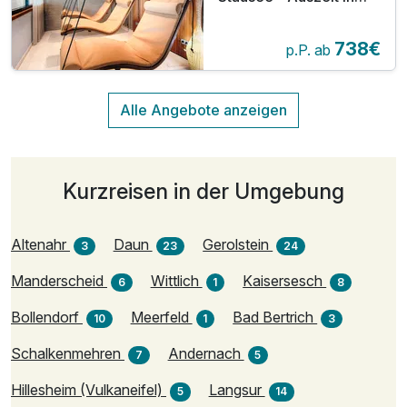
der Eifel
738€
p.P. ab
Kurzreisen in der Umgebung
Altenahr
Daun
Gerolstein
3
23
24
Manderscheid
Wittlich
Kaisersesch
6
1
8
Bollendorf
Meerfeld
Bad Bertrich
10
1
3
Schalkenmehren
Andernach
7
5
Hillesheim (Vulkaneifel)
Langsur
5
14