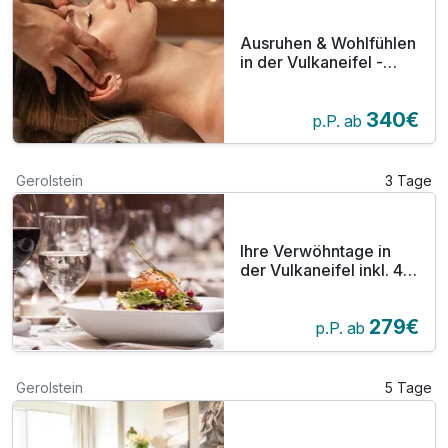
Ausruhen & Wohlfühlen
in der Vulkaneifel -
Kleine Auszeit im
Seehotel am Stausee
340€
p.P. ab
Gerolstein
3 Tage
Ihre Verwöhntage in
der Vulkaneifel inkl. 4-
Gang-Menü
279€
p.P. ab
Gerolstein
5 Tage