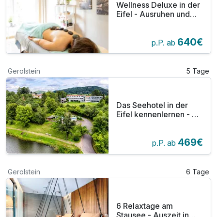
Wellness Deluxe in der
Eifel - Ausruhen und
Genießen im Seehotel
am Stausee
640€
p.P. ab
Gerolstein
5 Tage
Das Seehotel in der
Eifel kennenlernen - 5
Tage im Seehotel am
Stausee
469€
p.P. ab
Gerolstein
6 Tage
6 Relaxtage am
Stausee - Auszeit in