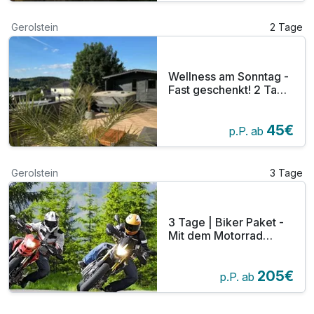
Gerolstein
2 Tage
Wellness am Sonntag -
Fast geschenkt! 2 Tage
in der Eifel ab 45,00
EUR
45€
p.P. ab
Gerolstein
3 Tage
3 Tage | Biker Paket -
Mit dem Motorrad
durch die Eifel inkl.
Grillabend
205€
p.P. ab