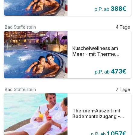
388€
p.P. ab
Bad Staffelstein
4 Tage
Kuschelwellness am
Meer - mit Therme
über den
Bademantelgang
473€
p.P. ab
Bad Staffelstein
7 Tage
Thermen-Auszeit mit
Bademantelzugang -
Entspannungstage 7
Tage
1.057€
p.P. ab