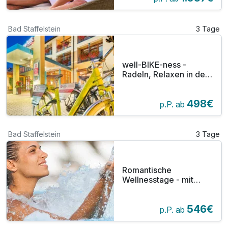
Bad Staffelstein
3 Tage
well-BIKE-ness -
Radeln, Relaxen in der
Therme, Beauty im
Hotel
498€
p.P. ab
Bad Staffelstein
3 Tage
Romantische
Wellnesstage - mit
Massage & Therme
über Bademantelgang
546€
p.P. ab