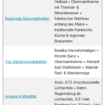
Heilbad • Obermaintherme
mit Thermal- &
Mineralwasser •
Regionale Besonderheiten
fränkischer Weinbau
entlang des Mains •
traditionelle fränkische
Küche & regionale
Brauereien
Basilika Vierzehnheiligen •
Kloster Banz •
Top Sehenswürdigkeiten
Obermaintherme • Altstadt
Bad Staffelstein • Maintal-
Rad- & Wanderwege
Auto: A73 Anschlussstelle
Lichtenfels • Bahn:
Regionalzug ab
Anreise & Mobilität
Lichtenfels, ICE-Halt
Bamberg (ca. 30 km) • Vor