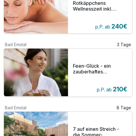
Rotkäppchens
Wellnesszeit inkl.
Rückenmassage &
Abendessen | 3 Tage
240€
Hessisches Bergland
p.P. ab
Bad Emstal
3 Tage
Feen-Glück - ein
zauberhaftes
Arrangement! Inkl.
Abendessen &
210€
Badehaus | 3 Tage
p.P. ab
Hessisches Bergland
Bad Emstal
8 Tage
7 auf einen Streich -
die Sommer-