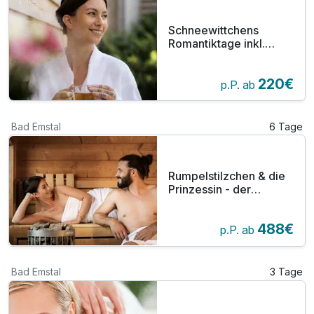
Schneewittchens
Romantiktage inkl.
Massage &
Schlemmerbuffet - 3
220€
Tage Hessisches
p.P. ab
Bergland - inkl. HP
Bad Emstal
6 Tage
Rumpelstilzchen & die
Prinzessin - der
Verwöhnurlaub
488€
p.P. ab
Bad Emstal
3 Tage