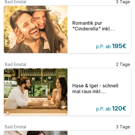
Bad Emstal
3 Tage
Romantik pur
"Cinderella" inkl.
Abendessen &
Aromaöl-Bad | 3 Tage
195€
Hessisches Bergland
p.P. ab
inkl. HP
Bad Emstal
2 Tage
Hase & Igel - schnell
mal raus inkl.
Abendessen | 2 Tage
Hessisches Bergland
120€
p.P. ab
Bad Emstal
3 Tage