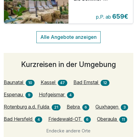
Erholungswoche inkl.
Eintritt in über 8
659€
Freibädern
p.P. ab
Kurzreisen in der Umgebung
Baunatal
Kassel
Bad Emstal
10
47
12
Espenau
Hofgeismar
9
4
Rotenburg a.d. Fulda
Bebra
Guxhagen
21
6
3
Bad Hersfeld
Friedewald-OT
Oberaula
4
6
11
Endecke andere Orte