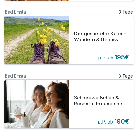
Bad Emstal
3 Tage
Der gestiefelte Kater -
Wandern & Genuss | 3
Tage Hessisches
Bergland
195€
p.P. ab
Bad Emstal
3 Tage
Schneeweißchen &
Rosenrot Freundinnen
Wohlfühltage inkl.
Halbpension &
190€
Badehaus | 3 Tage
p.P. ab