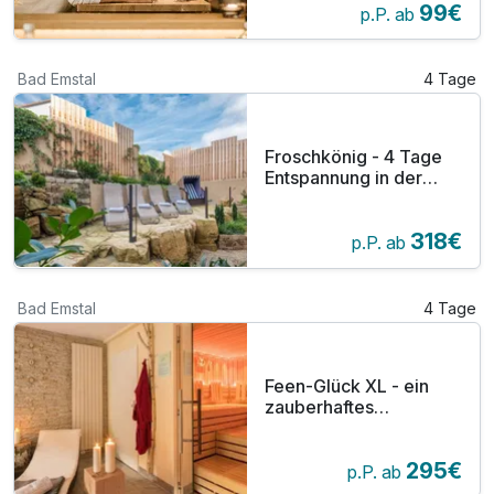
99€
p.P. ab
Bad Emstal
4 Tage
Froschkönig - 4 Tage
Entspannung in der
GrimmHeimat
Nordhessen
318€
p.P. ab
Bad Emstal
4 Tage
Feen-Glück XL - ein
zauberhaftes
Arrangement! Inkl.
Abendessen &
295€
Badehaus
p.P. ab