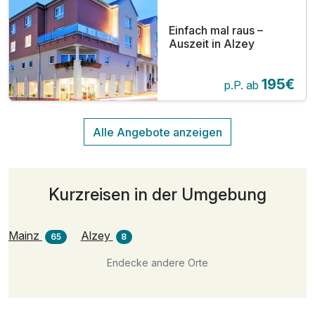
Einfach mal raus –
Auszeit in Alzey
195€
p.P. ab
Kurzreisen in der Umgebung
Mainz
Alzey
65
8
Endecke andere Orte