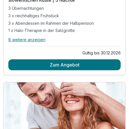
3 Übernachtungen
3 x reichhaltiges Frühstück
3 x Abendessen im Rahmen der Halbpension
1 x Halo-Therapie in der Salzgrotte
8 weitere anzeigen
Alle Inklusivleistungen
12 enthalten
Gültig bis 30.12.2026
3 Übernachtungen
Zum Angebot
3 x reichhaltiges Frühstück
3 x Abendessen im Rahmen der Halbpension
1 x Halo-Therapie in der Salzgrotte
1 x Eintritt in die Sauna für 3 Std (ab 15 Jahren)
inkl. 2 Kinder gratis (bis 14,99 Jahren)
inkl. interaktive Familienkarte von Ankaran
Nutzung des Außenpools (ca. Mai-September)
inkl. Entspannung auf dem Barfuß-Kneipp-Pfad
inkl. Parkplatz & W-LAN Nutzung