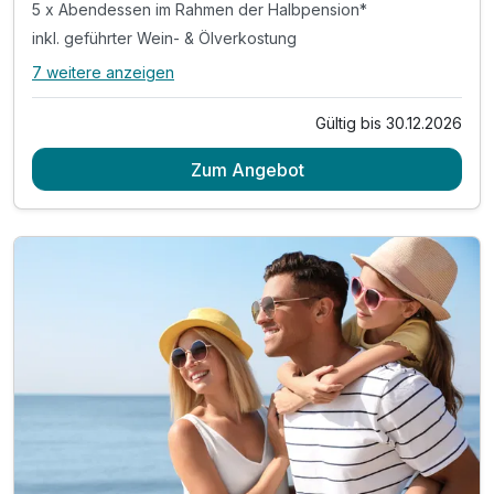
5 x Abendessen im Rahmen der Halbpension*
inkl. geführter Wein- & Ölverkostung
7 weitere anzeigen
Alle Inklusivleistungen
11 enthalten
Gültig bis 30.12.2026
5 Übernachtungen
Zum Angebot
5 x reichhaltiges Frühstück
5 x Abendessen im Rahmen der Halbpension*
inkl. geführter Wein- & Ölverkostung
inkl. Weingutbesichtigung Bordon oder Santomas**
1x Eintritt in die Sauna für 3 Std (ab 15 Jahren)
1x Halo-Therapie in der Salzgrotte
inkl. Entspannung auf dem Barfuß-Kneipp-Pfad
inkl. Parkplatz und W-Lan
Nutzung des Außenpools (ca. Mai-September)
* am Sonntag hat das Restaurant geschlossen