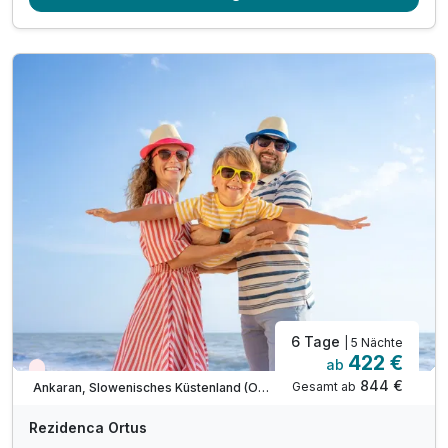
4 x Abendessen im Rahmen der Halbpension
1 x Halo-Therapie in der Salzgrotte
1 x Eintritt in die Sauna für 3 Std (ab 15 Jahren)
inkl. 2 Kinder gratis (bis 14,99 Jahren)
* Zuschlag für Kinder ab 15 Jahren = 42 € / Nacht
inkl. interaktive Familienkarte von Ankaran
Nutzung des Außenpools (ca. Mai-September)
inkl. Entspannung auf dem Barfuß-Kneipp-Pfad
inkl. Parkplatz & W-LAN Nutzung
* am Sonntag hat das Restaurant geschlossen
6 Tage
| 5 Nächte
422 €
ab
Wieder frei ab September
844 €
Gesamt ab
Ankaran, Slowenisches Küstenland (Obalno-kraska)
Rezidenca Ortus