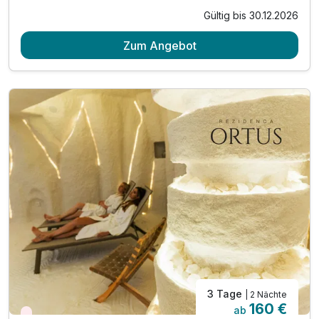
Gültig bis 30.12.2026
2 Übernachtungen
Zum Angebot
2 x reichhaltiges Frühstück
2 x Abendbuffet im Rahmen der Halbpension*
1 x klassische Teilmassage/Charcot-Dusche (25min)
2 x Eintritt in die Sauna für 3 Std (ab 15 Jahren)
1 x Halo-Therapie in der Salzgrotte
inkl. Welcome Drink
inkl. Entspannung auf dem Barfuß-Kneipp-Pfad
inkl. Bademantel für den Aufenthalt
inkl. Parkplatz & W-LAN Nutzung
Nutzung des Außenpools (ca. Mai-September)
* am Sonntag hat das Restaurant geschlossen
3 Tage
| 2 Nächte
160 €
ab
Wieder frei ab September