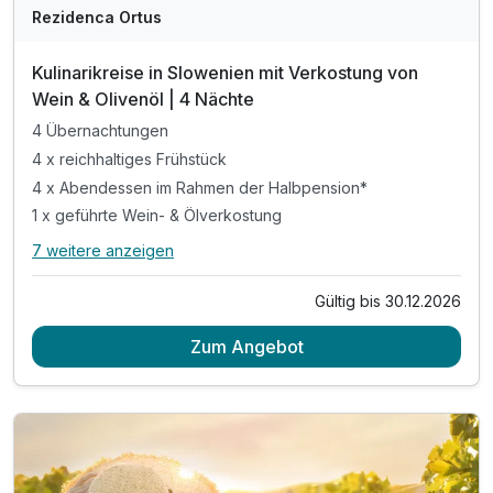
Rezidenca Ortus
Kulinarikreise in Slowenien mit Verkostung von
Wein & Olivenöl | 4 Nächte
4 Übernachtungen
4 x reichhaltiges Frühstück
4 x Abendessen im Rahmen der Halbpension*
1 x geführte Wein- & Ölverkostung
7 weitere anzeigen
Alle Inklusivleistungen
11 enthalten
Gültig bis 30.12.2026
4 Übernachtungen
Zum Angebot
4 x reichhaltiges Frühstück
4 x Abendessen im Rahmen der Halbpension*
1 x geführte Wein- & Ölverkostung
inkl. Weingutbesichtigung Bordon oder Santomas**
1 x Halo-Therapie in der Salzgrotte
1 x Eintritt in die Sauna für 3 Std (ab 15 J.)