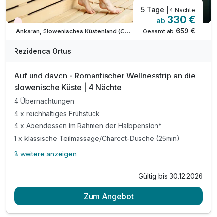
5 Tage
| 4 Nächte
330 €
ab
Wieder frei ab September
659 €
Gesamt ab
Ankaran, Slowenisches Küstenland (Obalno-kraska)
Rezidenca Ortus
Auf und davon - Romantischer Wellnesstrip an die
slowenische Küste | 4 Nächte
4 Übernachtungen
4 x reichhaltiges Frühstück
4 x Abendessen im Rahmen der Halbpension*
1 x klassische Teilmassage/Charcot-Dusche (25min)
8 weitere anzeigen
Alle Inklusivleistungen
12 enthalten
Gültig bis 30.12.2026
4 Übernachtungen
Zum Angebot
4 x reichhaltiges Frühstück
4 x Abendessen im Rahmen der Halbpension*