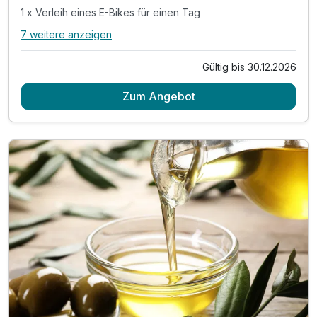
1 x Verleih eines E-Bikes für einen Tag
7 weitere anzeigen
Alle Inklusivleistungen
11 enthalten
Gültig bis 30.12.2026
2 Übernachtungen
Zum Angebot
2 x reichhaltiges Frühstück
2 x Abendessen im Rahmen der Halbpension*
1 x Verleih eines E-Bikes für einen Tag
1 x Eintritt in die Salzgrotte
1 x Eintritt in die Sauna für 3 Std (ab 15 jahren)
inkl. Radkarte & Infomaterial
inkl. Welcome Drink
inkl. Parkplatz & W-LAN Nutzung
Nutzung des Außenpools (ca. Mai-September)
* am Sonntag hat das Restaurant geschlossen