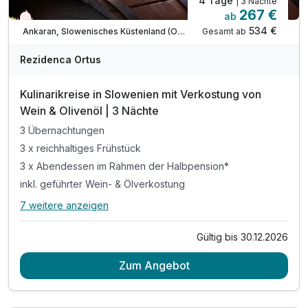
4 Tage
| 3 Nächte
267 €
ab
Wieder frei ab September
534 €
Gesamt ab
Ankaran, Slowenisches Küstenland (Obalno-kraska)
Rezidenca Ortus
Kulinarikreise in Slowenien mit Verkostung von
Wein & Olivenöl | 3 Nächte
3 Übernachtungen
3 x reichhaltiges Frühstück
3 x Abendessen im Rahmen der Halbpension*
inkl. geführter Wein- & Ölverkostung
7 weitere anzeigen
Alle Inklusivleistungen
11 enthalten
Gültig bis 30.12.2026
3 Übernachtungen
Zum Angebot
3 x reichhaltiges Frühstück
3 x Abendessen im Rahmen der Halbpension*
inkl. geführter Wein- & Ölverkostung