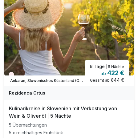
inkl. Entspannung auf dem Barfuß-Kneipp-Pfad
inkl. Parkplatz & W-LAN Nutzung
Nutzung des Außenpools (ca. Mai-September)
* am Sonntag hat das Restaurant geschlossen
6 Tage
| 5 Nächte
422 €
ab
Wieder frei ab September
844 €
Gesamt ab
Ankaran, Slowenisches Küstenland (Obalno-kraska)
Rezidenca Ortus
Kulinarikreise in Slowenien mit Verkostung von
Wein & Olivenöl | 5 Nächte
5 Übernachtungen
5 x reichhaltiges Frühstück