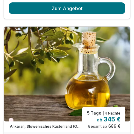
5 Übernachtungen
Zum Angebot
5 x reichhaltiges Frühstück
5 x Abendessen im Rahmen der Halbpension*
1 x Verleih eines E-Bikes für einen Tag
1 x Eintritt in die Salzgrotte
1 x Eintritt in die Sauna für 3 Std (ab 15 jahren)
inkl. Radkarte & Infomaterial
inkl. Welcome Drink
inkl. Parkplatz & W-LAN Nutzung
Nutzung des Außenpools
* am Sonntag hat das Restaurant geschlossen
5 Tage
| 4 Nächte
345 €
ab
Wieder frei ab September
689 €
Gesamt ab
Ankaran, Slowenisches Küstenland (Obalno-kraska)