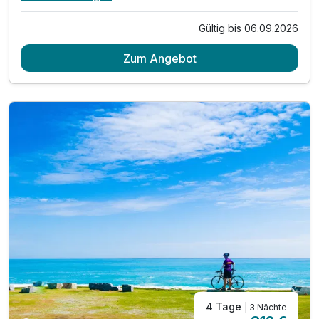
Alle Inklusivleistungen
9 enthalten
Gültig bis 06.09.2026
3 Übernachtungen
Zum Angebot
3 x reichhaltiges Frühstück
2x Abendessen 3-Gänge-Menü
1 x Halo-Therapie in der Salzgrotte
1x 25-minütige Massage oder Charcot-Therapie
Nutzung des Außenpools
1x Detox-Smoothie / pro Person
inkl. Entspannung auf dem Barfuß-Kneipp-Pfad
inkl. Parkplatz & W-LAN Nutzung
4 Tage
| 3 Nächte