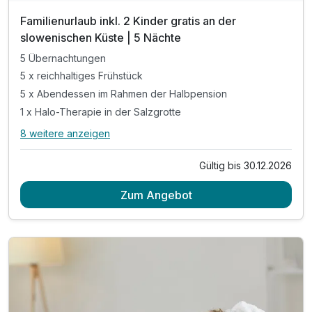
Familienurlaub inkl. 2 Kinder gratis an der
slowenischen Küste | 5 Nächte
5 Übernachtungen
5 x reichhaltiges Frühstück
5 x Abendessen im Rahmen der Halbpension
1 x Halo-Therapie in der Salzgrotte
8 weitere anzeigen
Alle Inklusivleistungen
12 enthalten
Gültig bis 30.12.2026
5 Übernachtungen
Zum Angebot
5 x reichhaltiges Frühstück
5 x Abendessen im Rahmen der Halbpension
1 x Halo-Therapie in der Salzgrotte
1 x Eintritt in die Sauna für 3 Std (ab 15 Jahren)
inkl. 2 Kinder gratis (bis 14,99 Jahren)
inkl. interaktive Familienkarte von Ankaran
Nutzung des Außenpools (ca. Mai-September)