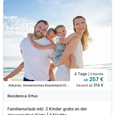
inkl. Weingutbesichtigung Bordon oder Santomas
1x Halo-Therapie in der Salzgrotte
1x Eintritt in die Sauna für 3 Std (ab 15 Jahren)
inkl. Entspannung auf dem Barfuß-Kneipp-Pfad
inkl. Parkplatz & W-LAN Nutzung
Nutzung des Außenpools (ca. Mai-September)
* am Sonntag hat das Restaurant geschlossen
4 Tage
| 3 Nächte
257 €
ab
Wieder frei ab September
514 €
Gesamt ab
Ankaran, Slowenisches Küstenland (Obalno-kraska)
Rezidenca Ortus
Familienurlaub inkl. 2 Kinder gratis an der
slowenischen Küste | 3 Nächte