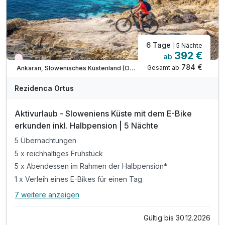
6 Tage
| 5 Nächte
392 €
ab
Wieder frei ab September
784 €
Gesamt ab
Ankaran, Slowenisches Küstenland (Obalno-kraska)
Rezidenca Ortus
Aktivurlaub - Sloweniens Küste mit dem E-Bike
erkunden inkl. Halbpension | 5 Nächte
5 Übernachtungen
5 x reichhaltiges Frühstück
5 x Abendessen im Rahmen der Halbpension*
1 x Verleih eines E-Bikes für einen Tag
7 weitere anzeigen
Alle Inklusivleistungen
11 enthalten
Gültig bis 30.12.2026