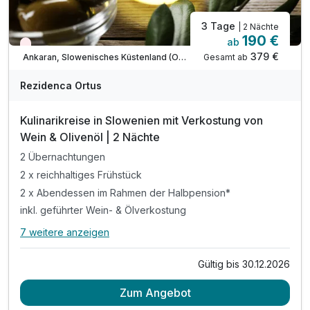
3 Tage
| 2 Nächte
190 €
ab
Wieder frei ab September
379 €
Gesamt ab
Ankaran, Slowenisches Küstenland (Obalno-kraska)
Rezidenca Ortus
Kulinarikreise in Slowenien mit Verkostung von
Wein & Olivenöl | 2 Nächte
2 Übernachtungen
2 x reichhaltiges Frühstück
2 x Abendessen im Rahmen der Halbpension*
inkl. geführter Wein- & Ölverkostung
7 weitere anzeigen
Alle Inklusivleistungen
11 enthalten
Gültig bis 30.12.2026
2 Übernachtungen
Zum Angebot
2 x reichhaltiges Frühstück