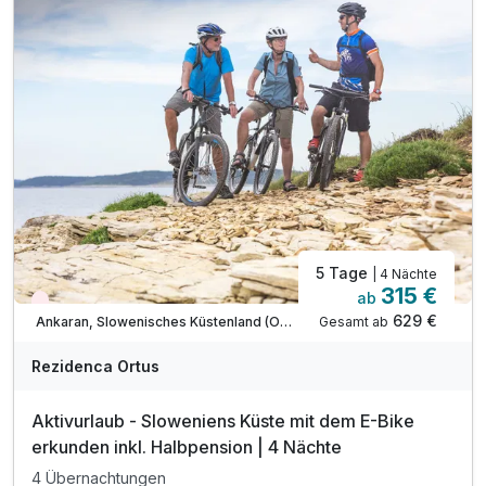
1 x Detox-Smoothie (täglich)
1 x Früchtekorb am Zimmer
inkl. Entspannung auf dem Barfuß-Kneipp-Pfad
inkl. Bademantel für den Aufenthalt
inkl. Parkplatz & W-LAN Nutzung
* am Sonntag hat das Restaurant geschlossen
5 Tage
| 4 Nächte
315 €
ab
Wieder frei ab September
629 €
Gesamt ab
Ankaran, Slowenisches Küstenland (Obalno-kraska)
Rezidenca Ortus
Aktivurlaub - Sloweniens Küste mit dem E-Bike
erkunden inkl. Halbpension | 4 Nächte
4 Übernachtungen