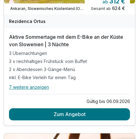
312 €
ab
Nur noch Restplätze
624 €
Gesamt ab
Ankaran, Slowenisches Küstenland (Obalno-kraska)
Rezidenca Ortus
Aktive Sommertage mit dem E-Bike an der Küste
von Slowenien | 3 Nächte
3 Übernachtungen
3 x reichhaltiges Frühstück vom Buffet
2 x Abendessen 3-Gänge-Menü
inkl. E-Bike Verleih für einen Tag
7 weitere anzeigen
Alle Inklusivleistungen
11 enthalten
Gültig bis 06.09.2026
3 Übernachtungen
Zum Angebot
3 x reichhaltiges Frühstück vom Buffet
2 x Abendessen 3-Gänge-Menü
inkl. E-Bike Verleih für einen Tag
inkl. Radkarte & Infomaterial