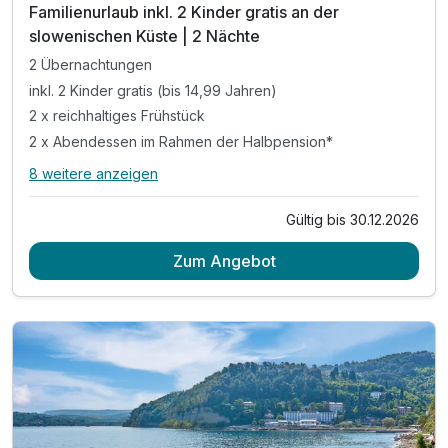
Familienurlaub inkl. 2 Kinder gratis an der
slowenischen Küste | 2 Nächte
2 Übernachtungen
inkl. 2 Kinder gratis (bis 14,99 Jahren)
2 x reichhaltiges Frühstück
2 x Abendessen im Rahmen der Halbpension*
8 weitere anzeigen
Alle Inklusivleistungen
12 enthalten
Gültig bis 30.12.2026
2 Übernachtungen
Zum Angebot
inkl. 2 Kinder gratis (bis 14,99 Jahren)
2 x reichhaltiges Frühstück
2 x Abendessen im Rahmen der Halbpension*
1 x Halo-Therapie in der Salzgrotte
1 x Eintritt in die Sauna für 3 Std (ab 15 Jahren)
inkl. interaktive Familienkarte von Ankaran
Nutzung des Außenpools (ca. Mai-September)
inkl. Entspannung auf dem Barfuß-Kneipp-Pfad