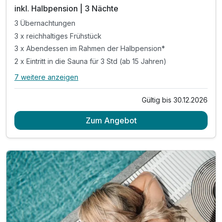
inkl. Halbpension | 3 Nächte
3 Übernachtungen
3 x reichhaltiges Frühstück
3 x Abendessen im Rahmen der Halbpension*
2 x Eintritt in die Sauna für 3 Std (ab 15 Jahren)
7 weitere anzeigen
Alle Inklusivleistungen
11 enthalten
Gültig bis 30.12.2026
3 Übernachtungen
Zum Angebot
3 x reichhaltiges Frühstück
3 x Abendessen im Rahmen der Halbpension*
2 x Eintritt in die Sauna für 3 Std (ab 15 Jahren)
1 x Halo-Therapie in der Salzgrotte
1 x Detox-Smoothie (täglich)
1 x Früchtekorb am Zimmer
inkl. Entspannung auf dem Barfuß-Kneipp-Pfad
inkl. Bademantel für den Aufenthalt