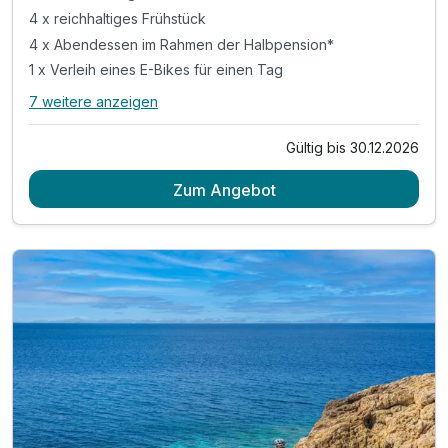
4 x reichhaltiges Frühstück
4 x Abendessen im Rahmen der Halbpension*
1 x Verleih eines E-Bikes für einen Tag
7 weitere anzeigen
Alle Inklusivleistungen
11 enthalten
Gültig bis 30.12.2026
4 Übernachtungen
Zum Angebot
4 x reichhaltiges Frühstück
4 x Abendessen im Rahmen der Halbpension*
1 x Verleih eines E-Bikes für einen Tag
1 x Eintritt in die Salzgrotte
1 x Eintritt in die Sauna für 3 Std (ab 15 jahren)
inkl. Radkarte & Infomaterial
inkl. Welcome Drink
inkl. Parkplatz & W-LAN Nutzung
Nutzung des Außenpools (ca. Mai-September)
* am Sonntag hat das Restaurant geschlossen