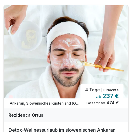
1 x klassische Teilmassage/Charcot-Dusche (25min)
2 x Eintritt in die Sauna für 3 Std (ab 15 Jahren)
1 x Halo-Therapie in der Salzgrotte
inkl. Welcome Drink
inkl. Entspannung auf dem Barfuß-Kneipp-Pfad
inkl. Bademantel für den Aufenthalt
inkl. Parkplatz & W-LAN Nutzung
Nutzung des Außenpools (ca. Mai-September)
* am Sonntag hat das Restaurant geschlossen
4 Tage
| 3 Nächte
237 €
ab
Wieder frei ab September
474 €
Gesamt ab
Ankaran, Slowenisches Küstenland (Obalno-kraska)
Rezidenca Ortus
Detox-Wellnessurlaub im slowenischen Ankaran