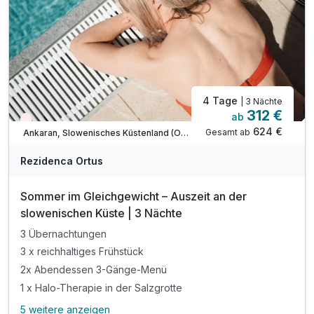
inkl. Parkplatz & W-LAN Nutzung
* am Sonntag hat das Restaurant geschlossen
4 Tage
| 3 Nächte
312 €
ab
Nur noch Restplätze
624 €
Gesamt ab
Ankaran, Slowenisches Küstenland (Obalno-kraska)
Rezidenca Ortus
Sommer im Gleichgewicht – Auszeit an der
slowenischen Küste | 3 Nächte
3 Übernachtungen
3 x reichhaltiges Frühstück
2x Abendessen 3-Gänge-Menü
1 x Halo-Therapie in der Salzgrotte
5 weitere anzeigen