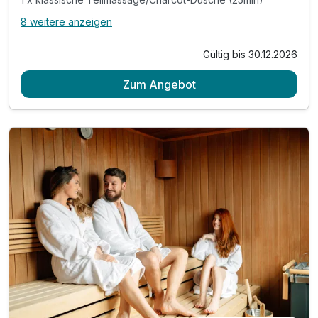
8 weitere anzeigen
Alle Inklusivleistungen
12 enthalten
Gültig bis 30.12.2026
3 Übernachtungen
Zum Angebot
3 x reichhaltiges Frühstück
3 x Abendbuffet im Rahmen der Halbpension*
1 x klassische Teilmassage/Charcot-Dusche (25min)
2 x Eintritt in die Sauna für 3 Std (ab 15 Jahren)
1 x Halo-Therapie in der Salzgrotte
inkl. Welcome Drink
inkl. Entspannung auf dem Barfuß-Kneipp-Pfad
inkl. Bademantel für den Aufenthalt
inkl. Parkplatz & W-LAN Nutzung
Nutzung des Außenpools (ca. Mai-September)
* am Sonntag hat das Restaurant geschlossen