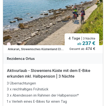
inkl. Parkplatz & W-LAN Nutzung
* Zuschlag für Kinder ab 15 Jahren = 42 € / Nacht
* am Sonntag hat das Restaurant geschlossen
4 Tage
| 3 Nächte
237 €
ab
Wieder frei ab September
474 €
Gesamt ab
Ankaran, Slowenisches Küstenland (Obalno-kraska)
Rezidenca Ortus
Aktivurlaub - Sloweniens Küste mit dem E-Bike
erkunden inkl. Halbpension | 3 Nächte
3 Übernachtungen
3 x reichhaltiges Frühstück
3 x Abendessen im Rahmen der Halbpension*
1 x Verleih eines E-Bikes für einen Tag