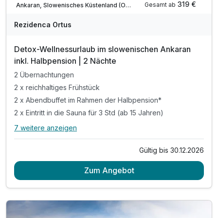
319 €
Gesamt ab
Ankaran, Slowenisches Küstenland (Obalno-kraska)
Rezidenca Ortus
Detox-Wellnessurlaub im slowenischen Ankaran
inkl. Halbpension | 2 Nächte
2 Übernachtungen
2 x reichhaltiges Frühstück
2 x Abendbuffet im Rahmen der Halbpension*
2 x Eintritt in die Sauna für 3 Std (ab 15 Jahren)
7 weitere anzeigen
Alle Inklusivleistungen
11 enthalten
Gültig bis 30.12.2026
2 Übernachtungen
Zum Angebot
2 x reichhaltiges Frühstück
2 x Abendbuffet im Rahmen der Halbpension*
2 x Eintritt in die Sauna für 3 Std (ab 15 Jahren)
1 x Halo-Therapie in der Salzgrotte