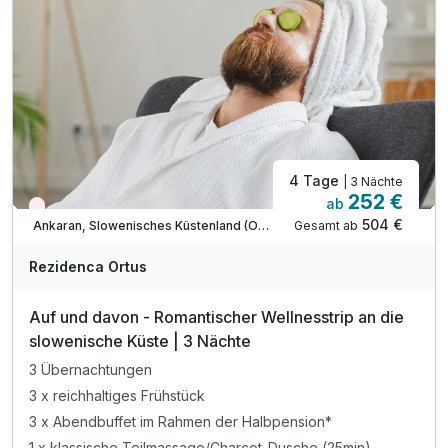
inkl. Entspannung auf dem Barfuß-Kneipp-Pfad
inkl. Parkplatz & W-LAN Nutzung
* Zuschlag für Kinder ab 15 Jahren = 42 € / Nacht
* am Sonntag hat das Restaurant geschlossen
4 Tage
| 3 Nächte
252 €
ab
Wieder frei ab September
504 €
Gesamt ab
Ankaran, Slowenisches Küstenland (Obalno-kraska)
Rezidenca Ortus
Auf und davon - Romantischer Wellnesstrip an die
slowenische Küste | 3 Nächte
3 Übernachtungen
3 x reichhaltiges Frühstück
3 x Abendbuffet im Rahmen der Halbpension*
1 x klassische Teilmassage/Charcot-Dusche (25min)