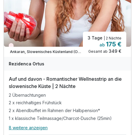
* Zuschlag für Kinder ab 15 Jahren = 42 € / Nacht
* am Sonntag hat das Restaurant geschlossen
3 Tage
| 2 Nächte
175 €
ab
Wieder frei ab September
349 €
Gesamt ab
Ankaran, Slowenisches Küstenland (Obalno-kraska)
Rezidenca Ortus
Auf und davon - Romantischer Wellnesstrip an die
slowenische Küste | 2 Nächte
2 Übernachtungen
2 x reichhaltiges Frühstück
2 x Abendbuffet im Rahmen der Halbpension*
1 x klassische Teilmassage/Charcot-Dusche (25min)
8 weitere anzeigen
Alle Inklusivleistungen
12 enthalten