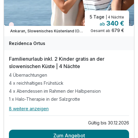
5 Tage
| 4 Nächte
340 €
ab
Wieder frei ab September
679 €
Gesamt ab
Ankaran, Slowenisches Küstenland (Obalno-kraska)
Rezidenca Ortus
Familienurlaub inkl. 2 Kinder gratis an der
slowenischen Küste | 4 Nächte
4 Übernachtungen
4 x reichhaltiges Frühstück
4 x Abendessen im Rahmen der Halbpension
1 x Halo-Therapie in der Salzgrotte
8 weitere anzeigen
Alle Inklusivleistungen
12 enthalten
Gültig bis 30.12.2026
4 Übernachtungen
Zum Angebot
4 x reichhaltiges Frühstück