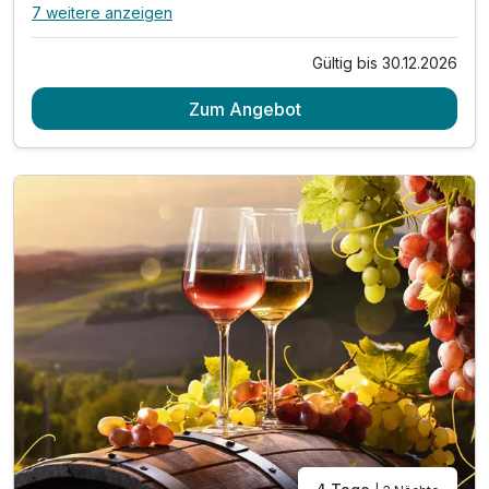
7 weitere anzeigen
Alle Inklusivleistungen
11 enthalten
Gültig bis 30.12.2026
3 Übernachtungen
Zum Angebot
3 x reichhaltiges Frühstück
3 x Abendessen im Rahmen der Halbpension*
1 x Verleih eines E-Bikes für einen Tag
1 x Eintritt in die Salzgrotte
1 x Eintritt in die Sauna für 3 Std (ab 15 Jahren)
inkl. Radkarte & Infomaterial
inkl. Welcome Drink
inkl. Parkplatz & W-LAN Nutzung
Nutzung des Außenpools (ca. Mai-September)
* am Sonntag hat das Restaurant geschlossen