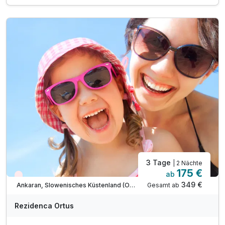
2 x Abendessen im Rahmen der Halbpension*
inkl. geführter Wein- & Ölverkostung
inkl. Weingutbesichtigung Bordon oder Santomas**
1x Halo-Therapie in der Salzgrotte
1 x Eintritt in die Sauna für 3 Std (ab 15 Jahren)
inkl. Entspannung auf dem Barfuß-Kneipp-Pfad
inkl. Parkplatz & W-LAN Nutzung
Nutzung des Außenpools (ca. Mai-September)
* am Sonntag hat das Restaurant geschlossen
3 Tage
| 2 Nächte
175 €
ab
Wieder frei ab September
349 €
Gesamt ab
Ankaran, Slowenisches Küstenland (Obalno-kraska)
Rezidenca Ortus