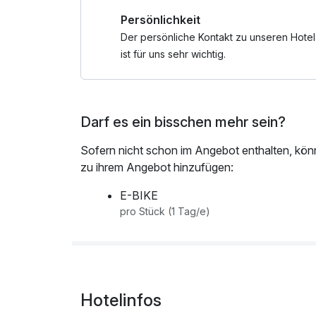
2 x Eintritt in die Sauna für 3 Std (ab 15 Jahren
Persönlichkeit
1 x Halo-Therapie in der Salzgrotte
Der persönliche Kontakt zu unseren Hotel
Weitere Massagen können vor Ort zugebucht 
ist für uns sehr wichtig.
Eine frühere Anreise und spätere Abreise sind n
Darf es ein bisschen mehr sein?
Sofern nicht schon im Angebot enthalten, kön
zu ihrem Angebot hinzufügen:
E-BIKE
pro Stück (1 Tag/e)
Hotelinfos