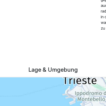
au
rad
in 
wa
zu
289,50 €
p.P. ab
Lage & Umgebung