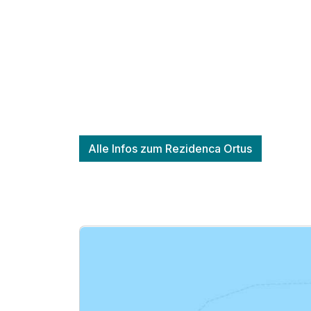
Ausstattung
Alle Infos zum Rezidenca Ortus
Für 4 Tage
Doppelzimmer Standard
2 Erwachsene