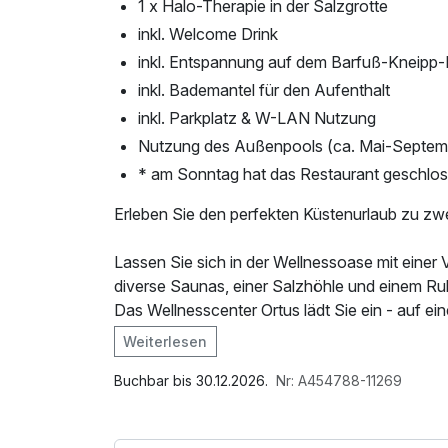
1 x Halo-Therapie in der Salzgrotte
inkl. Welcome Drink
inkl. Entspannung auf dem Barfuß-Kneipp
inkl. Bademantel für den Aufenthalt
inkl. Parkplatz & W-LAN Nutzung
Nutzung des Außenpools (ca. Mai-Septem
* am Sonntag hat das Restaurant geschlo
Erleben Sie den perfekten Küstenurlaub zu zw
Lassen Sie sich in der Wellnessoase mit eine
diverse Saunas, einer Salzhöhle und einem R
Das Wellnesscenter Ortus lädt Sie ein - auf e
Vitalität.
Weiterlesen
Im Angebot enthalten
In Ihrem Angebot inkludiert ist
Parkplatz, W-LAN Nutzung / Internetnutzung
Buchbar bis 30.12.2026.
Nr: A454788-11269
1 x klassische Teilmassage (25 Minuten)