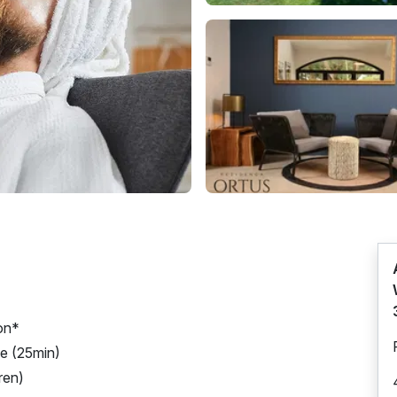
on*
e (25min)
hren)