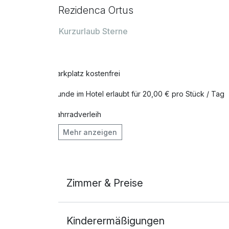
Rezidenca Ortus
Kurzurlaub Sterne
Parkplatz kostenfrei
Hunde im Hotel erlaubt für 20,00 € pro Stück / Tag
Fahrradverleih
Mehr anzeigen
Zimmerservice verfügbar
Zimmer & Preise
Doppelzimmer mit Balkon
Kinderermäßigungen
2 Erwachsene