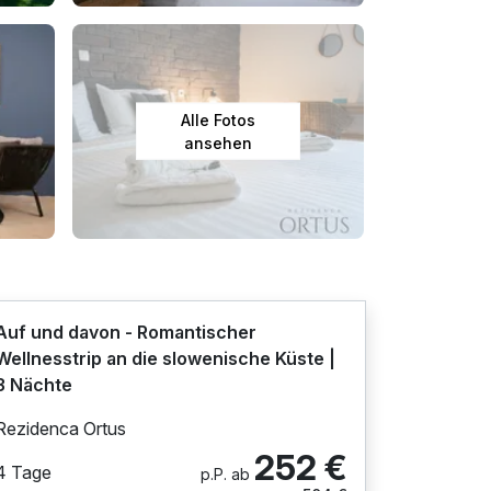
Alle Fotos
ansehen
Auf und davon - Romantischer
Wellnesstrip an die slowenische Küste |
3 Nächte
Rezidenca Ortus
252 €
4 Tage
p.P. ab