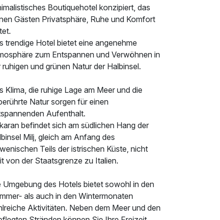
imalistisches Boutiquehotel konzipiert, das
inen Gästen Privatsphäre, Ruhe und Komfort
tet.
s trendige Hotel bietet eine angenehme
mosphäre zum Entspannen und Verwöhnen in
 ruhigen und grünen Natur der Halbinsel.
s Klima, die ruhige Lage am Meer und die
berührte Natur sorgen für einen
tspannenden Aufenthalt.
karan befindet sich am südlichen Hang der
binsel Milj, gleich am Anfang des
wenischen Teils der istrischen Küste, nicht
t von der Staatsgrenze zu Italien.
e Umgebung des Hotels bietet sowohl in den
mmer- als auch in den Wintermonaten
hlreiche Aktivitäten. Neben dem Meer und den
flegten Stränden können Sie Ihre Freizeit