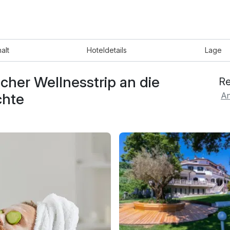
halt
Hotel
details
Lage
cher Wellnesstrip an die
Re
chte
An