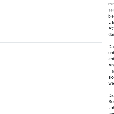
min
se
bie
Da
At
der
Da
un
en
An
Hal
slo
wei
Di
So
za
gep