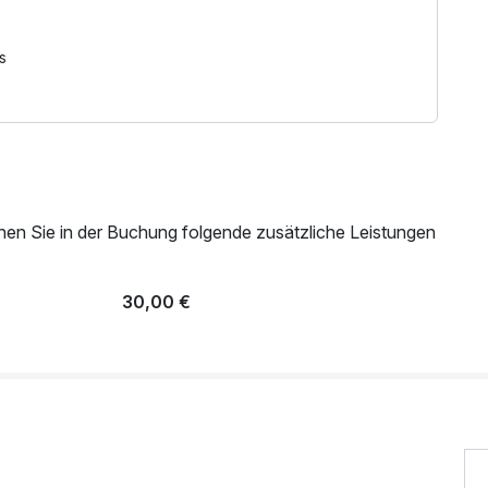
)
s
werden.
ach Verfügbarkeit ebenfalls inkludiert.
nen Sie in der Buchung folgende zusätzliche Leistungen
30,00 €