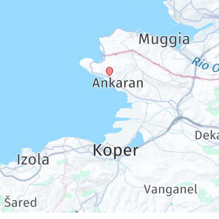
252,00 €
p.P. ab