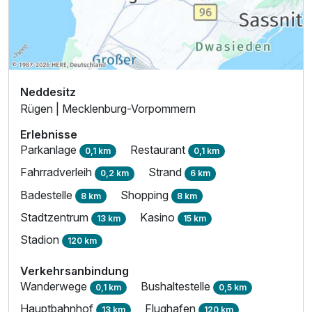
Neddesitz
Rügen | Mecklenburg-Vorpommern
Erlebnisse
Parkanlage
Restaurant
0,1 km
0,1 km
Fahrradverleih
Strand
0,2 km
6 km
Badestelle
Shopping
8 km
8 km
Stadtzentrum
Kasino
13 km
15 km
Stadion
120 km
Verkehrsanbindung
Wanderwege
Bushaltestelle
0,1 km
0,5 km
Hauptbahnhof
Flughafen
13 km
120 km