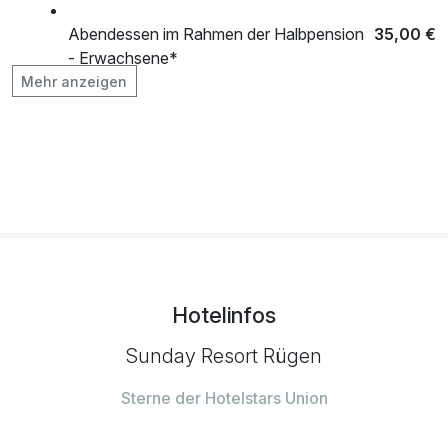
Abendessen im Rahmen der Halbpension
35,00 €
- Erwachsene*
pro Person (1 Tag/e)
Mehr anzeigen
Early Check In
40,00 €
pro Stück
Flasche Sekt zur Anreise
29,00 €
pro Stück
Hotelinfos
Flasche Wein zur Anreise
29,00 €
pro Stück
Sunday Resort Rügen
Sterne der Hotelstars Union
Minibarfüllung zur Anreise
29,00 €
pro Stück