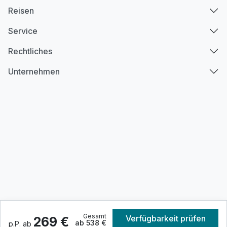
Reisen
Service
Rechtliches
Unternehmen
Gesamt
© Super Urlaub GmbH
Verfügbarkeit prüfen
269 €
ab 538 €
p.P. ab