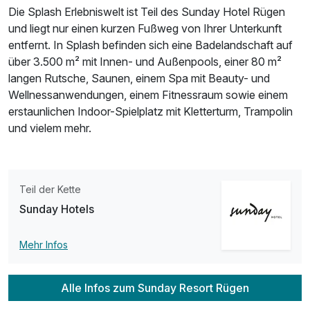
Ausstattung
Die Splash Erlebniswelt ist Teil des Sunday Hotel Rügen
und liegt nur einen kurzen Fußweg von Ihrer Unterkunft
entfernt. In Splash befinden sich eine Badelandschaft auf
Für 4 Tage
372,00 €
p.P. ab
über 3.500 m² mit Innen- und Außenpools, einer 80 m²
langen Rutsche, Saunen, einem Spa mit Beauty- und
Wellnessanwendungen, einem Fitnessraum sowie einem
erstaunlichen Indoor-Spielplatz mit Kletterturm, Trampolin
und vielem mehr.
Teil der Kette
Sunday Hotels
Mehr Infos
Alle Infos zum Sunday Resort Rügen