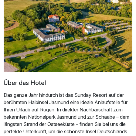
Über das Hotel
Das ganze Jahr hindurch ist das Sunday Resort auf der
berühmten Halbinsel Jasmund eine ideale Anlaufstelle für
Ausstattung
Ihren Urlaub auf Rügen. In direkter Nachbarschaft zum
bekannten Nationalpark Jasmund und zur Schaabe – dem
Für 4 Tage
284,00 €
p.P. ab
längsten Strand der Ostseeküste – finden Sie bei uns die
perfekte Unterkunft, um die schönste Insel Deutschlands