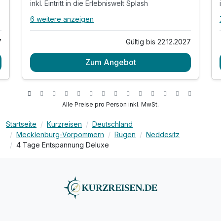
inkl. Eintritt in die Erlebniswelt Splash
6 weitere anzeigen
Alle Inklusivleistungen
10 enthalten
7
Gültig bis 22.12.2027
2 Übernachtungen
Zum Angebot
2 x reichhaltiges Frühstücksbuffet
2 x Abendessen im Rahmen der Halbpension
inkl. Eintritt in die Erlebniswelt Splash
inkl. Nutzung des Sauna- und
Alle Preise pro Person inkl. MwSt.
Schwimmbadbereichs
inkl. Nutzung des Fitnessbereichs
Startseite
Kurzreisen
Deutschland
Mecklenburg-Vorpommern
Rügen
Neddesitz
inkl. Leihbademantel
4 Tage Entspannung Deluxe
inkl. WLAN
Bitte buchen Sie das Abendessen für die
Kinder unter Zusatzleistungen hinzu!