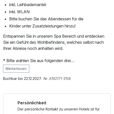
inkl. Leihbademantel
inkl. WLAN
Bitte buchen Sie das Abendessen für die
Kinder unter Zusatzleistungen hinzu!
Entspannen Sie in unserem Spa Bereich und entdecken
Sie ein Gefühl des Wohlbefindens, welches selbst nach
Ihrer Abreise noch anhalten wird.
* Bitte wählen Sie aus folgenden drei
Wohlfühlanwendungen:
Weiterlesen
- entspannende Massage (20 Minuten)
Im Angebot enthalten
- wohltuendes Körperpeeling (20 Minuten)
Saunabenutzung, Leihbademantel, Nutzung des
Buchbar bis 22.12.2027.
Nr: A192171-3158
- kräftigende Körperpackung (20 Minuten)
Fitnessbereichs, W-LAN Nutzung / Internetnutzung
Weitere Wellnessleistungen können gern dazugebucht
Persönlichkeit
werden!
Der persönliche Kontakt zu unseren Hotels ist für