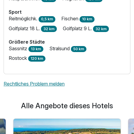
Sport
Reitmöglichk.
Fischen
0,5 km
10 km
Golfplatz 18 L.
Golfplatz 9 L.
32 km
32 km
Größere Städte
Sassnitz
Stralsund
13 km
50 km
Rostock
120 km
Rechtliches Problem melden
Alle Angebote dieses Hotels