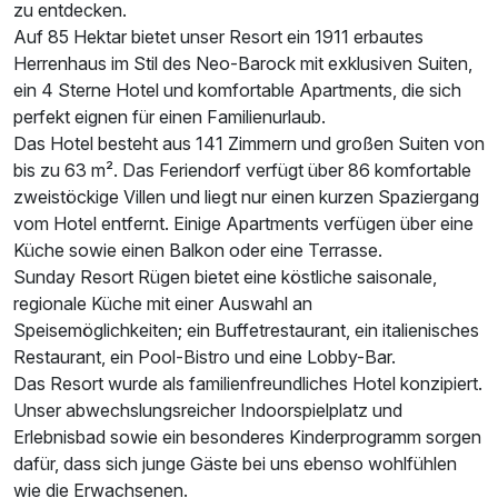
zu entdecken.
Auf 85 Hektar bietet unser Resort ein 1911 erbautes
Herrenhaus im Stil des Neo-Barock mit exklusiven Suiten,
Doppelzimmer zur Einzelnutzung
ein 4 Sterne Hotel und komfortable Apartments, die sich
perfekt eignen für einen Familienurlaub.
1 Erwachsenen und 2 Kinder
Das Hotel besteht aus 141 Zimmern und großen Suiten von
bis zu 63 m². Das Feriendorf verfügt über 86 komfortable
zweistöckige Villen und liegt nur einen kurzen Spaziergang
vom Hotel entfernt. Einige Apartments verfügen über eine
Küche sowie einen Balkon oder eine Terrasse.
Sunday Resort Rügen bietet eine köstliche saisonale,
regionale Küche mit einer Auswahl an
Speisemöglichkeiten; ein Buffetrestaurant, ein italienisches
Restaurant, ein Pool-Bistro und eine Lobby-Bar.
Das Resort wurde als familienfreundliches Hotel konzipiert.
Unser abwechslungsreicher Indoorspielplatz und
Erlebnisbad sowie ein besonderes Kinderprogramm sorgen
dafür, dass sich junge Gäste bei uns ebenso wohlfühlen
wie die Erwachsenen.