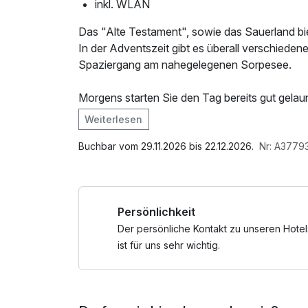
inkl. WLAN
Das "Alte Testament", sowie das Sauerland bi
In der Adventszeit gibt es überall verschiede
Spaziergang am nahegelegenen Sorpesee.
Morgens starten Sie den Tag bereits gut gela
abends wird unser Küchenteam zu winterlichen
Weiterlesen
Im Angebot enthalten
Von 16.00 - 17.00 Uhr kommen wir zusammen 
1 Flasche Mineralwasser, Saunabenutzung, Pa
Buchbar vom 29.11.2026 bis 22.12.2026.
Nr: A3779
Nutzung / Internetnutzung
Kommen Sie und lassen Sie für eine paar Tage
Persönlichkeit
Der persönliche Kontakt zu unseren Hotel
ist für uns sehr wichtig.