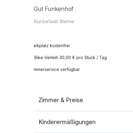
Gut Funkenhof
Kurzurlaub Sterne
Parkplatz kostenfrei
E-Bike-Verleih 30,00 € pro Stück / Tag
Zimmerservice verfügbar
Zimmer & Preise
Doppelzimmer
Kinderermäßigungen
2 Erwachsene