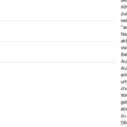
die
Alt
zur
sei
"an
Na
akt
vie
Be
Au
Au
erh
urt
cha
Wie
ge
160,00 €
p.P. ab
eb
zu 
Ob