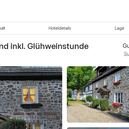
halt
Hotel
details
Lage
nd inkl. Glühweinstunde
Gu
Su