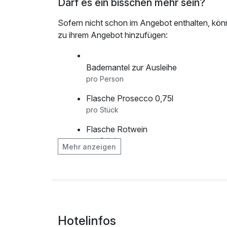
Darf es ein bisschen mehr sein?
Sofern nicht schon im Angebot enthalten, kön
zu ihrem Angebot hinzufügen:
Bademantel zur Ausleihe
pro Person
Flasche Prosecco 0,75l
pro Stück
Flasche Rotwein
pro Stück
Mehr anzeigen
Flasche Weisswein
pro Stück
frischer bunter Strauß Blumen auf dem
nach Saison)
Hotelinfos
pro Stück