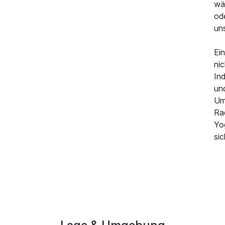
wä
od
uns
Ein
nic
In
und
Um
Ra
Yo
sic