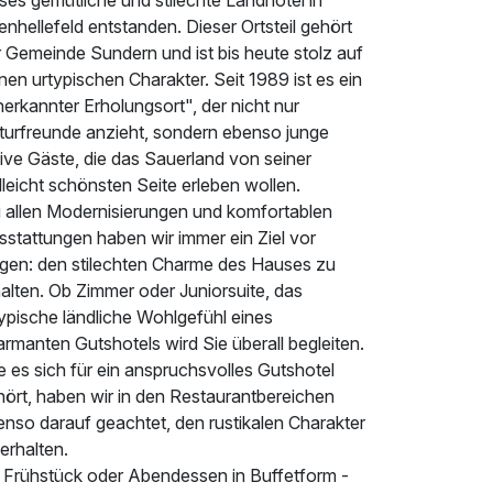
ses gemütliche und stilechte Landhotel in
enhellefeld entstanden. Dieser Ortsteil gehört
 Gemeinde Sundern und ist bis heute stolz auf
nen urtypischen Charakter. Seit 1989 ist es ein
erkannter Erholungsort", der nicht nur
turfreunde anzieht, sondern ebenso junge
ive Gäste, die das Sauerland von seiner
lleicht schönsten Seite erleben wollen.
i allen Modernisierungen und komfortablen
sstattungen haben wir immer ein Ziel vor
gen: den stilechten Charme des Hauses zu
alten. Ob Zimmer oder Juniorsuite, das
ypische ländliche Wohlgefühl eines
rmanten Gutshotels wird Sie überall begleiten.
 es sich für ein anspruchsvolles Gutshotel
hört, haben wir in den Restaurantbereichen
enso darauf geachtet, den rustikalen Charakter
erhalten.
 Frühstück oder Abendessen in Buffetform -