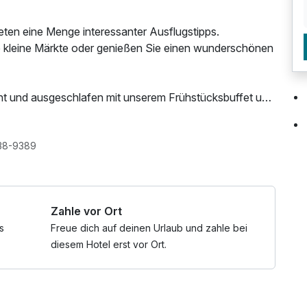
eten eine Menge interessanter Ausflugstipps.
ne kleine Märkte oder genießen Sie einen wunderschönen
unt und ausgeschlafen mit unserem Frühstücksbuffet und
 Abendbuffet Sie kulinarisch verwöhnen.
um unseren winterlichen Glühwein zu genießen.
rkplatz, Nutzung des Wellnessbereichs, W-LAN
38-9389
 die Seele baumeln.
Zahle vor Ort
s
Freue dich auf deinen Urlaub und zahle bei
diesem Hotel erst vor Ort.