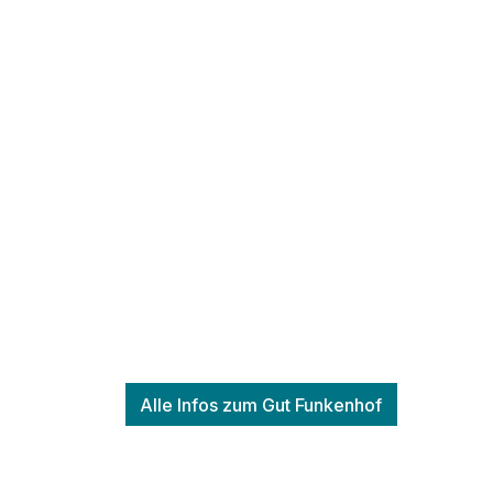
Doppelzimmer Economy
2 Erwachsene
Alle Infos zum Gut Funkenhof
Ausstattung