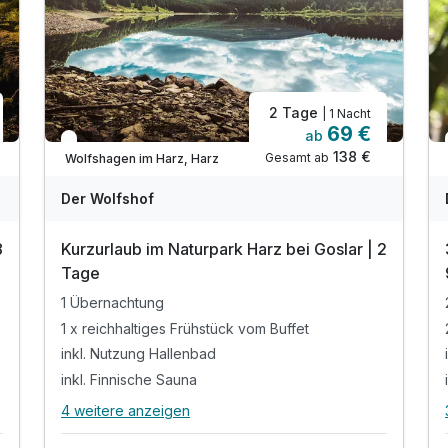
2 Tage
| 1 Nacht
69 €
ab
In 2 Wochen wieder frei
138 €
Gesamt ab
Wolfshagen im Harz, Harz
Der Wolfshof
8
Kurzurlaub im Naturpark Harz bei Goslar | 2
Tage
1 Übernachtung
1 x reichhaltiges Frühstück vom Buffet
inkl. Nutzung Hallenbad
inkl. Finnische Sauna
4 weitere anzeigen
Alle Inklusivleistungen
8 enthalten