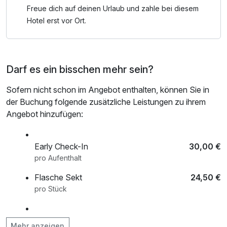
Harz lockt mit seiner urigen Bergwildnis, mit
Freue dich auf deinen Urlaub und zahle bei diesem
Informationstafeln, Aussichtsplätzen und geführten
Hotel erst vor Ort.
Touren mit dem Ranger. Die Welterbestadt Goslar ist nur
wenige Kilometer entfernt. Eine über 1000-jährige
Geschichte wartet darauf, entdeckt zu werden.
Darf es ein bisschen mehr sein?
Spannend wird es im nahegelegenen Steinbruch,
Sofern nicht schon im Angebot enthalten, können Sie in
plätschernde Bäche und umgestürzte Bäume laden zu
der Buchung folgende zusätzliche Leistungen zu ihrem
kleinen Kletterpartien ein. Der schön angelegte
Angebot hinzufügen:
Naturlehrpfad bringt Ihnen die Natur und ihre Bewohner
näher.
Early Check-In
30,00 €
pro Aufenthalt
Flasche Sekt
24,50 €
pro Stück
Halbpension Erwachsene ab 18 Jahren
34,00 €
Mehr anzeigen