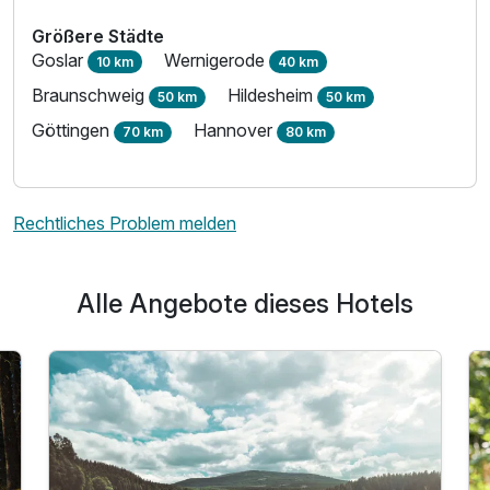
Größere Städte
Goslar
Wernigerode
10 km
40 km
Braunschweig
Hildesheim
50 km
50 km
Göttingen
Hannover
70 km
80 km
Rechtliches Problem melden
Alle Angebote dieses Hotels