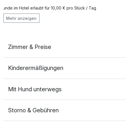
Hunde im Hotel erlaubt für 10,00 € pro Stück / Tag
Late Check Out
50,00 €
Mehr anzeigen
Auch vegetarische Speisen
pro Aufenthalt
Kostenloses W-LAN
Leihbademantel
5,00 €
pro Stück
Zimmer & Preise
Obstkorb
6,00 €
pro Zimmer
Familienzimmer
Kinderermäßigungen
2 Erwachsene und 2 Kinder
Saunatuch
1,00 €
pro Stück
Mit Hund unterwegs
Storno & Gebühren