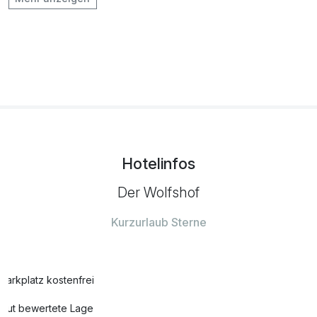
(bitte pro Tag buchen)
pro Person (1 Tag/e)
Halbpension Kinder 12-17 Jahre (bitte pro
25,00 €
Tag buchen)
pro Person (1 Tag/e)
Halbpension Kinder 3-6 Jahre (bitte pro
16,00 €
Hotelinfos
Tag buchen)
pro Person (1 Tag/e)
Der Wolfshof
Kurzurlaub Sterne
Halbpension Kinder 7-11 Jahre (bitte pro
20,00 €
Tag buchen)
pro Person (1 Tag/e)
Parkplatz kostenfrei
Haustier (NICHT im Maisonette möglich)
10,00 €
Gut bewertete Lage
pro Tag (1 Tag/e)