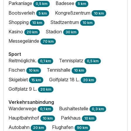
Parkanlage
Badesee
0,5 km
5 km
Bootsverleih
Kongreßzentrum
5 km
10 km
Shopping
Stadtzentrum
10 km
10 km
Kasino
Stadion
20 km
30 km
Messegelände
70 km
Sport
Reitmöglichk.
Tennisplatz
0,1 km
0,5 km
Fischen
Tennishalle
10 km
10 km
Skigebiet
Golfplatz 18 L.
15 km
20 km
Golfplatz 9 L.
20 km
Verkehrsanbindung
Wanderwege
Bushaltestelle
0,1 km
0,3 km
Hauptbahnhof
Parkhaus
10 km
10 km
Autobahn
Flughafen
20 km
90 km