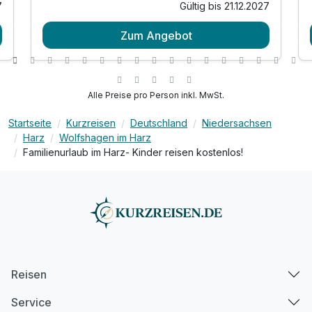
7
Gültig bis 21.12.2027
1 Übernachtung
Zum Angebot
1 x reichhaltiges Frühstück vom Buffet
inkl. Nutzung Hallenbad
inkl. Finnische Sauna
inkl. Kinderspielplatz im Außenbereich
Alle Preise pro Person inkl. MwSt.
inkl. Kinderspielzimmer im Hotel
Startseite
Kurzreisen
Deutschland
Niedersachsen
inkl. Parkplatz auf dem Hotelgelände
Harz
Wolfshagen im Harz
inkl. Wlan Nutzung
Familienurlaub im Harz- Kinder reisen kostenlos!
Reisen
Service