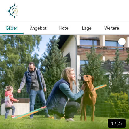
Bilder
Angebot
Hotel
Lage
Weitere
1
1
/
/
27
27