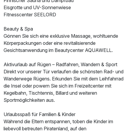
Finnischer Sauna und Dampfbad
Eisgrotte und UV-Sonnenwiese
Fitnesscenter SEELORD
Beauty & Spa
Gönnen Sie sich eine exklusive Massage, wohltuende
Ausstattung
Körperpackungen oder eine revitalisierende
Gesichtsanwendung im Beautycenter AQUAWELL.
Zusatznächte
Aktivurlaub auf Rügen – Radfahren, Wandern & Sport
Für 5 Tage
739,00 €
Direkt vor unserer Tür verlaufen die schönsten Rad- und
p.P. ab
Wanderwege Rügens. Erkunden Sie mit dem Leihfahrrad
die Insel oder powern Sie sich im Freizeitcenter mit
Kegelbahn, Tischtennis, Billard und weiteren
Sportmöglichkeiten aus.
Suite/n
Urlaubsspaß für Familien & Kinder
2 Erwachsene und 2 Kinder
Während die Eltern entspannen, toben die Kinder im
liebevoll betreuten Piratenland, auf den