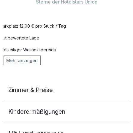
Sterne der Hotelstars Union
Parkplatz 12,00 € pro Stück / Tag
Gut bewertete Lage
Vielseitiger Wellnessbereich
Mehr anzeigen
Hunde im Hotel erlaubt für 20,00 € pro Stück / Tag
Fahrradverleih für 10,00 € pro Person / Tag
Fitnessgeräte stehen bereit
Zimmer & Preise
Kostenloses W-LAN
Doppelzimmer Premium
Zimmerservice verfügbar
Kinderermäßigungen
2 Erwachsene und 1 Kind
Mit Hotelbar