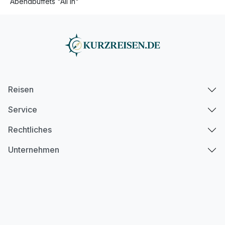
Abendbuffets "All In"
inkl. Nutzung von Nutzung Billard, Kegelbahn
sowie Dart & Tischtennis
inkl. Nutzung W-Lan
Reisen
Service
Rechtliches
Unternehmen