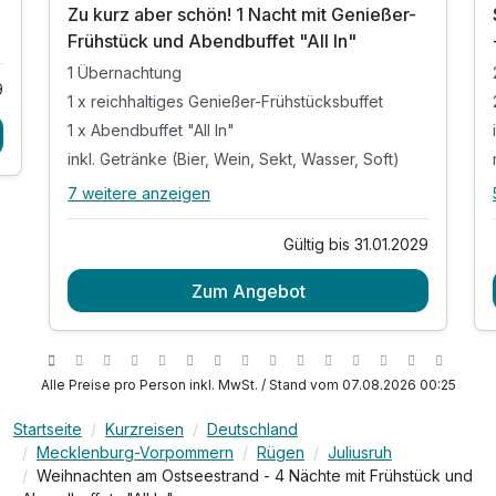
Zu kurz aber schön! 1 Nacht mit Genießer-
Frühstück und Abendbuffet "All In"
1 Übernachtung
9
1 x reichhaltiges Genießer-Frühstücksbuffet
1 x Abendbuffet "All In"
inkl. Getränke (Bier, Wein, Sekt, Wasser, Soft)
7 weitere anzeigen
Alle Inklusivleistungen
11 enthalten
Gültig bis 31.01.2029
1 Übernachtung
Zum Angebot
1 x reichhaltiges Genießer-Frühstücksbuffet
1 x Abendbuffet "All In"
inkl. Getränke (Bier, Wein, Sekt, Wasser, Soft)
inkl. Eintritt in den 1.600qm Wellnessbereich
Alle Preise pro Person inkl. MwSt. / Stand vom 07.08.2026 00:25
mit Schwimmbad, Saunen, Eisgrotte &
Kneippbank
Startseite
Kurzreisen
Deutschland
Mecklenburg-Vorpommern
Rügen
Juliusruh
inkl. Badespass für die ganze Familie
Weihnachten am Ostseestrand - 4 Nächte mit Frühstück und
inkl. Nutzung des Freizeitbereiches & Fitness