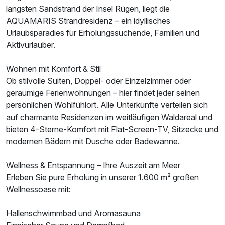
Ausstattung
längsten Sandstrand der Insel Rügen, liegt die
AQUAMARIS Strandresidenz – ein idyllisches
Zusatznächte
Urlaubsparadies für Erholungssuchende, Familien und
Aktivurlauber.
Für 5 Tage
799,00 €
p.P. ab
Wohnen mit Komfort & Stil
Ob stilvolle Suiten, Doppel- oder Einzelzimmer oder
geräumige Ferienwohnungen – hier findet jeder seinen
persönlichen Wohlfühlort. Alle Unterkünfte verteilen sich
auf charmante Residenzen im weitläufigen Waldareal und
Juniorsuite/n
bieten 4-Sterne-Komfort mit Flat-Screen-TV, Sitzecke und
2 Erwachsene und 2 Kinder
modernen Bädern mit Dusche oder Badewanne.
Wellness & Entspannung – Ihre Auszeit am Meer
Erleben Sie pure Erholung in unserer 1.600 m² großen
Wellnessoase mit:
Hallenschwimmbad und Aromasauna