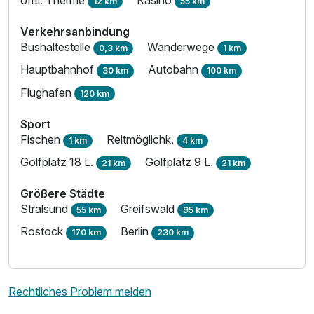
öfftl. Therme
Kasino
12 km
55 km
Verkehrsanbindung
Bushaltestelle
Wanderwege
0,3 km
1 km
Hauptbahnhof
Autobahn
30 km
100 km
Flughafen
120 km
Sport
Fischen
Reitmöglichk.
1 km
4 km
Golfplatz 18 L.
Golfplatz 9 L.
21 km
21 km
Größere Städte
Stralsund
Greifswald
55 km
95 km
Rostock
Berlin
170 km
230 km
Rechtliches Problem melden