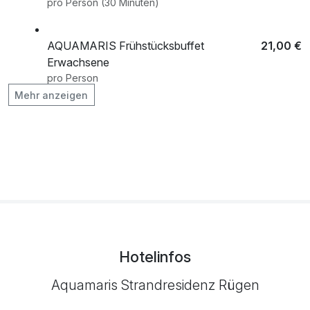
pro Person (30 Minuten)
AQUAMARIS Frühstücksbuffet
21,00 €
Erwachsene
pro Person
Mehr anzeigen
Flasche Sekt
20,00 €
pro Stück (0 )
Kinderfrühstück 7 bis 12 Jahre
11,00 €
pro Person
Kreidebad / Heilkreide
35,00 €
pro Person (30 Minuten)
Hotelinfos
Aquamaris Strandresidenz Rügen