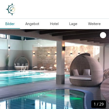
Bilder
Angebot
Hotel
Lage
Weitere
1
1
/
/
29
29