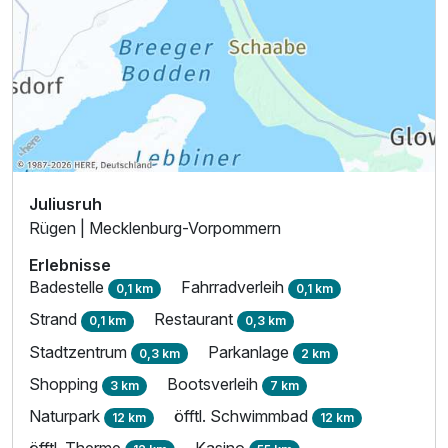
Juliusruh
Rügen | Mecklenburg-Vorpommern
Erlebnisse
Badestelle
Fahrradverleih
0,1 km
0,1 km
Strand
Restaurant
0,1 km
0,3 km
Stadtzentrum
Parkanlage
0,3 km
2 km
Shopping
Bootsverleih
3 km
7 km
Naturpark
öfftl. Schwimmbad
12 km
12 km