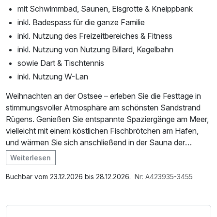
mit Schwimmbad, Saunen, Eisgrotte & Kneippbank
inkl. Badespass für die ganze Familie
inkl. Nutzung des Freizeitbereiches & Fitness
inkl. Nutzung von Nutzung Billard, Kegelbahn
sowie Dart & Tischtennis
inkl. Nutzung W-Lan
Weihnachten an der Ostsee – erleben Sie die Festtage in
stimmungsvoller Atmosphäre am schönsten Sandstrand
Rügens. Genießen Sie entspannte Spaziergänge am Meer,
vielleicht mit einem köstlichen Fischbrötchen am Hafen,
und wärmen Sie sich anschließend in der Sauna der
Aquamaris Strandresidenz auf. An den Feiertagen (24., 25.
Weiterlesen
& 26. Dezember) verwöhnen wir Sie mit festlichen
Im Angebot enthalten
Galabuffets – natürlich inklusive einer Auswahl an
1 Flasche Mineralwasser, Saunabenutzung, Saunatuch,
Buchbar vom 23.12.2026 bis 28.12.2026.
Nr: A423935-3455
Getränken. Ein Weihnachtsfest voller Genuss und
Nutzung des Fitnessbereichs, Nutzung des
Entspannung!
Wellnessbereichs, W-LAN Nutzung / Internetnutzung