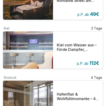
Romantik direkt am
Wasser - Schlafen im
Schlafstrandkorb inkl.
49€
Frühstück
p.P. ab
Kiel
3 Tage
Kiel vom Wasser aus –
Förde Dampfer,
Fischbrötchen &
Kreuzfahrtflair - 2
112€
Nächte
p.P. ab
Rostock
4 Tage
Hafenflair &
Wohlfühlmomente – 4
Tage Auszeit in