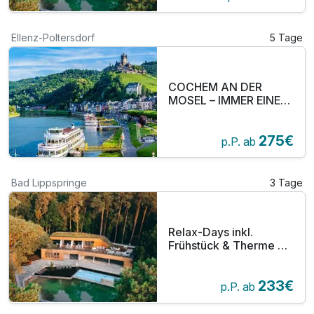
Ellenz-Poltersdorf
5 Tage
COCHEM AN DER
MOSEL – IMMER EINEN
BESUCH WERT
275€
p.P. ab
Bad Lippspringe
3 Tage
Relax-Days inkl.
Frühstück & Therme 3
Tage
233€
p.P. ab