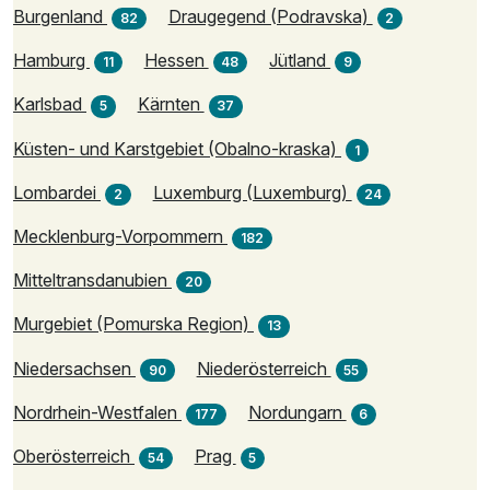
Burgenland
Draugegend (Podravska)
82
2
Hamburg
Hessen
Jütland
11
48
9
Karlsbad
Kärnten
5
37
Küsten- und Karstgebiet (Obalno-kraska)
1
Lombardei
Luxemburg (Luxemburg)
2
24
Mecklenburg-Vorpommern
182
Mitteltransdanubien
20
Murgebiet (Pomurska Region)
13
Niedersachsen
Niederösterreich
90
55
Nordrhein-Westfalen
Nordungarn
177
6
Oberösterreich
Prag
54
5