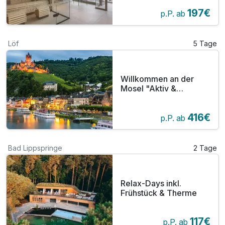
Rostock
197€
p.P. ab
Löf
5 Tage
Willkommen an der
Mosel "Aktiv &
Wellness"
416€
p.P. ab
Bad Lippspringe
2 Tage
Relax-Days inkl.
Frühstück & Therme
117€
p.P. ab