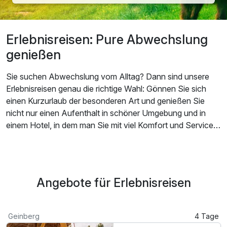
Erlebnisreisen: Pure Abwechslung
genießen
Sie suchen Abwechslung vom Alltag? Dann sind unsere
Erlebnisreisen genau die richtige Wahl: Gönnen Sie sich
einen Kurzurlaub der besonderen Art und genießen Sie
nicht nur einen Aufenthalt in schöner Umgebung und in
einem Hotel, in dem man Sie mit viel Komfort und Service
verwöhnt - sondern buchen Sie ein aufregendes Event
gleich mit! Unsere Reise-Arrangements im Bereich
Eventreisen beinhalten Übernachtung, Verpflegung und die
Eintrittskarten für eine Veranstaltung oder eine
Angebote für Erlebnisreisen
Freizeitattraktion gleichermaßen - und das zu einem
günstigen Pauschalpreis. Mit der Buchung einer unserer
Erlebnisreisen müssen Sie sich vor Ort um nichts mehr
Geinberg
4 Tage
kümmern und erhalten mit nur einer Reservierung alles, was