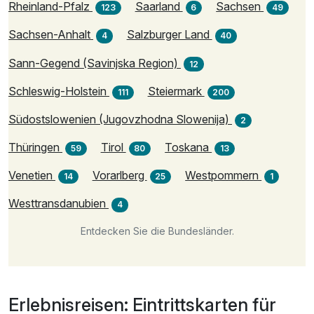
Rheinland-Pfalz
Saarland
Sachsen
123
6
49
Sachsen-Anhalt
Salzburger Land
4
40
Sann-Gegend (Savinjska Region)
12
Schleswig-Holstein
Steiermark
111
200
Südostslowenien (Jugovzhodna Slowenija)
2
Thüringen
Tirol
Toskana
59
80
13
Venetien
Vorarlberg
Westpommern
14
25
1
Westtransdanubien
4
Entdecken Sie die Bundesländer.
Erlebnisreisen: Eintrittskarten für