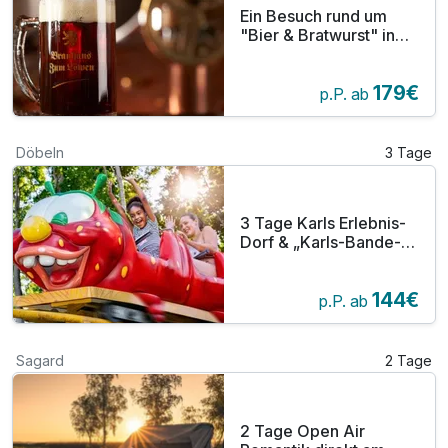
Ein Besuch rund um
"Bier & Bratwurst" in
Mühlhausen
179€
p.P. ab
Döbeln
3 Tage
3 Tage Karls Erlebnis-
Dorf & „Karls-Bande-
Hotel“ in Mittelsachsen
144€
p.P. ab
Sagard
2 Tage
2 Tage Open Air