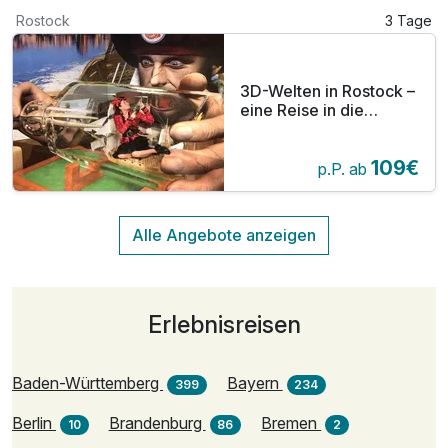
Rostock
3 Tage
3D-Welten in Rostock –
eine Reise in die
Illusion
109€
p.P. ab
Erlebnisreisen
Baden-Württemberg
Bayern
399
234
Berlin
Brandenburg
Bremen
10
86
2