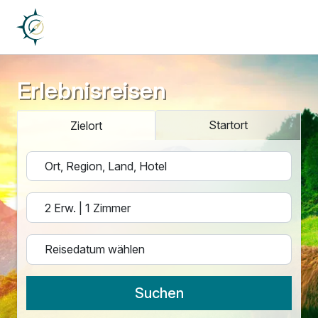
Erlebnisreisen
Startort
Zielort
Suchen