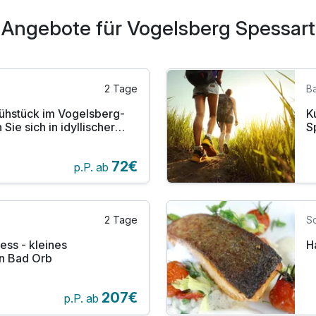
Angebote für Vogelsberg Spessart
2 Tage
B
Frühstück im Vogelsberg-
K
Sie sich in idyllischer
S
N
72€
p.P. ab
2 Tage
S
H
n Bad Orb
207€
p.P. ab