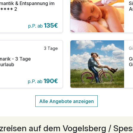
omantik & Entspannung im
S
4**** 2
A
135€
p.P. ab
3 Tage
G
inarik - 3 Tage
G
zurlaub
G
190€
p.P. ab
zreisen auf dem Vogelsberg / Spes