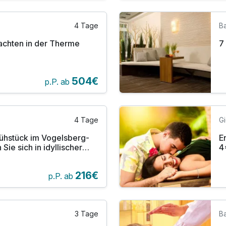
4 Tage
B
hnachten in der Therme
7
504€
p.P. ab
4 Tage
G
Frühstück im Vogelsberg-
E
Sie sich in idyllischer
4
216€
p.P. ab
3 Tage
B