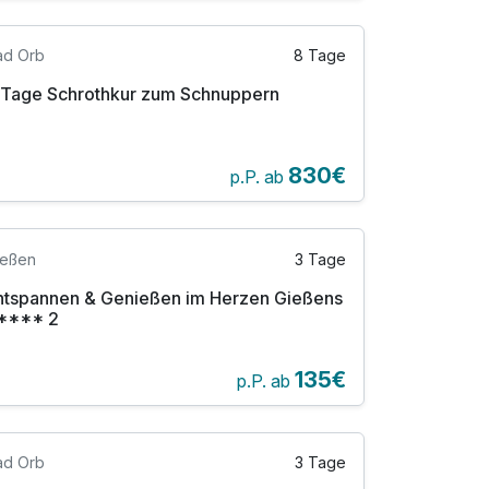
ad Orb
8 Tage
 Tage Schrothkur zum Schnuppern
830€
p.P. ab
ießen
3 Tage
ntspannen & Genießen im Herzen Gießens
**** 2
135€
p.P. ab
ad Orb
3 Tage