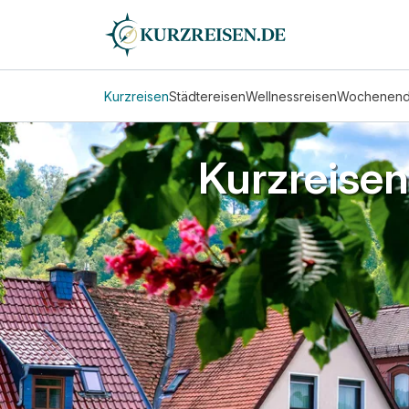
Kurzreisen
Städtereisen
Wellnessreisen
Wochenen
Kurzreisen