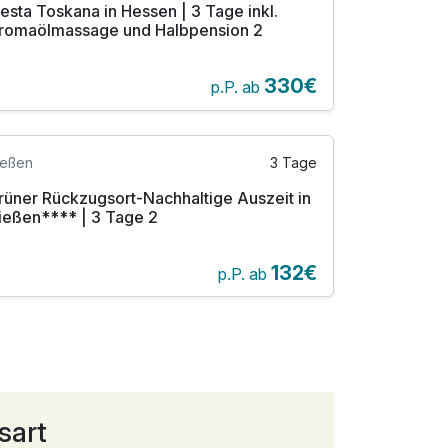
iesta Toskana in Hessen | 3 Tage inkl.
romaölmassage und Halbpension 2
330€
p.P. ab
ießen
3 Tage
rüner Rückzugsort-Nachhaltige Auszeit in
ießen**** | 3 Tage 2
132€
p.P. ab
sart