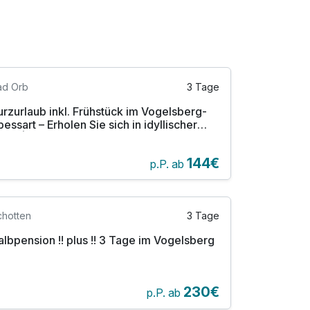
ad Orb
3 Tage
urzurlaub inkl. Frühstück im Vogelsberg-
pessart – Erholen Sie sich in idyllischer
atur |3 Tage
144€
p.P. ab
chotten
3 Tage
albpension !! plus !! 3 Tage im Vogelsberg
230€
p.P. ab