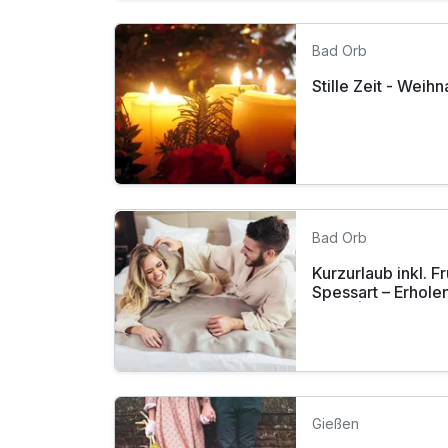
Bad Orb
Stille Zeit - Wei
Bad Orb
Kurzurlaub inkl. 
Spessart – Erholen 
Natur |4 Tage
Gießen