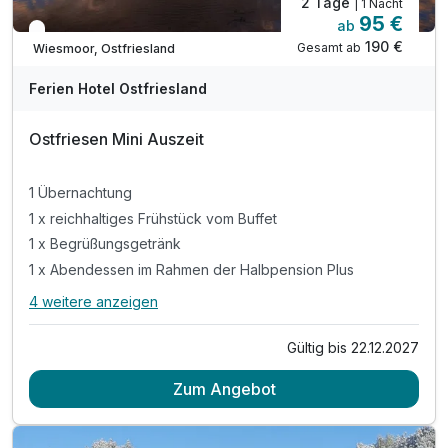
2 Tage
| 1 Nacht
95 €
ab
In 1 Woche wieder frei
190 €
Gesamt ab
Wiesmoor, Ostfriesland
Ferien Hotel Ostfriesland
Ostfriesen Mini Auszeit
1 Übernachtung
1 x reichhaltiges Frühstück vom Buffet
1 x Begrüßungsgetränk
1 x Abendessen im Rahmen der Halbpension Plus
4 weitere anzeigen
Alle Inklusivleistungen
8 enthalten
Gültig bis 22.12.2027
1 Übernachtung
Zum Angebot
1 x reichhaltiges Frühstück vom Buffet
1 x Begrüßungsgetränk
1 x Abendessen im Rahmen der Halbpension Plus