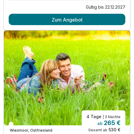
Gültig bis 22.12.2027
3 Übernachtungen inkl. Travdo-Romantik Extra*
Zum Angebot
3 x reichhaltiges Frühstück vom Buffet
3 x Abendessen im Rahmen der Halbpension Plus
inkl. offene Getränke (Bier, Wein, Softdrinks)
während Ihrer Essenzeit von max. 1,5 Stunden
tägliche Nutzung der Sauna von 15:00 - 21:00 Uhr
tägliche Nutzung des Innenpools
4 Tage
| 3 Nächte
265 €
ab
Saisonal verfügbar
530 €
Gesamt ab
Wiesmoor, Ostfriesland