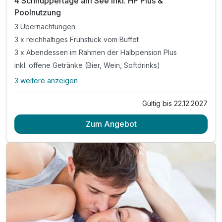
4 Schnuppertage am See inkl. HP Plus &
Poolnutzung
Für 4 Tage
340,00 €
p.P. ab
3 Übernachtungen
3 x reichhaltiges Frühstück vom Buffet
3 x Abendessen im Rahmen der Halbpension Plus
inkl. offene Getränke (Bier, Wein, Softdrinks)
3 weitere anzeigen
Alle Inklusivleistungen
7 enthalten
Gültig bis 22.12.2027
3 Übernachtungen
Zum Angebot
3 x reichhaltiges Frühstück vom Buffet
3 x Abendessen im Rahmen der Halbpension Plus
inkl. offene Getränke (Bier, Wein, Softdrinks)
während Ihrer Essenzeit von max. 1,5 Stunden
tägliche Nutzung der Sauna von 15:00 - 21:00 Uhr
tägliche Nutzung des Innenpools