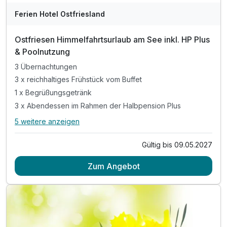
Ferien Hotel Ostfriesland
Ostfriesen Himmelfahrtsurlaub am See inkl. HP Plus
& Poolnutzung
3 Übernachtungen
3 x reichhaltiges Frühstück vom Buffet
1 x Begrüßungsgetränk
3 x Abendessen im Rahmen der Halbpension Plus
5 weitere anzeigen
Alle Inklusivleistungen
9 enthalten
Gültig bis 09.05.2027
3 Übernachtungen
Zum Angebot
3 x reichhaltiges Frühstück vom Buffet
1 x Begrüßungsgetränk
3 x Abendessen im Rahmen der Halbpension Plus
inkl. offene Getränke (Bier, Wein, Softdrinks)
während Ihrer Essenzeit von max. 1,5 Stunden