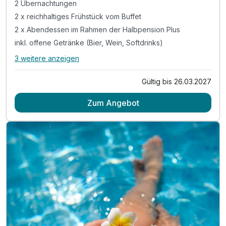
2 Übernachtungen
Für 4 Tage
295,00 €
p.P. ab
2 x reichhaltiges Frühstück vom Buffet
2 x Abendessen im Rahmen der Halbpension Plus
inkl. offene Getränke (Bier, Wein, Softdrinks)
3 weitere anzeigen
Alle Inklusivleistungen
7 enthalten
Doppelzimmer Standard
Gültig bis 26.03.2027
2 Übernachtungen
2 Erwachsene
Zum Angebot
2 x reichhaltiges Frühstück vom Buffet
2 x Abendessen im Rahmen der Halbpension Plus
inkl. offene Getränke (Bier, Wein, Softdrinks)
während Ihrer Essenzeit von max. 1,5 Stunden
tägliche Nutzung der Sauna von 15:00 - 21:00 Uhr
tägliche Nutzung des Innenpools