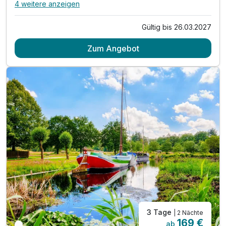
4 weitere anzeigen
Alle Inklusivleistungen
8 enthalten
Gültig bis 26.03.2027
2 Übernachtungen
Zum Angebot
2 x reichhaltiges Frühstück vom Buffet
2 x Abendessen im Rahmen der Halbpension Plus
inkl. offene Getränke (Bier, Wein, Softdrink)
während Ihrer Essenzeit von max. 1,5 Stunden
1 x Rückenmassage ( 25min )
Nutzung der Sauna von 15:00 - 21:00 Uhr
Nutzung vom Innenpool
3 Tage
| 2 Nächte
169 €
ab