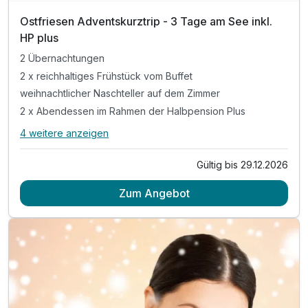
Ostfriesen Adventskurztrip - 3 Tage am See inkl.
HP plus
2 Übernachtungen
2 x reichhaltiges Frühstück vom Buffet
weihnachtlicher Naschteller auf dem Zimmer
2 x Abendessen im Rahmen der Halbpension Plus
4 weitere anzeigen
Alle Inklusivleistungen
8 enthalten
Gültig bis 29.12.2026
2 Übernachtungen
Ausstattung
Zum Angebot
2 x reichhaltiges Frühstück vom Buffet
weihnachtlicher Naschteller auf dem Zimmer
Für 4 Tage
265,00 €
p.P. ab
2 x Abendessen im Rahmen der Halbpension Plus
inkl. offene Getränke (Bier, Wein, Softdrink)
während Ihrer Essenzeit von max. 1,5 Stunden
tägliche Nutzung der Sauna von 15:00 - 21:00 Uhr
tägliche Nutzung des Innenpools