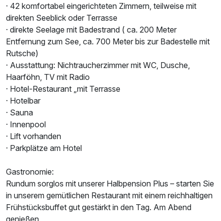
· 42 komfortabel eingerichteten Zimmern, teilweise mit
direkten Seeblick oder Terrasse
· direkte Seelage mit Badestrand ( ca. 200 Meter
Entfernung zum See, ca. 700 Meter bis zur Badestelle mit
Rutsche)
· Ausstattung: Nichtraucherzimmer mit WC, Dusche,
Haarföhn, TV mit Radio
· Hotel-Restaurant „mit Terrasse
· Hotelbar
· Sauna
· Innenpool
Ausstattung
· Lift vorhanden
· Parkplätze am Hotel
Für 4 Tage
355,00 €
p.P. ab
Gastronomie:
Rundum sorglos mit unserer Halbpension Plus – starten Sie
in unserem gemütlichen Restaurant mit einem reichhaltigen
Frühstücksbuffet gut gestärkt in den Tag. Am Abend
genießen