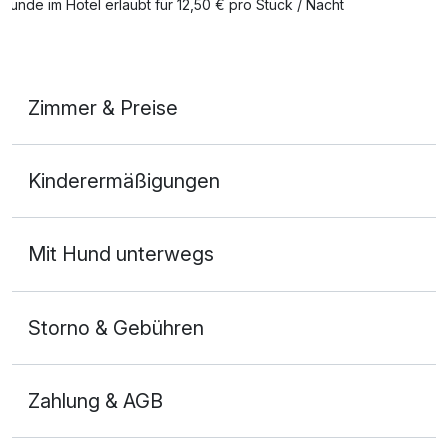
Hunde im Hotel erlaubt für 12,50 € pro Stück / Nacht
pro Aufenthalt
Auch vegetarische Speisen
Kostenloses W-LAN
Zimmer & Preise
Mit Hotelbar
Doppelzimmer Komfort Seeseite
Kinderermäßigungen
2 Erwachsene
Mit Hund unterwegs
Storno & Gebühren
Zahlung & AGB