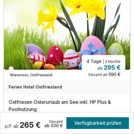
1x Kaffeeklatsch mit Kaffee und Kuchen
tägliche Nutzung der Sauna von 15:00 - 21:00 Uhr
tägliche Nutzung des Innenpools
4 Tage
| 3 Nächte
295 €
ab
Saisonal verfügbar
590 €
Gesamt ab
Wiesmoor, Ostfriesland
Ferien Hotel Ostfriesland
Ostfriesen Osterurlaub am See inkl. HP Plus &
Poolnutzung
3 Übernachtungen
Gesamt
Verfügbarkeit prüfen
265 €
ab 530 €
3 x reichhaltiges Frühstück vom Buffet
p.P. ab
1 x Schokohase auf Ihrem Zimmer