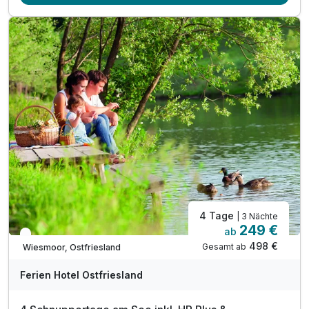
2 x Abendessen im Rahmen der Halbpension Plus
inkl. offene Getränke (Bier, Wein, Softdrink)
während Ihrer Essenzeit von max. 1,5 Stunden
1 x Rückenmassage ( 25min )
Nutzung der Sauna von 15:00 - 21:00 Uhr
Nutzung vom Innenpool
4 Tage
| 3 Nächte
249 €
ab
In 2 Wochen wieder frei
498 €
Gesamt ab
Wiesmoor, Ostfriesland
Ferien Hotel Ostfriesland
Ausstattung