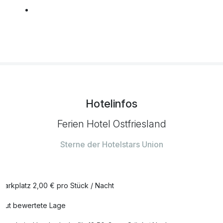
frischer Strauß Blumen auf dem Zimmer
34,00 €
pro Stück
Geburtstags Extra
39,00 €
pro Aufenthalt
Late Check Out bis 14.00 Uhr
29,00 €
Hotelinfos
pro Stück
Ferien Hotel Ostfriesland
Leihbademantel
10,00 €
Sterne der Hotelstars Union
pro Stück
Romantik Extra
34,00 €
Parkplatz 2,00 € pro Stück / Nacht
pro Aufenthalt
Gut bewertete Lage
Wohlfühl Extra
39,00 €