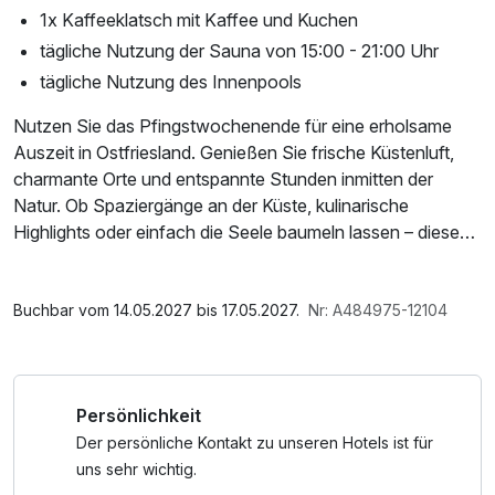
1x Kaffeeklatsch mit Kaffee und Kuchen
tägliche Nutzung der Sauna von 15:00 - 21:00 Uhr
tägliche Nutzung des Innenpools
Nutzen Sie das Pfingstwochenende für eine erholsame
Auszeit in Ostfriesland. Genießen Sie frische Küstenluft,
charmante Orte und entspannte Stunden inmitten der
Natur. Ob Spaziergänge an der Küste, kulinarische
Highlights oder einfach die Seele baumeln lassen – dieses
verlängerte Wochenende schenkt Ihnen neue Energie und
schöne Momente.
Im Angebot enthalten
W-LAN Nutzung / Internetnutzung
Buchbar vom 14.05.2027 bis 17.05.2027.
Nr: A484975-12104
Persönlichkeit
Der persönliche Kontakt zu unseren Hotels ist für
uns sehr wichtig.