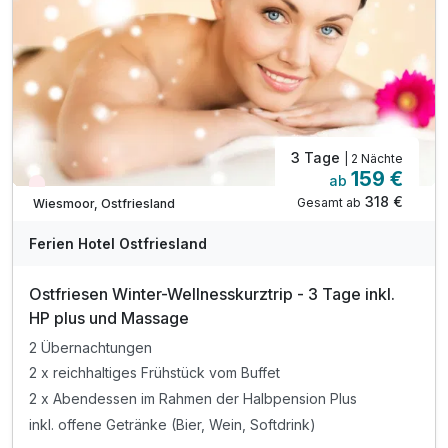
Doppelzimmer Standard Plus
2 Erwachsene und 1 Kind
3 Tage
| 2 Nächte
159 €
ab
Wieder frei ab November
318 €
Gesamt ab
Wiesmoor, Ostfriesland
Ferien Hotel Ostfriesland
Ostfriesen Winter-Wellnesskurztrip - 3 Tage inkl.
HP plus und Massage
2 Übernachtungen
2 x reichhaltiges Frühstück vom Buffet
2 x Abendessen im Rahmen der Halbpension Plus
inkl. offene Getränke (Bier, Wein, Softdrink)