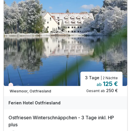
inkl. offene Getränke (Bier, Wein, Softdrinks)
während Ihrer Essenzeit von max. 1,5 Stunden
tägliche Nutzung der Sauna von 15:00 - 21:00 Uhr
tägliche Nutzung des Innenpools
3 Tage
| 2 Nächte
125 €
ab
Wieder frei ab November
250 €
Gesamt ab
Wiesmoor, Ostfriesland
Ferien Hotel Ostfriesland
Ostfriesen Winterschnäppchen - 3 Tage inkl. HP
Ausstattung
plus