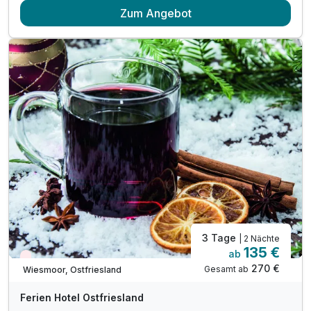
Zum Angebot
2 x reichhaltiges Frühstück vom Buffet
1 x Begrüßungsgetränk
tägliche Nutzung der Sauna von 15:00 - 21:00 Uhr
tägliche Nutzung des Innenpools
3 Tage
| 2 Nächte
135 €
ab
Wieder frei ab November
270 €
Gesamt ab
Wiesmoor, Ostfriesland
Ferien Hotel Ostfriesland