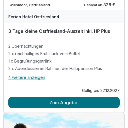
In 2 Wochen wieder frei
338 €
Gesamt ab
Wiesmoor, Ostfriesland
Ferien Hotel Ostfriesland
3 Tage kleine Ostfriesland-Auszeit inkl. HP Plus
2 Übernachtungen
2 x reichhaltiges Frühstück vom Buffet
1 x Begrüßungsgetränk
2 x Abendessen im Rahmen der Halbpension Plus
4 weitere anzeigen
Alle Inklusivleistungen
8 enthalten
Gültig bis 22.12.2027
2 Übernachtungen
Zum Angebot
2 x reichhaltiges Frühstück vom Buffet
1 x Begrüßungsgetränk
2 x Abendessen im Rahmen der Halbpension Plus
inkl. offene Getränke (Bier, Wein, Softdrinks)