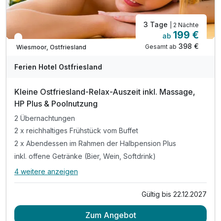
3 Tage
| 2 Nächte
199 €
ab
In 3 Wochen wieder frei
398 €
Gesamt ab
Wiesmoor, Ostfriesland
Ferien Hotel Ostfriesland
Kleine Ostfriesland-Relax-Auszeit inkl. Massage,
HP Plus & Poolnutzung
2 Übernachtungen
2 x reichhaltiges Frühstück vom Buffet
2 x Abendessen im Rahmen der Halbpension Plus
inkl. offene Getränke (Bier, Wein, Softdrink)
4 weitere anzeigen
Alle Inklusivleistungen
8 enthalten
Gültig bis 22.12.2027
2 Übernachtungen
Zum Angebot
2 x reichhaltiges Frühstück vom Buffet