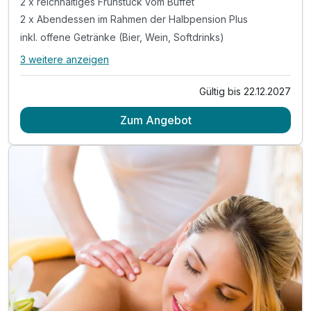
2 x reichhaltiges Frühstück vom Buffet
2 x Abendessen im Rahmen der Halbpension Plus
inkl. offene Getränke (Bier, Wein, Softdrinks)
3 weitere anzeigen
Alle Inklusivleistungen
7 enthalten
Gültig bis 22.12.2027
2 Übernachtungen inkl. Travdo-Romantik Extra*
Zum Angebot
2 x reichhaltiges Frühstück vom Buffet
2 x Abendessen im Rahmen der Halbpension Plus
inkl. offene Getränke (Bier, Wein, Softdrinks)
während Ihrer Essenzeit von max. 1,5 Stunden
tägliche Nutzung der Sauna von 15:00 - 21:00 Uhr
tägliche Nutzung des Innenpools