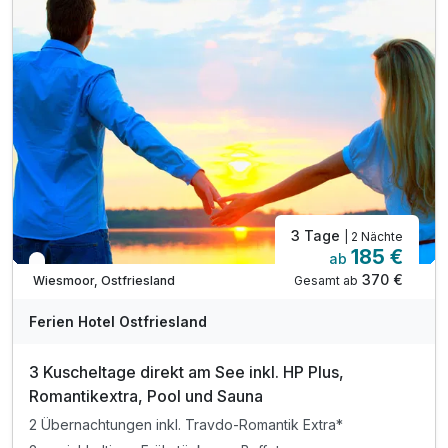
während Ihrer Essenzeit von max. 1,5 Stunden
tägliche Nutzung des Innenpools
tägliche Nutzung der Sauna von 15:00 - 21:00 Uhr
Ausstattung
Für 4 Tage
265,00 €
p.P. ab
3 Tage
| 2 Nächte
185 €
ab
In 2 Wochen wieder frei
370 €
Gesamt ab
Wiesmoor, Ostfriesland
Doppelzimmer zur Einzelnutzung
Ferien Hotel Ostfriesland
1 Erwachsenen und 1 Kind
3 Kuscheltage direkt am See inkl. HP Plus,
Romantikextra, Pool und Sauna
2 Übernachtungen inkl. Travdo-Romantik Extra*