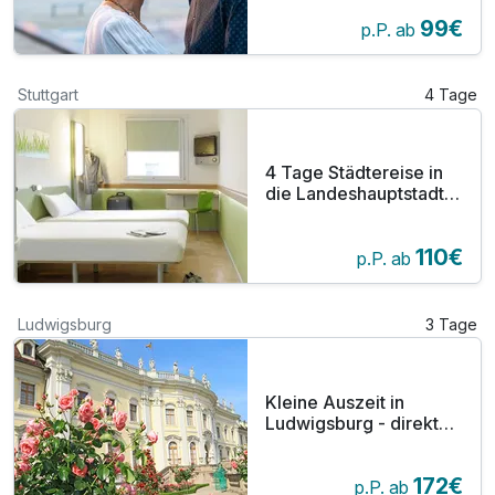
99€
p.P. ab
Stuttgart
4 Tage
4 Tage Städtereise in
die Landeshauptstadt
Stuttgart
110€
p.P. ab
Ludwigsburg
3 Tage
Kleine Auszeit in
Ludwigsburg - direkt
am Schloss | 3 Tage
172€
p.P. ab