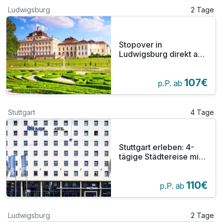
Ludwigsburg
2 Tage
Stopover in
Ludwigsburg direkt am
Schloss | 2 Tage
107€
p.P. ab
Stuttgart
4 Tage
Stuttgart erleben: 4-
tägige Städtereise mit
Late-Check-out am
Wochenende
110€
p.P. ab
Ludwigsburg
2 Tage