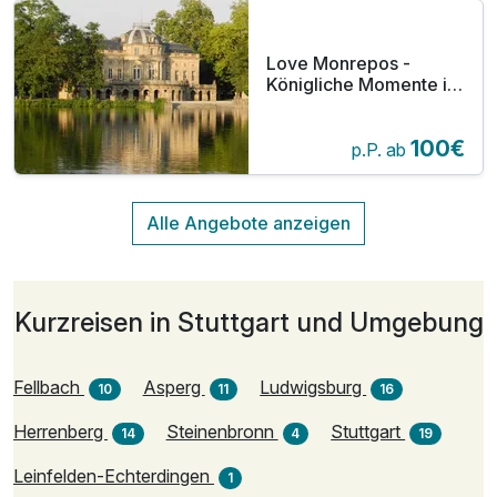
Love Monrepos -
Königliche Momente in
Ludwigsburg
100€
p.P. ab
Kurzreisen in Stuttgart und Umgebung
Fellbach
Asperg
Ludwigsburg
10
11
16
Herrenberg
Steinenbronn
Stuttgart
14
4
19
Leinfelden-Echterdingen
1