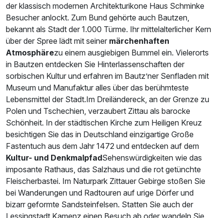
der klassisch modernen Architekturikone Haus Schminke
Besucher anlockt. Zum Bund gehörte auch Bautzen,
bekannt als Stadt der 1.000 Türme. Ihr mittelalterlicher Kern
über der Spree lädt mit seiner
märchenhaften
Atmosphäre
zu einem ausgiebigen Bummel ein. Vielerorts
in Bautzen entdecken Sie Hinterlassenschaften der
sorbischen Kultur und erfahren im Bautz’ner Senfladen mit
Museum und Manufaktur alles über das berühmteste
Lebensmittel der Stadt.Im Dreiländereck, an der Grenze zu
Polen und Tschechien, verzaubert Zittau als barocke
Schönheit. In der städtischen Kirche zum Heiligen Kreuz
besichtigen Sie das in Deutschland einzigartige Große
Fastentuch aus dem Jahr 1472 und entdecken auf dem
Kultur- und Denkmalpfad
Sehenswürdigkeiten wie das
imposante Rathaus, das Salzhaus und die rot getünchte
Fleischerbastei. Im Naturpark Zittauer Gebirge stoßen Sie
bei Wanderungen und Radtouren auf urige Dörfer und
bizarr geformte Sandsteinfelsen. Statten Sie auch der
Lessingstadt Kamenz einen Besuch ab oder wandeln Sie