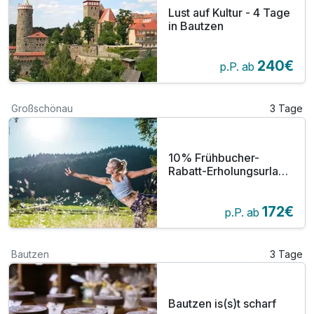
Lust auf Kultur - 4 Tage
in Bautzen
240€
p.P. ab
Großschönau
3 Tage
10% Frühbucher-
Rabatt-Erholungsurlaub
im Zittauer Gebirge
direkt am See- 3 Tage
172€
p.P. ab
Bautzen
3 Tage
Bautzen is(s)t scharf