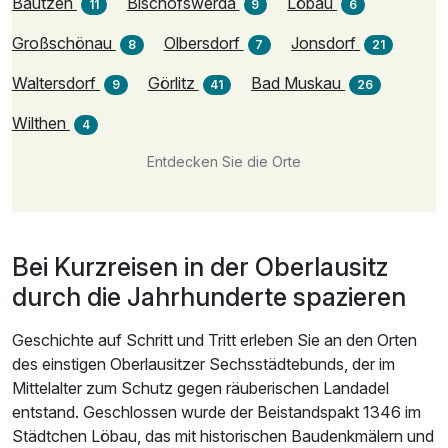
Bautzen
Bischofswerda
Löbau
11
9
6
Großschönau
Olbersdorf
Jonsdorf
8
7
21
Waltersdorf
Görlitz
Bad Muskau
9
41
26
Wilthen
4
Entdecken Sie die Orte
Bei Kurzreisen in der Oberlausitz
durch die Jahrhunderte spazieren
Geschichte auf Schritt und Tritt erleben Sie an den Orten
des einstigen Oberlausitzer Sechsstädtebunds, der im
Mittelalter zum Schutz gegen räuberischen Landadel
entstand. Geschlossen wurde der Beistandspakt 1346 im
Städtchen Löbau, das mit historischen Baudenkmälern und