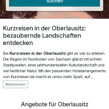
Suchen
Kurzreisen in der Oberlausitz:
bezaubernde Landschaften
entdecken
Bei
Kurzreisen in der Oberlausitz
gibt es viel zu erleben.
Die Region im Nordosten von Sachsen glänzt mit echten
Stadtjuwelen, einer jahrhundertealten Kulturlandschaft und
viel herrlicher Natur. Mit den passenden Hotelarrangements
von Kurzreisen.de macht es umso mehr Spaß, auf
Entdeckertour zu gehen. Einer der größten Schätze der
Weiterlesen
Oberlausitz ist der Muskauer Park. Er gilt als einer der
größten Landschaftsgärten Europas und erstreckt sich
entlang der Neiße grenzüberschreitend auf deutscher und
Angebote für Oberlausitz
polnischer Seite über 830 Hektar. Geplant wurde er