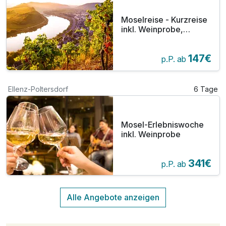
Moselreise - Kurzreise
inkl. Weinprobe,
Schifffahrt oder
Museum - 3 Tage
147€
p.P. ab
Ellenz-Poltersdorf
6 Tage
Mosel-Erlebniswoche
inkl. Weinprobe
341€
p.P. ab