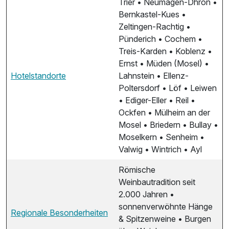
Trier • Neumagen-Dhron •
Bernkastel-Kues •
Zeltingen-Rachtig •
Pünderich • Cochem •
Treis-Karden • Koblenz •
Ernst • Müden (Mosel) •
Hotelstandorte
Lahnstein • Ellenz-
Poltersdorf • Löf • Leiwen
• Ediger-Eller • Reil •
Ockfen • Mülheim an der
Mosel • Briedern • Bullay •
Moselkern • Senheim •
Valwig • Wintrich • Ayl
Römische
Weinbautradition seit
2.000 Jahren •
sonnenverwöhnte Hänge
Regionale Besonderheiten
& Spitzenweine • Burgen