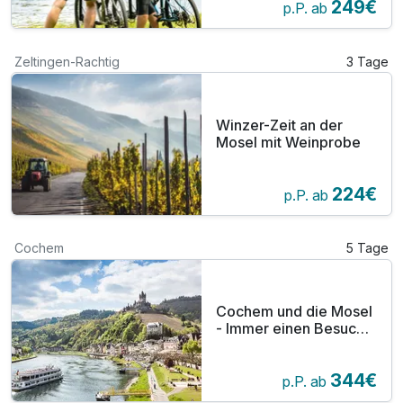
249€
p.P. ab
Zeltingen-Rachtig
3 Tage
Winzer-Zeit an der
Mosel mit Weinprobe
224€
p.P. ab
Cochem
5 Tage
Cochem und die Mosel
- Immer einen Besuch
wert.
344€
p.P. ab