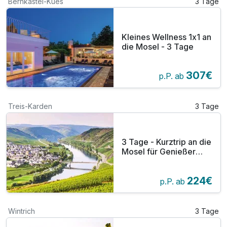
Bernkastel-Kues
3 Tage
Kleines Wellness 1x1 an
die Mosel - 3 Tage
307€
p.P. ab
Treis-Karden
3 Tage
3 Tage - Kurztrip an die
Mosel für Genießer
inkl. HP
224€
p.P. ab
Wintrich
3 Tage