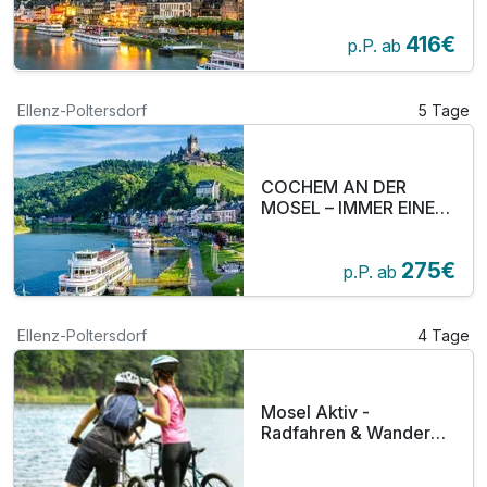
Wellness"
416€
p.P. ab
Ellenz-Poltersdorf
5 Tage
COCHEM AN DER
MOSEL – IMMER EINEN
BESUCH WERT
275€
p.P. ab
Ellenz-Poltersdorf
4 Tage
Mosel Aktiv -
Radfahren & Wandern
Spezial