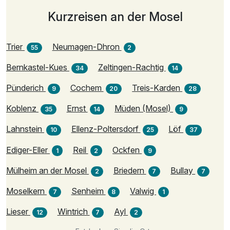
Kurzreisen an der Mosel
Trier
Neumagen-Dhron
55
2
Bernkastel-Kues
Zeltingen-Rachtig
34
14
Pünderich
Cochem
Treis-Karden
9
20
28
Koblenz
Ernst
Müden (Mosel)
35
14
9
Lahnstein
Ellenz-Poltersdorf
Löf
10
25
37
Ediger-Eller
Reil
Ockfen
1
2
9
Mülheim an der Mosel
Briedern
Bullay
2
7
7
Moselkern
Senheim
Valwig
7
8
1
Lieser
Wintrich
Ayl
12
7
2