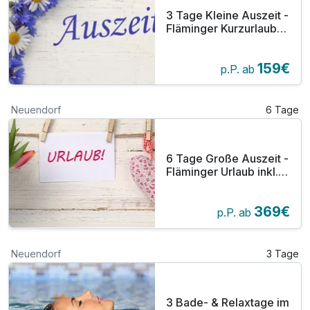
3 Tage Kleine Auszeit -
Fläminger Kurzurlaub
inkl. Halbpension plus
159€
p.P. ab
Neuendorf
6 Tage
6 Tage Große Auszeit -
Fläminger Urlaub inkl.
Halbpension plus
369€
p.P. ab
Neuendorf
3 Tage
3 Bade- & Relaxtage im