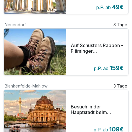
49€
p.P. ab
Neuendorf
3 Tage
Auf Schusters Rappen -
Fläminger
Wanderkurztrip inkl. HP
plus
159€
p.P. ab
Blankenfelde-Mahlow
3 Tage
Besuch in der
Hauptstadt beim
Berliner Bär
109€
p.P. ab