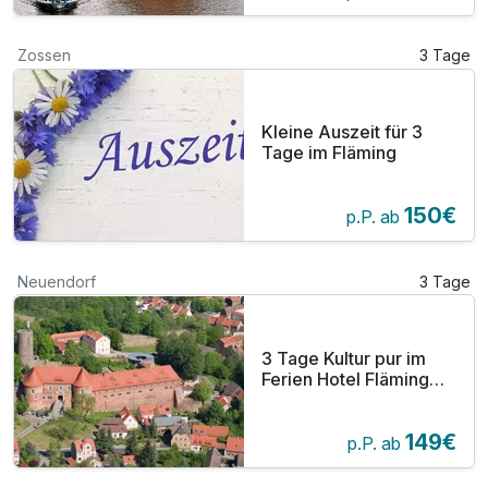
Zossen
3 Tage
Kleine Auszeit für 3
Tage im Fläming
150€
p.P. ab
Neuendorf
3 Tage
3 Tage Kultur pur im
Ferien Hotel Fläming
inkl. Halbpension plus
149€
p.P. ab