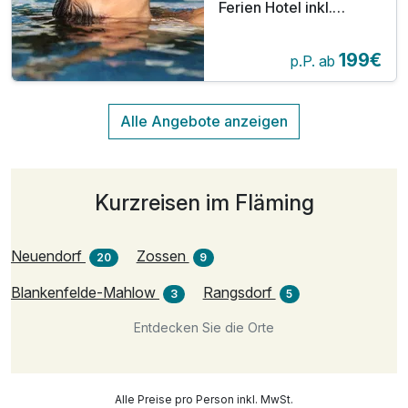
Ferien Hotel inkl.
Steintherme und HP
plus
199€
p.P. ab
Kurzreisen im Fläming
Neuendorf
Zossen
20
9
Blankenfelde-Mahlow
Rangsdorf
3
5
Entdecken Sie die Orte
Alle Preise pro Person inkl. MwSt.