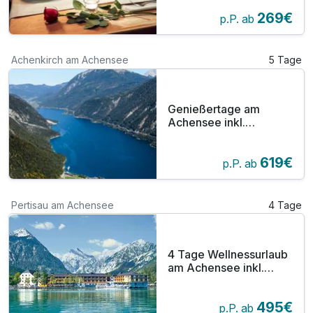
269€
p.P. ab
Achenkirch am Achensee
5 Tage
Genießertage am
Achensee inkl.
Genießermenü
619€
p.P. ab
Pertisau am Achensee
4 Tage
4 Tage Wellnessurlaub
am Achensee inkl.
Halbpension
495€
p.P. ab