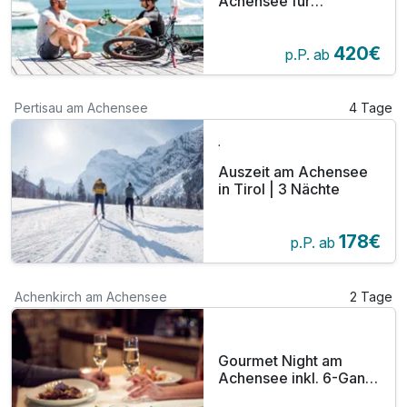
Achensee für
Saunaliebhaber 2
420€
p.P. ab
Pertisau am Achensee
4 Tage
.
Auszeit am Achensee
in Tirol | 3 Nächte
178€
p.P. ab
Achenkirch am Achensee
2 Tage
Gourmet Night am
Achensee inkl. 6-Gang
Genussmenü