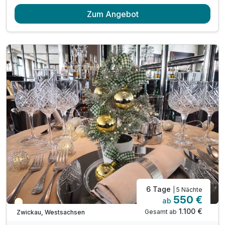
4 Übernachtungen
Zum Angebot
4 x reichhaltiges Frühstück vom Buffet
1 x Weihnachtsessen am Heiligabend
3 x Abendessen als Genießerpension
inkl. Stadtführung am 25.12.
inkl. Leihbademantel & Slipper
6 Tage
| 5 Nächte
550 €
ab
Saisonal verfügbar
1.100 €
Gesamt ab
Zwickau, Westsachsen