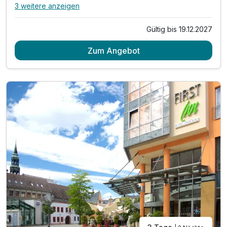
3 weitere anzeigen
Alle Inklusivleistungen
7 enthalten
Gültig bis 19.12.2027
2 Übernachtungen
Zum Angebot
2 x reichhaltiges Frühstück vom Buffet
1 x Healthy Brunch a la carte
1 x Tea Time
1 x Fondue Dinner
inkl. Entspannung in unserer Sauna
inkl. Aktivzeit in unserem Fitnessbereich