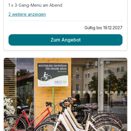
1 x 3-Gang-Menü am Abend
2 weitere anzeigen
Alle Inklusivleistungen
6 enthalten
Gültig bis 19.12.2027
2 Übernachtungen
Zum Angebot
2 x Frühstück - nach Wunsch auf dem Zimmer
1 x romantisches 3-Gang-Candlelight-Dinner*
1 x 3-Gang-Menü am Abend
inkl. Nutzung von Sauna und Fitnessbereich
inkl. W-LAN