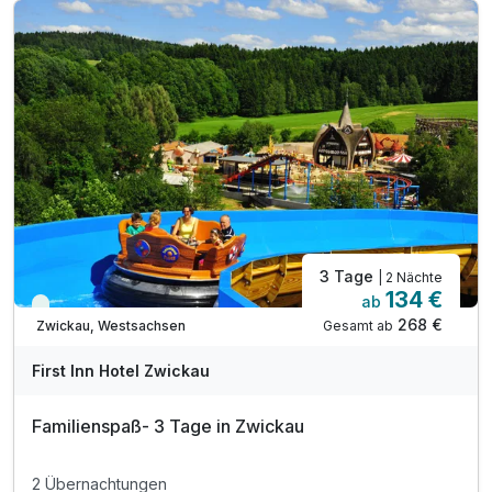
inkl. Wellnesstasche und Leihbadementel
inkl. Early Check In um 13 Uhr
3 Tage
| 2 Nächte
134 €
ab
Viele Termine frei
268 €
Gesamt ab
Zwickau, Westsachsen
First Inn Hotel Zwickau
Familienspaß- 3 Tage in Zwickau
2 Übernachtungen