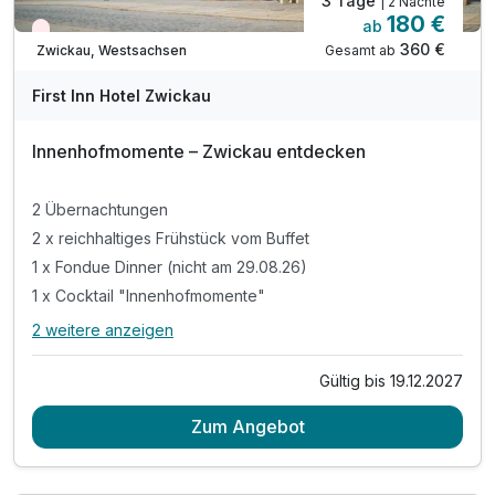
3 Tage
| 2 Nächte
180 €
ab
Wieder frei ab September
360 €
Gesamt ab
Zwickau, Westsachsen
First Inn Hotel Zwickau
Innenhofmomente – Zwickau entdecken
2 Übernachtungen
2 x reichhaltiges Frühstück vom Buffet
1 x Fondue Dinner (nicht am 29.08.26)
1 x Cocktail "Innenhofmomente"
2 weitere anzeigen
Alle Inklusivleistungen
6 enthalten
Gültig bis 19.12.2027
2 Übernachtungen
Zum Angebot
2 x reichhaltiges Frühstück vom Buffet
1 x Fondue Dinner (nicht am 29.08.26)
1 x Cocktail "Innenhofmomente"