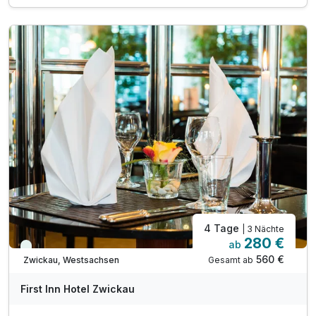
1 x Lunchpaket für Ihren Ausflug
inkl. Unterstellplatz für Ihr Fahrrad
inkl. Rad und Wanderkarte
inkl. Infomappe mit Sehenswürdigkeiten der Region
inkl. Nutzung von Sauna und Mini-Gym
inkl. WLan zur Planung der nächsten Tour
4 Tage
| 3 Nächte
280 €
ab
Viele Termine frei
560 €
Gesamt ab
Zwickau, Westsachsen
First Inn Hotel Zwickau