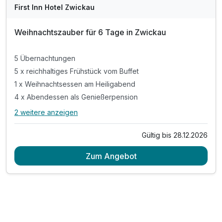
First Inn Hotel Zwickau
Weihnachtszauber für 6 Tage in Zwickau
5 Übernachtungen
5 x reichhaltiges Frühstück vom Buffet
1 x Weihnachtsessen am Heiligabend
4 x Abendessen als Genießerpension
2 weitere anzeigen
Alle Inklusivleistungen
6 enthalten
Gültig bis 28.12.2026
5 Übernachtungen
Zum Angebot
5 x reichhaltiges Frühstück vom Buffet
1 x Weihnachtsessen am Heiligabend
4 x Abendessen als Genießerpension
Stadtführung am 25.12.
Leihbademantel, Slipper in der Wellnesstasche