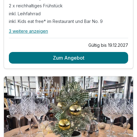
2 x reichhaltiges Frühstück
inkl. Leihfahrrad
inkl. Kids eat free* im Restaurant und Bar No. 9
3 weitere anzeigen
Alle Inklusivleistungen
7 enthalten
Gültig bis 19.12.2027
2 Übernachtungen
Zum Angebot
2 x reichhaltiges Frühstück
inkl. Leihfahrrad
inkl. Kids eat free* im Restaurant und Bar No. 9
inkl. Nutzung des Fitness- Saunabereichs
inkl. Informationsmappe mit Ausflugstipps
inkl. WLAN