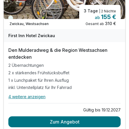
3 Tage
| 2 Nächte
155 €
ab
Viele Termine frei
310 €
Gesamt ab
Zwickau, Westsachsen
First Inn Hotel Zwickau
Den Mulderadweg & die Region Westsachsen
entdecken
2 Übernachtungen
2 x stärkendes Frühstücksbuffet
1 x Lunchpaket für Ihren Ausflug
inkl. Unterstellplatz für Ihr Fahrrad
4 weitere anzeigen
Alle Inklusivleistungen
8 enthalten
Gültig bis 19.12.2027
2 Übernachtungen
Zum Angebot
2 x stärkendes Frühstücksbuffet