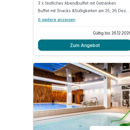
3 x festliches Abendbuffet mit Getränken
Buffet mit Snacks &Süßigkeiten am 25, 26 Dezember
6 weitere anzeigen
Alle Inklusivleistungen
10 enthalten
Gültig bis 26.12.202
3 Übernachtungen
Zum Angebot
3 x reichhaltiges Frühstück vom Buffet
3 x festliches Abendbuffet mit Getränken
Buffet mit Snacks &Süßigkeiten am 25, 26
Dezember
inkl. Kinderanimationsprogramm
inkl. Wellness-Bereich mit Schwimmbad
inkl. Dampf und Trockensauna
inkl. WLAN Nutzung im Hotel
inkl. Nutzung der Trinkwasserspender (auf
Etagen)
Achtung!!! Kinder unter Zusatzleitungen buchen