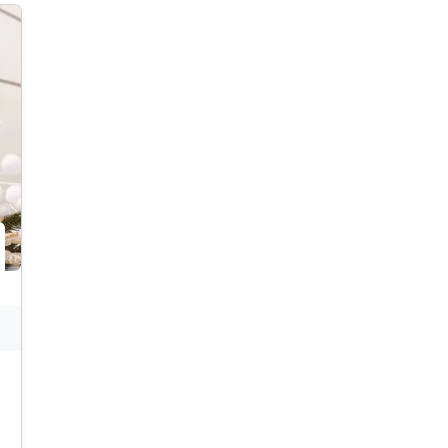
inkl. Dampf und Trockensauna
inkl. Wanderstöcke-Verleih
inkl. WLAN Nutzung im Hotel
inkl. Nutzung der Trinkwasserspender (auf
Etagen)