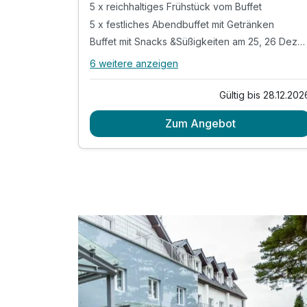
5 x reichhaltiges Frühstück vom Buffet
5 x festliches Abendbuffet mit Getränken
Buffet mit Snacks &Süßigkeiten am 25, 26 Dezember
6 weitere anzeigen
Alle Inklusivleistungen
10 enthalten
Gültig bis 28.12.202
5 Übernachtungen
Zum Angebot
5 x reichhaltiges Frühstück vom Buffet
5 x festliches Abendbuffet mit Getränken
Buffet mit Snacks &Süßigkeiten am 25, 26
Dezember
inkl. Kinderanimationsprogramm
inkl. Wellness-Bereich mit Schwimmbad
inkl. Dampf und Trockensauna
inkl. WLAN Nutzung im Hotel
inkl. Nutzung der Trinkwasserspender (auf
Etagen)
Achtung!!! Kinder unter Zusatzleitungen buchen