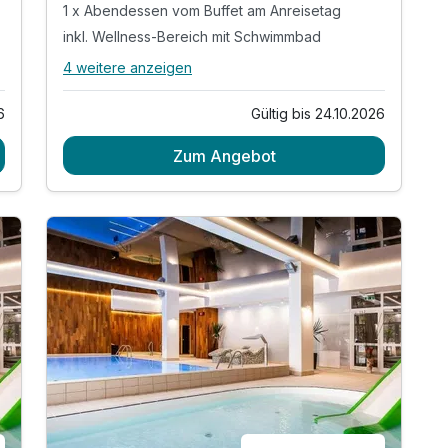
1 x Abendessen vom Buffet am Anreisetag
inkl. Wellness-Bereich mit Schwimmbad
4 weitere anzeigen
Alle Inklusivleistungen
8 enthalten
6
Gültig bis 24.10.2026
3 Übernachtungen
Zum Angebot
3 x reichhaltiges Frühstück vom Buffet
1 x Abendessen vom Buffet am Anreisetag
inkl. Wellness-Bereich mit Schwimmbad
inkl. Dampf und Trockensauna
inkl. Wanderstöcke-Verleih
inkl. WLAN Nutzung im Hotel
inkl. Nutzung der Trinkwasserspender (auf
Etagen)