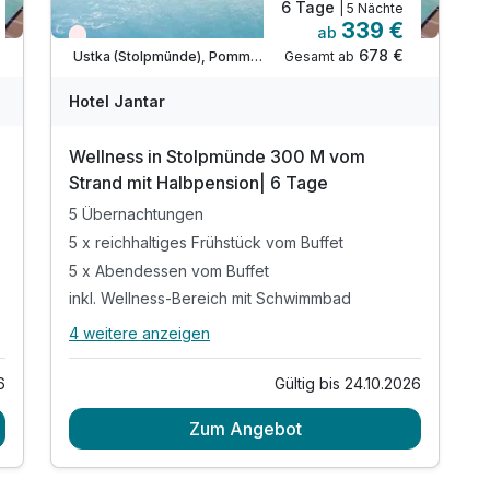
6 Tage
| 5 Nächte
339 €
ab
Nur noch Restplätze
678 €
Gesamt ab
Ustka (Stolpmünde), Pommersche Ostseeküste
Hotel Jantar
Wellness in Stolpmünde 300 M vom
Strand mit Halbpension| 6 Tage
5 Übernachtungen
5 x reichhaltiges Frühstück vom Buffet
5 x Abendessen vom Buffet
inkl. Wellness-Bereich mit Schwimmbad
4 weitere anzeigen
Alle Inklusivleistungen
8 enthalten
6
Gültig bis 24.10.2026
5 Übernachtungen
Zum Angebot
5 x reichhaltiges Frühstück vom Buffet
5 x Abendessen vom Buffet
inkl. Wellness-Bereich mit Schwimmbad