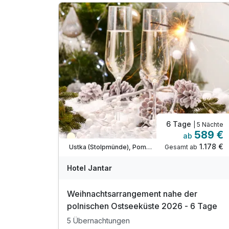
inkl. Wanderstöcke-Verleih
inkl. WLAN Nutzung im Hotel
inkl. Nutzung der Trinkwasserspender (auf
Etagen)
6 Tage
| 5 Nächte
589 €
ab
Saisonal verfügbar
1.178 €
Gesamt ab
Ustka (Stolpmünde), Pommersche Ostseeküste
Hotel Jantar
Weihnachtsarrangement nahe der
polnischen Ostseeküste 2026 - 6 Tage
5 Übernachtungen