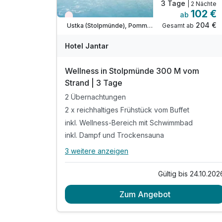
3 Tage
| 2 Nächte
102 €
ab
Wieder frei ab September
204 €
Gesamt ab
Ustka (Stolpmünde), Pommersche Ostseeküste
Hotel Jantar
Wellness in Stolpmünde 300 M vom
Strand | 3 Tage
2 Übernachtungen
2 x reichhaltiges Frühstück vom Buffet
inkl. Wellness-Bereich mit Schwimmbad
inkl. Dampf und Trockensauna
3 weitere anzeigen
Alle Inklusivleistungen
7 enthalten
Gültig bis 24.10.202
2 Übernachtungen
Zum Angebot
2 x reichhaltiges Frühstück vom Buffet
inkl. Wellness-Bereich mit Schwimmbad
inkl. Dampf und Trockensauna