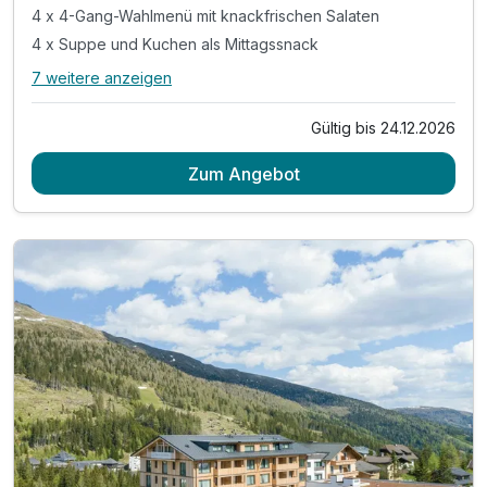
4 x 4-Gang-Wahlmenü mit knackfrischen Salaten
4 x Suppe und Kuchen als Mittagssnack
7 weitere anzeigen
Alle Inklusivleistungen
11 enthalten
Gültig bis 24.12.2026
4 Übernachtungen
Zum Angebot
4 x reichhaltiges Frühstück vom Buffet
4 x 4-Gang-Wahlmenü mit knackfrischen Salaten
4 x Suppe und Kuchen als Mittagssnack
inkl. Glühwein o. alkoholfreiem Punsch pro Person
inkl. € 20,- Wellnessgutschein pro Zimmer
inkl. Hinteregger Bonuscard mit vielen Vorteilen *
inkl. Nutzung der 1.000m² Wellness-Oase **
inkl. Bademantel & Saunatücher f.d. Aufenthalt
inkl. W-LAN Nutzung
Tipp: Katschberger Adventweg (gegen Gebühr)