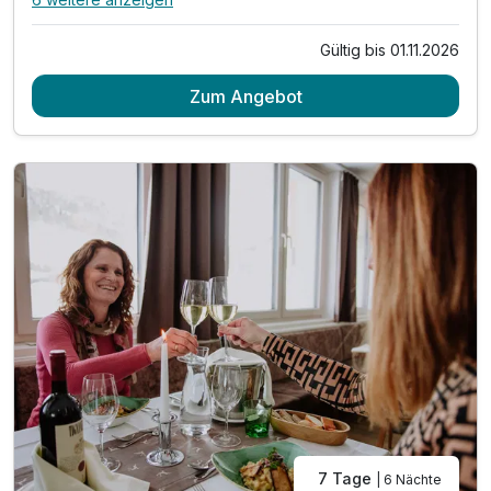
Alle Inklusivleistungen
10 enthalten
Gültig bis 01.11.2026
5 Übernachtungen
Zum Angebot
5 x reichhaltiges Frühstücksbuffet mit Müsliecke
5 x Mittagssnack mit Suppe und Kuchen
5 x 4-Gang-Wahlmenü am Abend mit Salatbuffet
1 x Bonuscard im Winter **
1 x Regionscard im Sommer ***
inkl. alkoholfreier Getränke Brunnen bis 17 Uhr*
inkl. Nutzung des 1000 m² Panorama-Wellnessbereich
inkl. Badetasche mit Badetücher- und Mantel
inkl. W-LAN Nutzung
7 Tage
| 6 Nächte