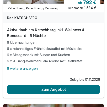
792 €
ab
Nur noch bis Oktober
1.584 €
Gesamt ab
Katschberg, Katschberg / Rennweg
Das KATSCHBERG
Aktivurlaub am Katschberg inkl. Wellness &
Bonuscard | 6 Nächte
6 Übernachtungen
6 x reichhaltiges Frühstücksbuffet mit Müsliecke
6 x Mittagssnack mit Suppe und Kuchen
6 x 4-Gang-Wahlmenü am Abend mit Salatbuffet
6 weitere anzeigen
Alle Inklusivleistungen
10 enthalten
Gültig bis 01.11.2026
6 Übernachtungen
Zum Angebot
6 x reichhaltiges Frühstücksbuffet mit Müsliecke
6 x Mittagssnack mit Suppe und Kuchen
6 x 4-Gang-Wahlmenü am Abend mit Salatbuffet