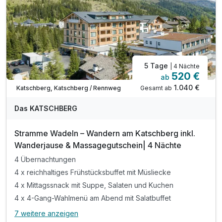
5 Tage
| 4 Nächte
520 €
ab
Nur noch bis September
1.040 €
Gesamt ab
Katschberg, Katschberg / Rennweg
Das KATSCHBERG
Stramme Wadeln – Wandern am Katschberg inkl.
Wanderjause & Massagegutschein| 4 Nächte
4 Übernachtungen
4 x reichhaltiges Frühstücksbuffet mit Müsliecke
4 x Mittagssnack mit Suppe, Salaten und Kuchen
4 x 4-Gang-Wahlmenü am Abend mit Salatbuffet
7 weitere anzeigen
Alle Inklusivleistungen
11 enthalten