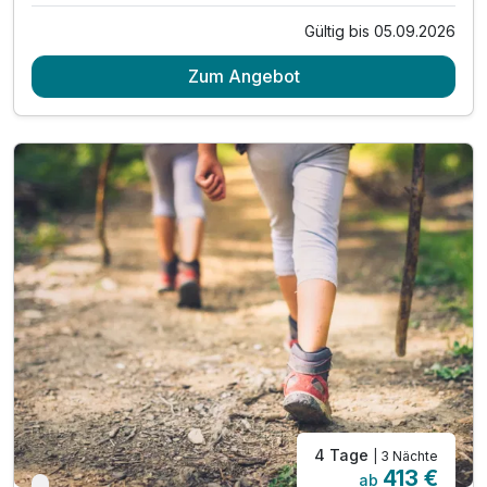
Gültig bis 05.09.2026
4 Übernachtungen
Zum Angebot
4 x reichhaltiges Frühstücksbuffet mit Müsliecke
4 x Mittagssnack mit Suppe, Salaten und Kuchen
4 x 4-Gang-Wahlmenü am Abend mit Salatbuffet
inkl. alkoholfreie Getränke am Brunnen bis 17 Uhr
1 x € 50,- Massagegutschein pro Zimmer
1 x Leihrucksack mit Wanderjause*
inkl. Regionscard**
inkl. Tageswanderung lt. Aushang
inkl. Nutzung des 1000 m² Panorama-Wellnessbereich
inkl. Badetasche mit Bademantel und Saunatücher
4 Tage
| 3 Nächte
413 €
ab