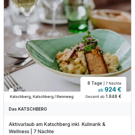
1 x Bonuscard im Winter *
1 x Regionscard im Sommer **
inkl. alkoholfreier Getränke Brunnen bis 17 Uhr*
inkl. Nutzung des 1000 m² Panorama-Wellnessbereich
inkl. Badetasche mit Badetücher- und Mantel
inkl. W-LAN Nutzung
8 Tage
| 7 Nächte
924 €
ab
Nur noch bis Oktober
1.848 €
Gesamt ab
Katschberg, Katschberg / Rennweg
Das KATSCHBERG
Aktivurlaub am Katschberg inkl. Kulinarik &
Wellness | 7 Nächte