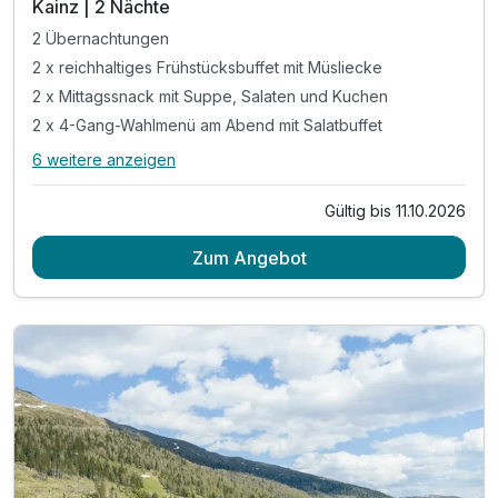
Kainz | 2 Nächte
2 Übernachtungen
2 x reichhaltiges Frühstücksbuffet mit Müsliecke
2 x Mittagssnack mit Suppe, Salaten und Kuchen
2 x 4-Gang-Wahlmenü am Abend mit Salatbuffet
6 weitere anzeigen
Alle Inklusivleistungen
10 enthalten
Gültig bis 11.10.2026
2 Übernachtungen
Zum Angebot
2 x reichhaltiges Frühstücksbuffet mit Müsliecke
2 x Mittagssnack mit Suppe, Salaten und Kuchen
2 x 4-Gang-Wahlmenü am Abend mit Salatbuffet
inkl. Tanzen mit Andy & Kelly Kainz:
- 6 Tanzstunden für Anfänger und Fortgeschrittene
- Begrüßungs-Cocktail und Tanzabend an der Bar
inkl. Ökostrombetriebene Wellnessoase auf 1.000m²
inkl. Katschberg Card*
inkl. W-LAN Nutzung im gesamten Hotel