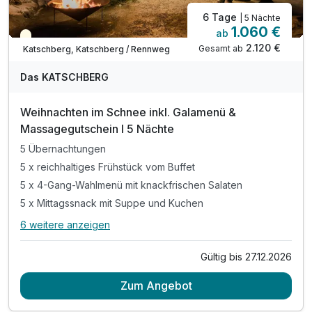
6 Tage
| 5 Nächte
1.060 €
ab
Saisonal verfügbar
2.120 €
Gesamt ab
Katschberg, Katschberg / Rennweg
Das KATSCHBERG
Weihnachten im Schnee inkl. Galamenü &
Massagegutschein I 5 Nächte
5 Übernachtungen
5 x reichhaltiges Frühstück vom Buffet
5 x 4-Gang-Wahlmenü mit knackfrischen Salaten
5 x Mittagssnack mit Suppe und Kuchen
6 weitere anzeigen
Alle Inklusivleistungen
10 enthalten
Gültig bis 27.12.2026
5 Übernachtungen
Zum Angebot
5 x reichhaltiges Frühstück vom Buffet
5 x 4-Gang-Wahlmenü mit knackfrischen Salaten