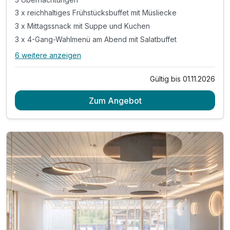
3 x reichhaltiges Frühstücksbuffet mit Müsliecke
3 x Mittagssnack mit Suppe und Kuchen
3 x 4-Gang-Wahlmenü am Abend mit Salatbuffet
6 weitere anzeigen
Alle Inklusivleistungen
10 enthalten
Gültig bis 01.11.2026
3 Übernachtungen
Zum Angebot
3 x reichhaltiges Frühstücksbuffet mit Müsliecke
3 x Mittagssnack mit Suppe und Kuchen
3 x 4-Gang-Wahlmenü am Abend mit Salatbuffet
1 x Bonuscard im Winter **
1 x Regionscard im Sommer ***
inkl. alkoholfreier Getränke Brunnen bis 17 Uhr*
inkl. Nutzung des 1000 m² Panorama-Wellnessbereich
inkl. Badetasche mit Badetücher- und Mantel
inkl. W-LAN Nutzung