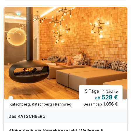
5 x Mittagssnack mit Suppe und Kuchen
inkl. EUR 25,00 Massagegutschein pro Erwachsenen
stimmungsvolle Weihnachtsfeier am 24.12.
inkl Ökostrombetriebene Wellness-Oase auf 1.000 m²
inkl. Badetasche mit Bademantel & Handtücher
inkl. Hinteregger BonusCard mit vielen Vorteilen
Tipp: Adventweg (gegen Gebühr)
5 Tage
| 4 Nächte
528 €
ab
Nur noch bis Oktober
1.056 €
Gesamt ab
Katschberg, Katschberg / Rennweg
Das KATSCHBERG
Aktivurlaub am Katschberg inkl. Wellness &