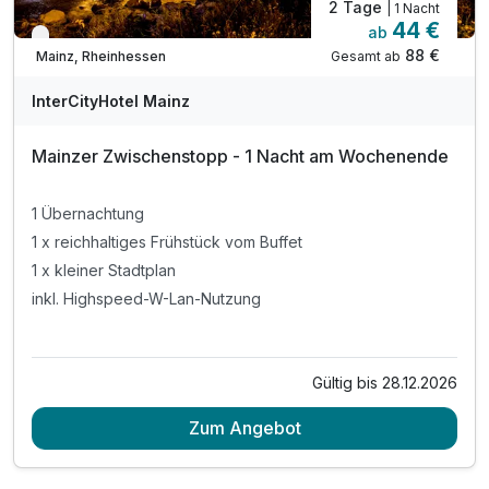
2 Tage
| 1 Nacht
44 €
ab
Verfügbar bis Dezember
88 €
Gesamt ab
Mainz, Rheinhessen
InterCityHotel Mainz
Mainzer Zwischenstopp - 1 Nacht am Wochenende
1 Übernachtung
1 x reichhaltiges Frühstück vom Buffet
1 x kleiner Stadtplan
inkl. Highspeed-W-Lan-Nutzung
Gültig bis 28.12.2026
Zum Angebot