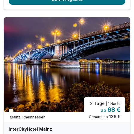
2 Tage
| 1 Nacht
68 €
ab
Teilweise ausgelastet
136 €
Gesamt ab
Mainz, Rheinhessen
InterCityHotel Mainz