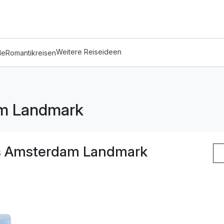
Weitere Reiseideen
de
Romantikreisen
am Landmark
ls Amsterdam Landmark