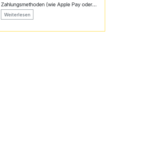
Zahlungsmethoden (wie Apple Pay oder
Google Pay) akzeptiert werden.
Weiterlesen