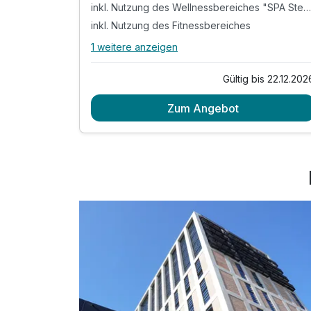
inkl. Nutzung des Wellnessbereiches "SPA Steam"
inkl. Nutzung des Fitnessbereiches
1 weitere anzeigen
Alle Inklusivleistungen
5 enthalten
Gültig bis 22.12.202
2 Übernachtungen
Zum Angebot
2 x reichhaltiges Frühstück
inkl. Nutzung des Wellnessbereiches "SPA
Steam"
inkl. Nutzung des Fitnessbereiches
inkl. WLAN Nutzung im Hotel