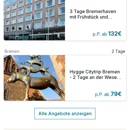
3 Tage Bremerhaven
mit Frühstück und
einem 2-Gang-Menü
im Restaurant am
132€
Theaterplatz
p.P. ab
Bremen
2 Tage
Hygge Citytrip Bremen
- 2 Tage an der Weser
inkl. Bremen-Card/-
Kinder reisen gratis!-
79€
p.P. ab