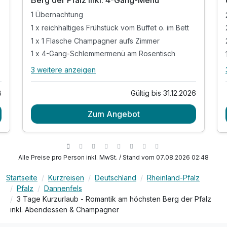
1 Übernachtung
1 x reichhaltiges Frühstück vom Buffet o. im Bett
1 x 1 Flasche Champagner aufs Zimmer
1 x 4-Gang-Schlemmermenü am Rosentisch
3 weitere anzeigen
Alle Inklusivleistungen
7 enthalten
Gültig bis 31.12.2026
8
1 Übernachtung
Zum Angebot
1 x reichhaltiges Frühstück vom Buffet o. im Bett
1 x 1 Flasche Champagner aufs Zimmer
1 x 4-Gang-Schlemmermenü am Rosentisch
inkl. Nutzung der Wellness-Oase
Alle Preise pro Person inkl. MwSt. / Stand vom 07.08.2026 02:48
inkl. Mineralwasser im Hotelzimmer
Startseite
Kurzreisen
Deutschland
Rheinland-Pfalz
inkl. PFALZ-CARD - die Gästekarte der Pfalz
Pfalz
Dannenfels
3 Tage Kurzurlaub - Romantik am höchsten Berg der Pfalz
inkl. Abendessen & Champagner