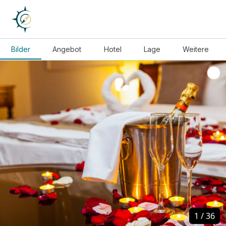
Bilder
Angebot
Hotel
Lage
Weitere
1
1
/
/
36
36