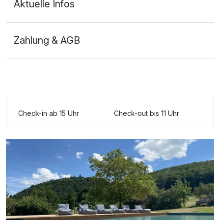
Aktuelle Infos
Zahlung & AGB
Doppelzimmer Komfort
2 Erwachsene und 2 Kinder
Ausstattung
Zusatznächte
Check-in ab 15 Uhr
Check-out bis 11 Uhr
Für 3 Tage
295,00 €
p.P. ab