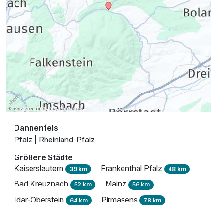
Dannenfels
Pfalz | Rheinland-Pfalz
Größere Städte
Kaiserslautern
Frankenthal Pfalz
39 km
48 km
Bad Kreuznach
Mainz
52 km
56 km
Idar-Oberstein
Pirmasens
64 km
78 km