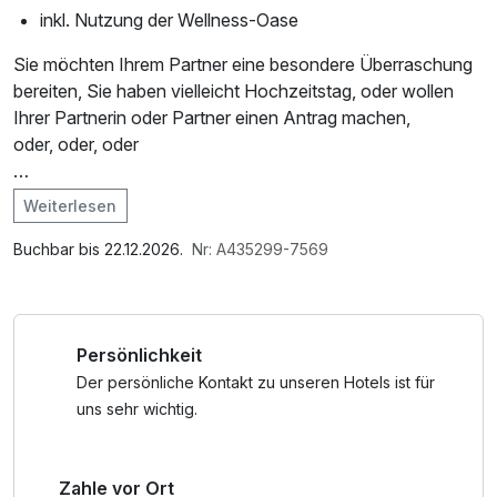
inkl. Nutzung der Wellness-Oase
Sie möchten Ihrem Partner eine besondere Überraschung
bereiten, Sie haben vielleicht Hochzeitstag, oder wollen
Ihrer Partnerin oder Partner einen Antrag machen,
oder, oder, oder
Unser Rosen-Special ist ideal für Jung- und Altverliebte
Weiterlesen
Im Angebot enthalten
Anreise im Laufe des Nachmittags,
1 Flasche Mineralwasser, Saunabenutzung, Saunatuch,
Buchbar bis 22.12.2026.
Nr: A435299-7569
kleiner Sparziergang durch den Donnersberger Wald,
Parkplatz, Nutzung des Fitnessbereichs, Nutzung des
etwas Wellness,
Wellnessbereichs, W-LAN Nutzung / Internetnutzung,
romantisches Dinner zu Zweit am Rosentisch bei
Tageszeitung, Lunchpaket
Persönlichkeit
Kerzenschein,
Champagner auf dem Hotelzimmer,
Der persönliche Kontakt zu unseren Hotels ist für
Frühstück im Bett oder im Restaurant
uns sehr wichtig.
Nutzen Sie außerdem die Pfalzcard für tolle kostenfreie
Zahle vor Ort
Unternehmungen in der Pfalz.