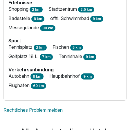
Erlebnisse
Shopping
Stadtzentrum
2 km
2,5 km
Badestelle
öfftl. Schwimmbad
8 km
9 km
Messegelände
80 km
Sport
Tennisplatz
Fischen
2 km
5 km
Golfplatz 18 L.
Tennishalle
7 km
9 km
Verkehrsanbindung
Autobahn
Hauptbahnhof
9 km
9 km
Flughafen
60 km
Rechtliches Problem melden