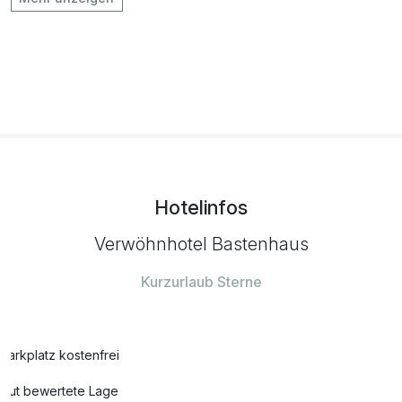
pro Stück
Flaschen Riesling vom Weingut Schwan
25,00 €
pro Stück
frischer Strauß Blumen auf dem Zimmer
30,00 €
pro Stück
Frühstück aufs Zimmer
10,00 €
pro Person
Hotelinfos
Verwöhnhotel Bastenhaus
Ganzkörpermassage
70,00 €
pro Person (45 Minuten)
Kurzurlaub Sterne
Romantisch dekoriertes Zimmer
30,00 €
pro Zimmer
Parkplatz kostenfrei
Gut bewertete Lage