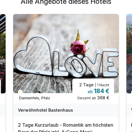
Alle Angebote dieses Hotels
2 Tage
| 1 Nacht
184 €
ab
Teilweise ausgelastet
368 €
Gesamt ab
Dannenfels, Pfalz
Verwöhnhotel Bastenhaus
2 Tage Kurzurlaub - Romantik am höchsten
Berg der Pfalz inkl. 4-Gang-Menü