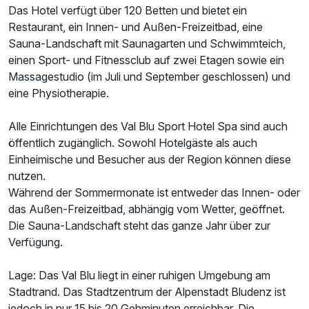
Das Hotel verfügt über 120 Betten und bietet ein
Ausstattung
Restaurant, ein Innen- und Außen-Freizeitbad, eine
Sauna-Landschaft mit Saunagarten und Schwimmteich,
Für 4 Tage
426,00 €
einen Sport- und Fitnessclub auf zwei Etagen sowie ein
p.P. ab
Massagestudio (im Juli und September geschlossen) und
eine Physiotherapie.
Alle Einrichtungen des Val Blu Sport Hotel Spa sind auch
öffentlich zugänglich. Sowohl Hotelgäste als auch
Doppelzimmer Panorama
Einheimische und Besucher aus der Region können diese
2 Erwachsene
nutzen.
Während der Sommermonate ist entweder das Innen- oder
Ausstattung
das Außen-Freizeitbad, abhängig vom Wetter, geöffnet.
Die Sauna-Landschaft steht das ganze Jahr über zur
Verfügung.
Für 4 Tage
366,00 €
p.P. ab
Lage: Das Val Blu liegt in einer ruhigen Umgebung am
Stadtrand. Das Stadtzentrum der Alpenstadt Bludenz ist
jedoch in nur 15 bis 20 Gehminuten erreichbar. Die