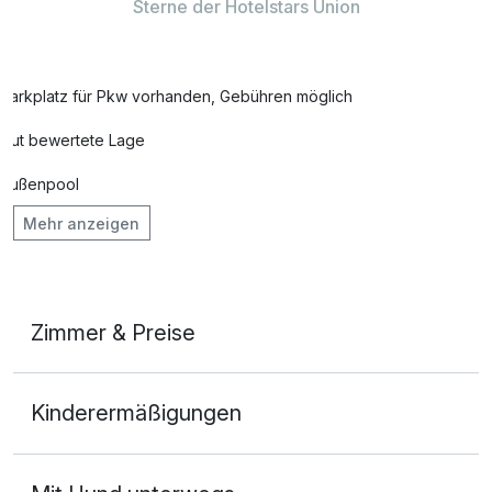
Sterne der Hotelstars Union
Parkplatz für Pkw vorhanden, Gebühren möglich
Gut bewertete Lage
Außenpool
Mehr anzeigen
Vielseitiger Wellnessbereich
Hunde im Hotel nicht erlaubt
Fahrradverleih
Zimmer & Preise
Fitnessgeräte stehen bereit
Doppelzimmer
Kostenloses W-LAN
Kinderermäßigungen
2 Erwachsene
Mit Hotelbar