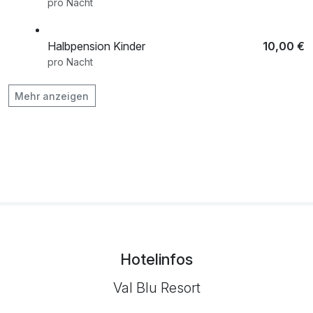
pro Nacht
Halbpension Kinder
10,00 €
pro Nacht
Mehr anzeigen
Halbpension Kinder
20,00 €
pro Nacht
Halbpension Kinder
30,00 €
pro Nacht
Parkhaus/Tiefgarage
9,00 €
pro Tag (1 Tag/e)
Hotelinfos
Val Blu Resort