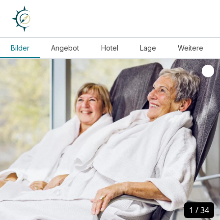
Bilder
Angebot
Hotel
Lage
Weitere
1
1
/
/
34
34