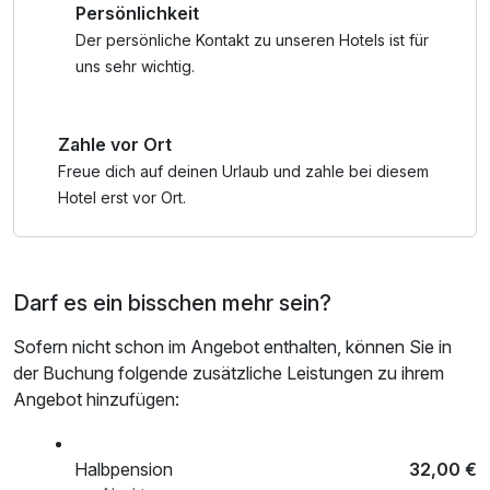
Persönlichkeit
nach check out, Badetasche mit Bademantel und -tücher
Buche jetzt deinen Aufenthalt im Val Blu Resort Bludenz
Der persönliche Kontakt zu unseren Hotels ist für
und genieße Erholung pur in den Alpen!
uns sehr wichtig.
** (Kinder von 6 bis inkl.15 Jahren in Elternbegleitung bis 18
Zahle vor Ort
Uhr erlaubt)
* Inklusivleistungen der Bludenzer Gästecard -
Freue dich auf deinen Urlaub und zahle bei diesem
Familienaktivitäten tlw. inkludiert, tlw. ermäßigt
Hotel erst vor Ort.
Darf es ein bisschen mehr sein?
Sofern nicht schon im Angebot enthalten, können Sie in
der Buchung folgende zusätzliche Leistungen zu ihrem
Angebot hinzufügen:
Halbpension
32,00 €