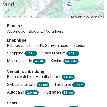
Bludenz
Alpenregion Bludenz | Vorarlberg
Erlebnisse
Fahrradverleih
öfftl. Schwimmbad
Stadion
Shopping
Stadtzentrum
1,4 km
1,4 km
Messegelände
Kasino
46 km
54,6 km
Verkehrsanbindung
Bushaltestelle
Hauptbahnhof
1,4 km
Skibushaltestelle
Taxistand
1,7 km
1,7 km
Autobahn
Flughafen
2,6 km
88 km
Sport