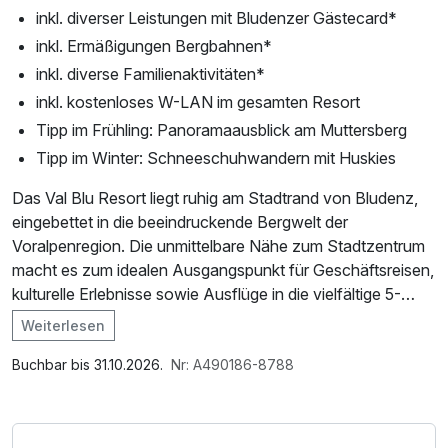
inkl. diverser Leistungen mit Bludenzer Gästecard*
inkl. Ermäßigungen Bergbahnen*
inkl. diverse Familienaktivitäten*
inkl. kostenloses W-LAN im gesamten Resort
Tipp im Frühling: Panoramaausblick am Muttersberg
Tipp im Winter: Schneeschuhwandern mit Huskies
Das Val Blu Resort liegt ruhig am Stadtrand von Bludenz,
eingebettet in die beeindruckende Bergwelt der
Voralpenregion. Die unmittelbare Nähe zum Stadtzentrum
macht es zum idealen Ausgangspunkt für Geschäftsreisen,
kulturelle Erlebnisse sowie Ausflüge in die vielfältige 5-
Täler-Region.
Weiterlesen
Im Angebot enthalten
In unserem Resort erwarten dich ein modernes Hallenbad,
Saunabenutzung, Saunatuch, Leihbademantel, Parkplatz,
Buchbar bis 31.10.2026.
Nr: A490186-8788
ein großzügiger Saunabereich, ein weitläufiges Freibad
Nutzung des Wellnessbereichs, W-LAN Nutzung /
sowie ein öffentlich zugängliches Fitnessstudio – perfekt
Internetnutzung, Coffee to go, kostenfreie Nutzung
für Entspannung und Aktivität in jeder Jahreszeit.
öffentl. Nahverkehr, ganztägige Nutzung Wellnessbereich