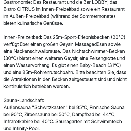
Ausstattung
Gastronomie: Das Restaurant und die Bar LOBBY, das
Bistro CITRUS im Innen-Freizeitbad sowie ein Restaurant
im Außen-Freizeitbad (während der Sommermonate)
Für 4 Tage
426,00 €
p.P. ab
bieten kulinarische Genüsse.
Innen-Freizeitbad: Das 25m-Sport-Erlebnisbecken (30°C)
verfügt über einen großen Geysir, Massagedüsen sowie
eine Nackenschwallbrause. Das Nichtschwimmer-Becken
(30°C) bietet einen weiteren Geysir, eine Felsengrotte und
einen Wasservorhang. Es gibt einen Baby-Beach (31°C)
und eine 85m-Röhrenrutschbahn. Bitte beachten Sie, dass
die Attraktionen in den Becken zeitgesteuert sind und nicht
kontinuierlich betrieben werden.
Sauna-Landschaft:
Außensauna "Schwitzkasten" bei 85°C, Finnische Sauna
bei 90°C, Zirbensauna bei 50°C, Dampfbad bei 44°C,
Infrarotkabine bei 40°C. Saunagarten mit Schwimmteich
und Infinity-Pool.