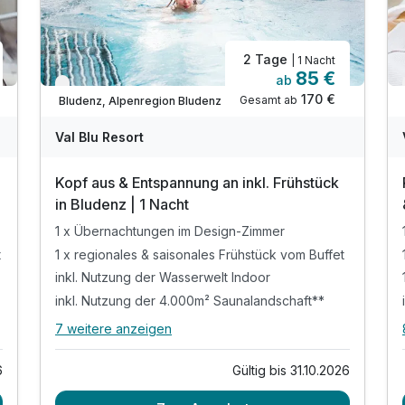
2 Tage
| 1 Nacht
85 €
ab
Nur noch bis Oktober
170 €
Gesamt ab
Bludenz, Alpenregion Bludenz
Val Blu Resort
Kopf aus & Entspannung an inkl. Frühstück
in Bludenz | 1 Nacht
1 x Übernachtungen im Design-Zimmer
t
1 x regionales & saisonales Frühstück vom Buffet
inkl. Nutzung der Wasserwelt Indoor
inkl. Nutzung der 4.000m² Saunalandschaft**
7 weitere anzeigen
Alle Inklusivleistungen
11 enthalten
6
Gültig bis 31.10.2026
1 x Übernachtungen im Design-Zimmer