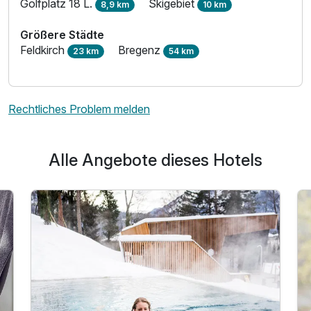
Golfplatz 18 L.
Skigebiet
8,9 km
10 km
Größere Städte
Feldkirch
Bregenz
23 km
54 km
Rechtliches Problem melden
Alle Angebote dieses Hotels