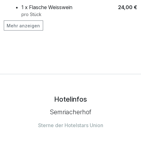
1 x Flasche Weisswein
24,00 €
pro Stück
Mehr anzeigen
Frühstück aufs Zimmer pro Person
10,00 €
pro Person
Klangschalenmassage (50 Min.) pro
50,00 €
Person
pro Person (50 Minuten)
Obstkorb pro Zimmer
8,00 €
pro Zimmer
Hotelinfos
Picknick-Korb pro Person
10,00 €
pro Person (0 )
Semriacherhof
Sterne der Hotelstars Union
Rowein-Verkostung pro Person
30,00 €
pro Person