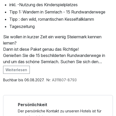
inkl. -Nutzung des Kinderspielplatzes
Tipp 1: Wandern in Semriach - 15 Rundwanderwege
Tipp : den wild, romantischen Kesselfallklamm
Tageszeitung
Sie wollen in kurzer Zeit ein wenig Steiermark kennen
lernen?
Dann ist diese Paket genau das Richtige!
Genießen Sie die 15 beschilderten Rundwanderwege in
und um das schöne Semriach. Suchen Sie sich den
schönsten Platz aus, um Ihre Jause zu genießen. Danach
Weiterlesen
wartet eine kühle Erfrischung an unserer Bar. Mit der
Genusscard haben Sie zusätzlich zu 250 Ausflugszielen
Buchbar bis 06.08.2027.
Nr: A311807-8793
freien Zutritt.
*Mit der GenussCard haben Sie über 250 Ausflugsziele
Persönlichkeit
oder Verkostungen & Führungen kostenfrei oder ermäßigt.
Der perfekte Mehrwert für Ihren Urlaub. Mit der
Der persönliche Kontakt zu unseren Hotels ist für