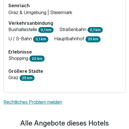
Semriach
Graz & Umgebung | Steiermark
Verkehrsanbindung
Bushaltestelle
Straßenbahn
0,1 km
0,1 km
U / S-Bahn
Hauptbahnhof
0,1 km
25 km
Erlebnisse
Shopping
20 km
Größere Städte
Graz
25 km
Rechtliches Problem melden
Alle Angebote dieses Hotels