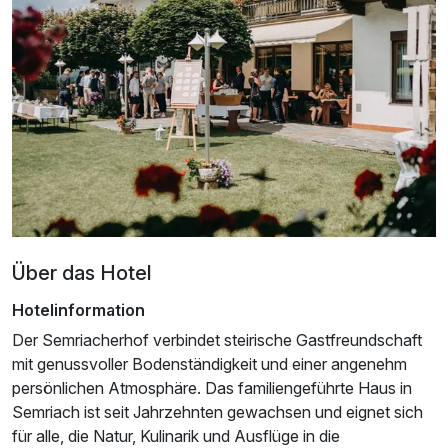
Ausstattung
Zusatznächte
Für 3 Tage
151,72 €
p.P. ab
Über das Hotel
Hotelinformation
Der Semriacherhof verbindet steirische Gastfreundschaft
mit genussvoller Bodenständigkeit und einer angenehm
Einzelzimmer
persönlichen Atmosphäre. Das familiengeführte Haus in
1 Erwachsenen und 1 Kind
Semriach ist seit Jahrzehnten gewachsen und eignet sich
für alle, die Natur, Kulinarik und Ausflüge in die