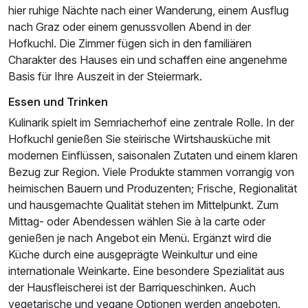
hier ruhige Nächte nach einer Wanderung, einem Ausflug
nach Graz oder einem genussvollen Abend in der
Hofkuchl. Die Zimmer fügen sich in den familiären
Charakter des Hauses ein und schaffen eine angenehme
Basis für Ihre Auszeit in der Steiermark.
Essen und Trinken
Ausstattung
Kulinarik spielt im Semriacherhof eine zentrale Rolle. In der
Hofkuchl genießen Sie steirische Wirtshausküche mit
Zusatznächte
modernen Einflüssen, saisonalen Zutaten und einem klaren
Bezug zur Region. Viele Produkte stammen vorrangig von
heimischen Bauern und Produzenten; Frische, Regionalität
Für 3 Tage
142,80 €
p.P. ab
und hausgemachte Qualität stehen im Mittelpunkt. Zum
Mittag- oder Abendessen wählen Sie à la carte oder
genießen je nach Angebot ein Menü. Ergänzt wird die
Küche durch eine ausgeprägte Weinkultur und eine
internationale Weinkarte. Eine besondere Spezialität aus
der Hausfleischerei ist der Barriqueschinken. Auch
vegetarische und vegane Optionen werden angeboten.