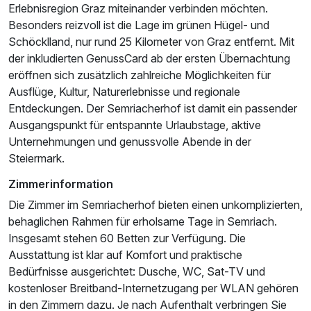
Erlebnisregion Graz miteinander verbinden möchten.
Ausstattung
Besonders reizvoll ist die Lage im grünen Hügel- und
Schöcklland, nur rund 25 Kilometer von Graz entfernt. Mit
Zusatznächte
der inkludierten GenussCard ab der ersten Übernachtung
eröffnen sich zusätzlich zahlreiche Möglichkeiten für
Für 3 Tage
160,65 €
Ausflüge, Kultur, Naturerlebnisse und regionale
p.P. ab
Entdeckungen. Der Semriacherhof ist damit ein passender
Ausgangspunkt für entspannte Urlaubstage, aktive
Unternehmungen und genussvolle Abende in der
Steiermark.
Vierbettzimmer
Zimmerinformation
4 Erwachsene und 1 Kind
Die Zimmer im Semriacherhof bieten einen unkomplizierten,
behaglichen Rahmen für erholsame Tage in Semriach.
Insgesamt stehen 60 Betten zur Verfügung. Die
Ausstattung ist klar auf Komfort und praktische
Bedürfnisse ausgerichtet: Dusche, WC, Sat-TV und
kostenloser Breitband-Internetzugang per WLAN gehören
in den Zimmern dazu. Je nach Aufenthalt verbringen Sie