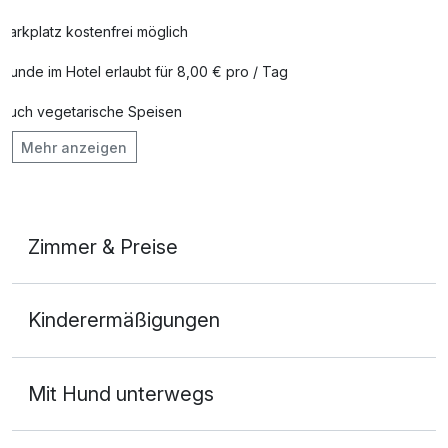
Parkplatz kostenfrei möglich
Weinverkostung pro Person
30,00 €
pro Person
Hunde im Hotel erlaubt für 8,00 € pro / Tag
Auch vegetarische Speisen
Weißwein- Verkostung pro Person
30,00 €
pro Person
Mehr anzeigen
Kostenloses W-LAN
Zimmer & Preise
Doppelzimmer
Kinderermäßigungen
2 Erwachsene und 1 Kind
Ausstattung
Mit Hund unterwegs
Zusatznächte