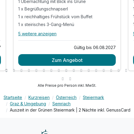
1 Übernachtung mit Blick ins Grüne
1 x Begrüßungschnapserl
1 x reichhaltiges Frühstück vom Buffet
1 x steirisches 3-Gang-Menü
5 weitere anzeigen
Alle Inklusivleistungen
9 enthalten
7
Gültig bis 06.08.2027
1 Übernachtung mit Blick ins Grüne
Zum Angebot
1 x Begrüßungschnapserl
1 x reichhaltiges Frühstück vom Buffet
1 x steirisches 3-Gang-Menü
1 x Jause für die Wanderung pro Aufenthalt
Alle Preise pro Person inkl. MwSt.
inkl. GenussCard - der Mehrwert für Ihren
Urlaub!*
Startseite
Kurzreisen
Österreich
Steiermark
Graz & Umgebung
Semriach
inkl. Nutzung des Kinderspielplatzes
Auszeit in der Grünen Steiermark | 2 Nächte inkl. GenussCard
Tipp: Wandern in Semriach - 15
Rundwanderwege
Tageszeitung