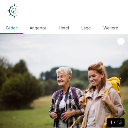
Bilder
Angebot
Hotel
Lage
Weitere
1
1
/
/
13
13