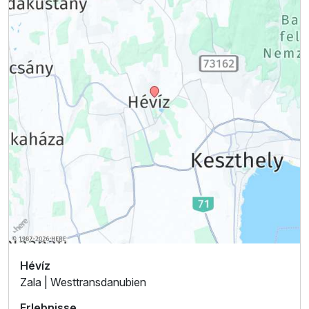
Hévíz
Zala | Westtransdanubien
Erlebnisse