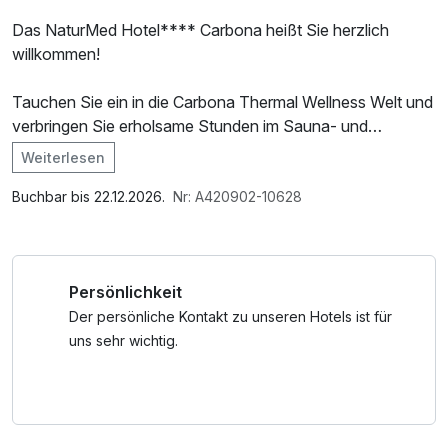
Das NaturMed Hotel**** Carbona heißt Sie herzlich
willkommen!
Tauchen Sie ein in die Carbona Thermal Wellness Welt und
verbringen Sie erholsame Stunden im Sauna- und
Thermenbereich.
Weiterlesen
Im Angebot enthalten
Tipp:
1 x Welcome Drink, Saunabenutzung, Saunatuch,
Buchbar bis 22.12.2026.
Nr: A420902-10628
Der Heilsee in Hévíz bietet mit 25 °C Wassertemperatur im
Leihbademantel, Nutzung des Fitnessbereichs, Nutzung
Winter und 35 °C Wassertemperatur im Somme ein
des Wellnessbereichs, W-LAN Nutzung / Internetnutzung,
ganzjähriges Badeerlebnis. Die Quellen entspringen direkt
Nutzung Öffentliches Internetterminal
Persönlichkeit
im See und bilden eine etwas zwei Meter dicke
Dampfschicht. Ähnlich wie beim Toten Meer hat der
Der persönliche Kontakt zu unseren Hotels ist für
mineralstoffreiche Schlamm am Grund des Sees eine
uns sehr wichtig.
entzündungshemmende Wirkung. Um den See erstreckt
sich außerdem ein Naturschutzgebiet mit geschützten
Platanen und Sumpfzypressen.