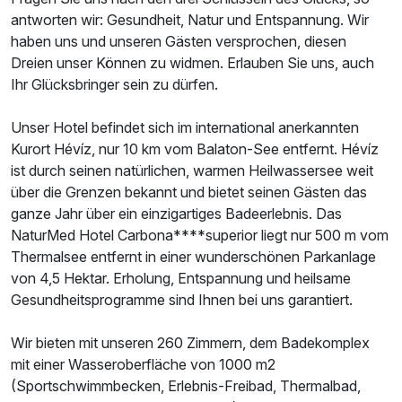
Ausstattung
antworten wir: Gesundheit, Natur und Entspannung. Wir
haben uns und unseren Gästen versprochen, diesen
Für 3 Tage
233,00 €
p.P. ab
Dreien unser Können zu widmen. Erlauben Sie uns, auch
Ihr Glücksbringer sein zu dürfen.
Unser Hotel befindet sich im international anerkannten
Kurort Hévíz, nur 10 km vom Balaton-See entfernt. Hévíz
Einzelzimmer Deluxe
ist durch seinen natürlichen, warmen Heilwassersee weit
über die Grenzen bekannt und bietet seinen Gästen das
1 Erwachsenen
ganze Jahr über ein einzigartiges Badeerlebnis. Das
NaturMed Hotel Carbona****superior liegt nur 500 m vom
Thermalsee entfernt in einer wunderschönen Parkanlage
von 4,5 Hektar. Erholung, Entspannung und heilsame
Gesundheitsprogramme sind Ihnen bei uns garantiert.
Wir bieten mit unseren 260 Zimmern, dem Badekomplex
mit einer Wasseroberfläche von 1000 m2
(Sportschwimmbecken, Erlebnis-Freibad, Thermalbad,