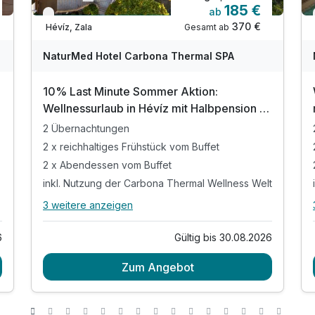
185 €
ab
Nur noch bis August
370 €
Gesamt ab
Hévíz, Zala
NaturMed Hotel Carbona Thermal SPA
10% Last Minute Sommer Aktion:
Wellnessurlaub in Hévíz mit Halbpension |
3 Tage
2 Übernachtungen
2 x reichhaltiges Frühstück vom Buffet
2 x Abendessen vom Buffet
inkl. Nutzung der Carbona Thermal Wellness Welt
3 weitere anzeigen
Alle Inklusivleistungen
7 enthalten
6
Gültig bis 30.08.2026
2 Übernachtungen
Zum Angebot
2 x reichhaltiges Frühstück vom Buffet
2 x Abendessen vom Buffet
inkl. Nutzung der Carbona Thermal Wellness Welt