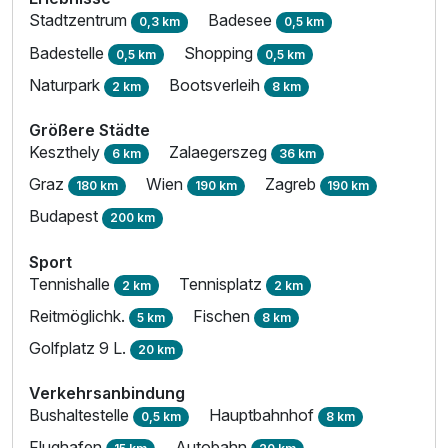
Stadtzentrum
Badesee
0,3 km
0,5 km
Badestelle
Shopping
0,5 km
0,5 km
Naturpark
Bootsverleih
2 km
8 km
Größere Städte
Keszthely
Zalaegerszeg
6 km
36 km
Graz
Wien
Zagreb
180 km
190 km
190 km
Budapest
200 km
Sport
Tennishalle
Tennisplatz
2 km
2 km
Reitmöglichk.
Fischen
5 km
8 km
Golfplatz 9 L.
20 km
Verkehrsanbindung
Bushaltestelle
Hauptbahnhof
0,5 km
8 km
Flughafen
Autobahn