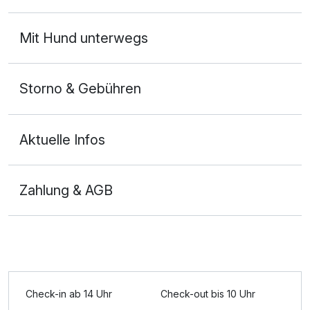
Kostenloses W-LAN
Mit Hund unterwegs
Zimmerservice verfügbar
Mit Hotelbar
Storno & Gebühren
Aktuelle Infos
Zahlung & AGB
Ausstattung
Für 3 Tage
215,00 €
p.P. ab
Check-in ab 14 Uhr
Check-out bis 10 Uhr