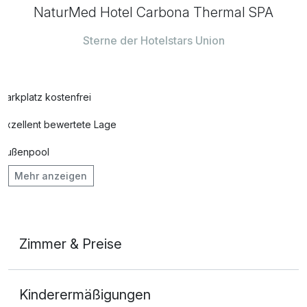
NaturMed Hotel Carbona Thermal SPA
Sterne der Hotelstars Union
Parkplatz kostenfrei
Exzellent bewertete Lage
Außenpool
Mehr anzeigen
Vielseitiger Wellnessbereich
Hunde im Hotel erlaubt für 22,00 € pro Stück / Nacht
Auch vegetarische Speisen
Zimmer & Preise
Fahrradverleih
Doppelzimmer Standard Plus
Fitnessgeräte stehen bereit
Kinderermäßigungen
2 Erwachsene und 1 Kind