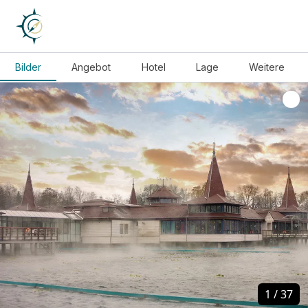
Bilder
Angebot
Hotel
Lage
Weitere
1
1
/
/
37
37