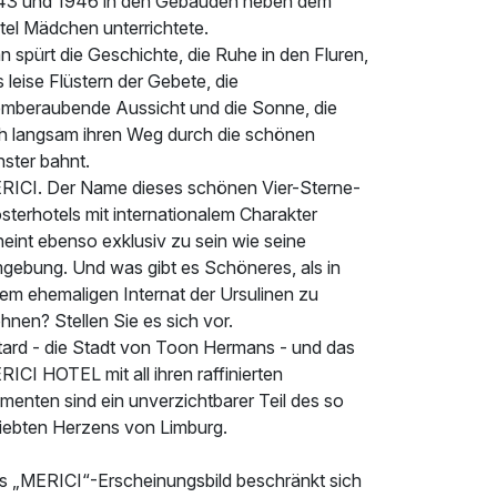
43 und 1946 in den Gebäuden neben dem
tel Mädchen unterrichtete.
 spürt die Geschichte, die Ruhe in den Fluren,
 leise Flüstern der Gebete, die
emberaubende Aussicht und die Sonne, die
ch langsam ihren Weg durch die schönen
nster bahnt.
RICI. Der Name dieses schönen Vier-Sterne-
sterhotels mit internationalem Charakter
eint ebenso exklusiv zu sein wie seine
gebung. Und was gibt es Schöneres, als in
nem ehemaligen Internat der Ursulinen zu
nen? Stellen Sie es sich vor.
ttard - die Stadt von Toon Hermans - und das
ICI HOTEL mit all ihren raffinierten
menten sind ein unverzichtbarer Teil des so
liebten Herzens von Limburg.
s „MERICI“-Erscheinungsbild beschränkt sich