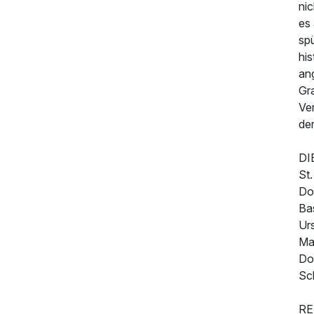
nic
es
sp
hi
an
Gr
Ve
der
DI
St.
Do
Bas
Urs
Ma
Do
Sc
RE