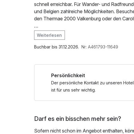
schnell erreichbar. Für Wander- und Radfreun
und Belgien zahlreiche Möglichkeiten. Besuch
den Thermae 2000 Valkenburg oder den Caro
Genießen Sie einen Spaziergang durch die mal
Weiterlesen
bewundern Sie die gut erhaltenen mittelalterli
Sittard. Der lebhafte Marktplatz lädt zum Ver
Buchbar bis 31.12.2026.
Nr: A461793-11649
Restaurants, die regionale Köstlichkeiten anbie
Tauchen Sie im Museum Het Domein in die Kuns
Persönlichkeit
faszinierenden Ausstellungen und historische
Herzen von Sittard, das sich perfekt für Spazi
Der persönliche Kontakt zu unseren Hotel
ist für uns sehr wichtig.
Erkunden Sie die charmanten Boutiquen und Ges
Kunsthandwerk und Souvenirs bieten. Entdecken
Atmosphäre dieser historischen Stadt verzaub
Darf es ein bisschen mehr sein?
Sofern nicht schon im Angebot enthalten, kön