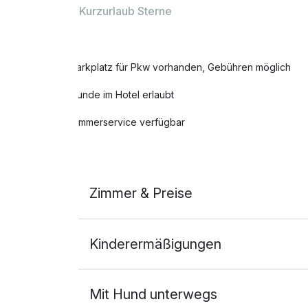
Kurzurlaub Sterne
Parkplatz für Pkw vorhanden, Gebühren möglich
Hunde im Hotel erlaubt
Zimmerservice verfügbar
Zimmer & Preise
Doppelzimmer Komfort
Kinderermäßigungen
2 Erwachsene
Mit Hund unterwegs