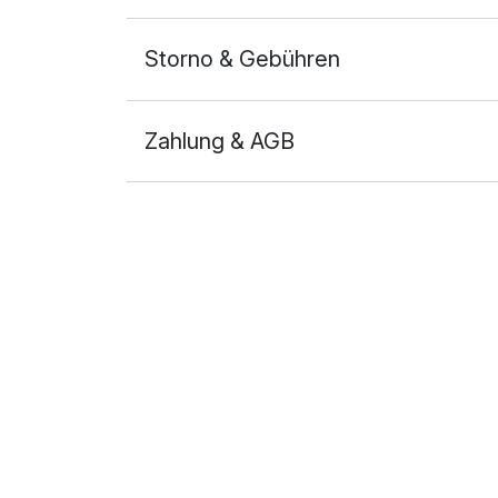
Storno & Gebühren
Zahlung & AGB
Ausstattung
Für 3 Tage
Doppelzimmer Superior
2 Erwachsene