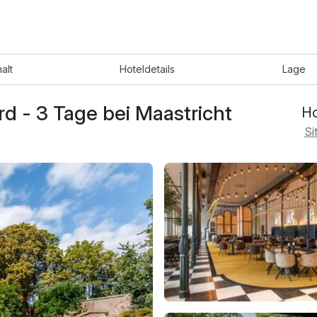
halt
Hotel
details
Lage
ard - 3 Tage bei Maastricht
Ho
Si