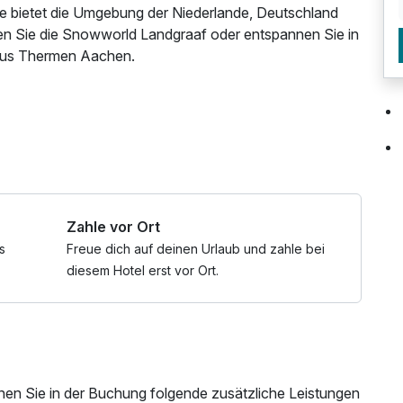
de bietet die Umgebung der Niederlande, Deutschland
en Sie die Snowworld Landgraaf oder entspannen Sie in
lus Thermen Aachen.
erischen Gassen der historischen Altstadt und
chen Gebäude, darunter die imposante Basilika von
weilen ein, umgeben von gemütlichen Cafés und
ten.
t- und Kulturgeschichte der Region ein, mit
Zahle vor Ort
n Artefakten. Entspannen Sie im Stadtpark, dem grünen
ergänge und Picknicks eignet.
s
Freue dich auf deinen Urlaub und zahle bei
diesem Hotel erst vor Ort.
chäfte in der Innenstadt, die eine Vielzahl von Mode,
 Sie Sittard und lassen Sie sich von der einzigartigen
ern!
nen Sie in der Buchung folgende zusätzliche Leistungen