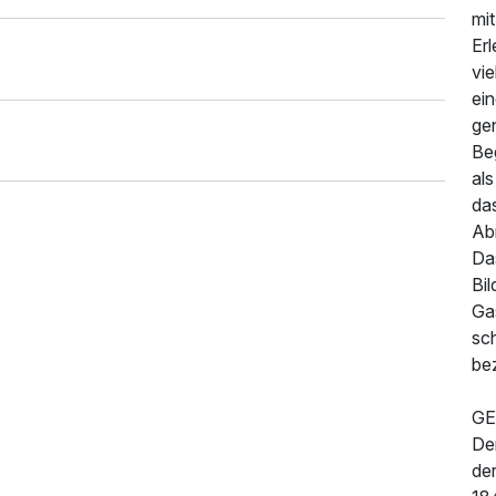
mi
Er
vie
ei
ge
Be
al
da
Ab
Da
Bil
155,00 €
p.P. ab
Gas
sc
be
GE
De
de