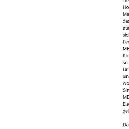
18
Ho
Man
das
at
si
Fe
ME
Klo
sch
Um
ei
woh
Si
MER
168,50 €
p.P. ab
Ele
ge
Da