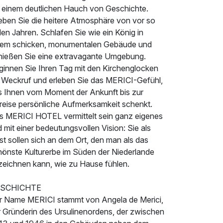
t einem deutlichen Hauch von Geschichte.
leben Sie die heitere Atmosphäre von vor so
len Jahren. Schlafen Sie wie ein König in
nem schicken, monumentalen Gebäude und
nießen Sie eine extravagante Umgebung.
ginnen Sie Ihren Tag mit den Kirchenglocken
s Weckruf und erleben Sie das MERICI-Gefühl,
s Ihnen vom Moment der Ankunft bis zur
reise persönliche Aufmerksamkeit schenkt.
s MERICI HOTEL vermittelt sein ganz eigenes
d mit einer bedeutungsvollen Vision: Sie als
t sollen sich an dem Ort, den man als das
hönste Kulturerbe im Süden der Niederlande
zeichnen kann, wie zu Hause fühlen.
SCHICHTE
r Name MERICI stammt von Angela de Merici,
r Gründerin des Ursulinenordens, der zwischen