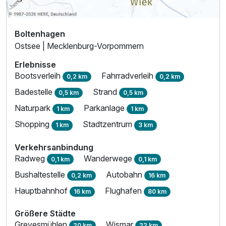
Boltenhagen
Ostsee | Mecklenburg-Vorpommern
Erlebnisse
Bootsverleih
Fahrradverleih
0,2 km
0,2 km
Badestelle
Strand
0,5 km
0,5 km
Naturpark
Parkanlage
1 km
1 km
Shopping
Stadtzentrum
1 km
3 km
Verkehrsanbindung
Radweg
Wanderwege
0,1 km
0,1 km
Bushaltestelle
Autobahn
0,2 km
16 km
Hauptbahnhof
Flughafen
16 km
80 km
Größere Städte
Grevesmühlen
Wismar
20 km
22 km