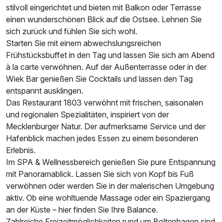
stilvoll eingerichtet und bieten mit Balkon oder Terrasse
einen wunderschönen Blick auf die Ostsee. Lehnen Sie
sich zurück und fühlen Sie sich wohl.
Starten Sie mit einem abwechslungsreichen
Frühstücksbuffet in den Tag und lassen Sie sich am Abend
Ausstattung
à la carte verwöhnen. Auf der Außenterrasse oder in der
Wiek Bar genießen Sie Cocktails und lassen den Tag
entspannt ausklingen.
Zusatznächte
Das Restaurant 1803 verwöhnt mit frischen, saisonalen
und regionalen Spezialitäten, inspiriert von der
Für 6 Tage
1.007,00 €
p.P. ab
Mecklenburger Natur. Der aufmerksame Service und der
Hafenblick machen jedes Essen zu einem besonderen
Erlebnis.
Im SPA & Wellnessbereich genießen Sie pure Entspannung
mit Panoramablick. Lassen Sie sich von Kopf bis Fuß
verwöhnen oder werden Sie in der malerischen Umgebung
aktiv. Ob eine wohltuende Massage oder ein Spaziergang
an der Küste – hier finden Sie Ihre Balance.
Zahlreiche Freizeitmöglichkeiten rund um Boltenhagen sind