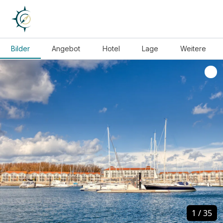
Bilder
Angebot
Hotel
Lage
Weitere
1
1
/
/
35
35