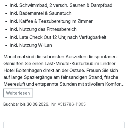
inkl. Schwimmbad, 2 versch. Saunen & Dampfbad
inkl. Bademantel & Saunatuch
inkl. Kaffee & Teezubereitung im Zimmer
inkl. Nutzung des Fitnessbereich
inkl. Late Check Out 12 Uhr, nach Verfügbarkeit
inkl. Nutzung W-Lan
Manchmal sind die schönsten Auszeiten die spontanen:
Genießen Sie einen Last-Minute-Kurzurlaub im Lindner
Hotel Boltenhagen direkt an der Ostsee. Freuen Sie sich
auf lange Spaziergänge am feinsandigen Strand, frische
Meeresluft und entspannte Stunden mit stilvollem Komfort.
Lassen Sie den Alltag hinter sich und erleben Sie
Weiterlesen
erholsame Tage in einzigartiger Strandlage – jetzt mit 15 %
Im Angebot enthalten
Rabatt.
Leihbademantel, Nutzung des Fitnessbereichs, Nutzung
Buchbar bis 30.08.2026.
Nr: A513786-11305
des Wellnessbereichs, W-LAN Nutzung / Internetnutzung,
kostenfreier Kaffee/Tee im Zimmer