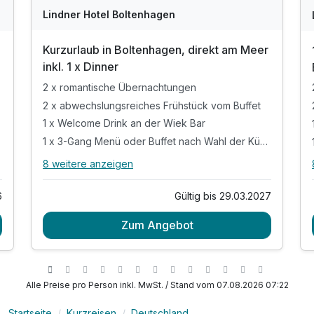
Lindner Hotel Boltenhagen
Kurzurlaub in Boltenhagen, direkt am Meer
inkl. 1 x Dinner
2 x romantische Übernachtungen
2 x abwechslungsreiches Frühstück vom Buffet
1 x Welcome Drink an der Wiek Bar
1 x 3-Gang Menü oder Buffet nach Wahl der Küche
8 weitere anzeigen
Alle Inklusivleistungen
12 enthalten
Gültig bis 29.03.2027
6
2 x romantische Übernachtungen
Zum Angebot
2 x abwechslungsreiches Frühstück vom Buffet
1 x Welcome Drink an der Wiek Bar
1 x 3-Gang Menü oder Buffet nach Wahl der
Küche
Alle Preise pro Person inkl. MwSt. / Stand vom 07.08.2026 07:22
inkl. Eintritt in den Spa & Wellnessbereich
mit traumhaftem Blick über die Ostsee &
Startseite
Kurzreisen
Deutschland