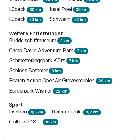
Lübeck
Insel Poel
30 km
36 km
Lübeck
Schwerin
50 km
52 km
Weitere Entfernungen
Buddelschiffmuseum
3 km
Camp David Adventure Park
3 km
Schmetterlingspark Klütz
7 km
Schloss Bothmer
9 km
Piraten Action OpenAir Grevesmühlen
20 km
Bürgerpark Wismar
22 km
Sport
Fischen
Reitmöglichk.
0,5 km
3,2 km
Golfplatz 18 L.
10 km