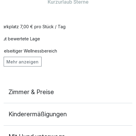
Kurzurlaub Sterne
Parkplatz 7,00 € pro Stück / Tag
Gut bewertete Lage
Vielseitiger Wellnessbereich
Mehr anzeigen
Hunde im Hotel erlaubt für 25,00 € pro Stück / Tag
Auch vegetarische Speisen
Fahrradverleih
Zimmer & Preise
Fitnessgeräte stehen bereit
Doppelzimmer Meerblick
Kostenloses W-LAN
Kinderermäßigungen
2 Erwachsene
Zimmerservice verfügbar
Mit Hotelbar