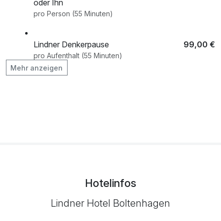
oder Ihn
pro Person (55 Minuten)
Lindner Denkerpause
99,00 €
pro Aufenthalt (55 Minuten)
Mehr anzeigen
Otto Lindner Gentlemen Treatment
99,00 €
pro Person (55 Minuten)
zusätzliches Abendessen
38,00 €
pro Person
Hotelinfos
Lindner Hotel Boltenhagen