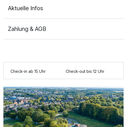
Aktuelle Infos
Zahlung & AGB
Ausstattung
Zusatznächte
Check-in ab 15 Uhr
Check-out bis 12 Uhr
Für 7 Tage
248,50 €
p.P. ab
Doppelzimmer zur Einzelnutzung