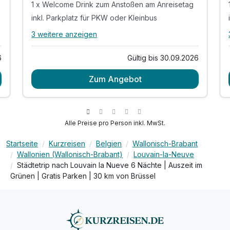
1 x Welcome Drink zum Anstoßen am Anreisetag
inkl. Parkplatz für PKW oder Kleinbus
3 weitere anzeigen
Alle Inklusivleistungen
7 enthalten
6
Gültig bis 30.09.2026
2 Übernachtungen
Zum Angebot
2 x reichhaltiges Frühstück vom Buffet
1 x Welcome Drink zum Anstoßen am Anreisetag
inkl. Parkplatz für PKW oder Kleinbus
inkl. Nutzung des Fitness- und Saunabereiches
Alle Preise pro Person inkl. MwSt.
inkl. W-LAN Nutzung im Hotel & Zimmer
Startseite
Kurzreisen
Belgien
Wallonisch-Brabant
inkl. Stadtplan und Informationsmaterial
Wallonien (Wallonisch-Brabant)
Louvain-la-Neuve
Städtetrip nach Louvain la Nueve 6 Nächte | Auszeit im
Grünen | Gratis Parken | 30 km von Brüssel