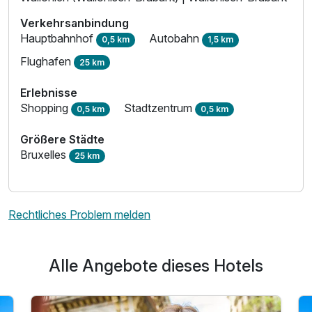
Verkehrsanbindung
Hauptbahnhof
Autobahn
0,5 km
1,5 km
Flughafen
25 km
Erlebnisse
Shopping
Stadtzentrum
0,5 km
0,5 km
Größere Städte
Bruxelles
25 km
Rechtliches Problem melden
Alle Angebote dieses Hotels