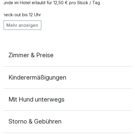
Hunde im Hotel erlaubt für 12,50 € pro Stück / Tag
Check-out bis 12 Uhr
Mehr anzeigen
Fitnessgeräte stehen bereit
Kostenloses W-LAN
Mit Hotelbar
Zimmer & Preise
Doppelzimmer
Kinderermäßigungen
2 Erwachsene und 1 Kind
Mit Hund unterwegs
Storno & Gebühren