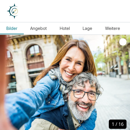
Bilder
Angebot
Hotel
Lage
Weitere
1
1
/
/
16
16