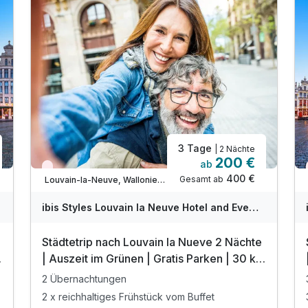
3 Tage
| 2 Nächte
200 €
ab
Aktuell ausgebucht
400 €
Gesamt ab
Louvain-la-Neuve, Wallonien (Wallonisch-Brabant)
ibis Styles Louvain la Neuve Hotel and Events
Städtetrip nach Louvain la Nueve 2 Nächte
m
| Auszeit im Grünen | Gratis Parken | 30 km
von Brüssel
2 Übernachtungen
2 x reichhaltiges Frühstück vom Buffet