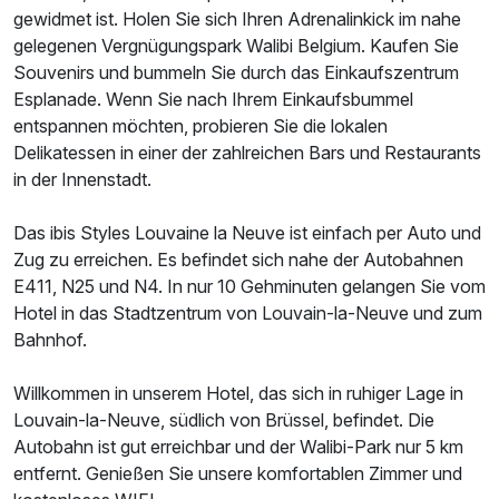
Zusatznächte
gewidmet ist. Holen Sie sich Ihren Adrenalinkick im nahe
gelegenen Vergnügungspark Walibi Belgium. Kaufen Sie
Für 7 Tage
484,00 €
Souvenirs und bummeln Sie durch das Einkaufszentrum
p.P. ab
Esplanade. Wenn Sie nach Ihrem Einkaufsbummel
entspannen möchten, probieren Sie die lokalen
Delikatessen in einer der zahlreichen Bars und Restaurants
in der Innenstadt.
Das ibis Styles Louvaine la Neuve ist einfach per Auto und
Zug zu erreichen. Es befindet sich nahe der Autobahnen
E411, N25 und N4. In nur 10 Gehminuten gelangen Sie vom
Hotel in das Stadtzentrum von Louvain-la-Neuve und zum
Bahnhof.
Willkommen in unserem Hotel, das sich in ruhiger Lage in
Louvain-la-Neuve, südlich von Brüssel, befindet. Die
Autobahn ist gut erreichbar und der Walibi-Park nur 5 km
entfernt. Genießen Sie unsere komfortablen Zimmer und