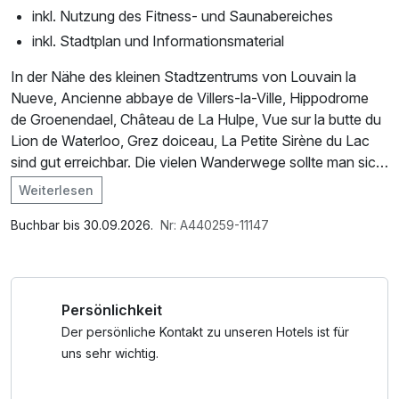
inkl. Nutzung des Fitness- und Saunabereiches
inkl. Stadtplan und Informationsmaterial
In der Nähe des kleinen Stadtzentrums von Louvain la
Nueve, Ancienne abbaye de Villers-la-Ville, Hippodrome
de Groenendael, Château de La Hulpe, Vue sur la butte du
Lion de Waterloo, Grez doiceau, La Petite Sirène du Lac
sind gut erreichbar. Die vielen Wanderwege sollte man sich
unbedingt anschauen.
Weiterlesen
Im Angebot enthalten
Bitte beachten Sie, dass eine örtliche
Saunabenutzung, W-LAN Nutzung / Internetnutzung, Late
Buchbar bis 30.09.2026.
Nr: A440259-11147
Übernachtungssteuer / City Tax von 1,15€ pro Person und
Check Out
Nacht anfällt und vor Ort im Hotel zu begleichen ist.
Persönlichkeit
Kinder bis 15 Jahren sind inklusive und kostenfrei.
Der persönliche Kontakt zu unseren Hotels ist für
uns sehr wichtig.