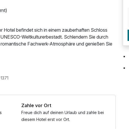
rnt)
r Hotel befindet sich in einem zauberhaften Schloss
r UNESCO-Weltkulturerbestadt. Schlendern Sie durch
die romantische Fachwerk-Atmosphäre und genießen Sie
rühstück, das Sie wohlig stärkt, bevor Sie die
 Anreise erwartet Sie im Zimmer eine Flasche erlesener
äck, das mit buttriger Saftigkeit und zarter Salznote
aunatuch, Leihbademantel, W-LAN Nutzung /
-1371
immer, kostenfreie Nutzung öffentl. Nahverkehr
 Luft lädt unsere wärmende Saunalandschaft zum
Zahle vor Ort
nnen Sie auf Wunsch in unserer gemütlichen
hem Ambiente genießen – oder ganz entspannt an der
s
Freue dich auf deinen Urlaub und zahle bei
nterlichen Cocktail ausklingen lassen.
diesem Hotel erst vor Ort.