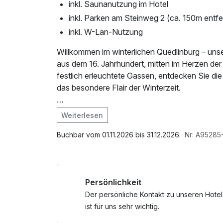
inkl. Saunanutzung im Hotel
inkl. Parken am Steinweg 2 (ca. 150m entfe
inkl. W-Lan-Nutzung
Willkommen im winterlichen Quedlinburg – unse
aus dem 16. Jahrhundert, mitten im Herzen de
festlich erleuchtete Gassen, entdecken Sie 
das besondere Flair der Winterzeit.
Beginnen Sie den Tag mit einem reichhaltigen F
Weiterlesen
winterliche Harzlandschaft erkunden. Bei Ihrer
Im Angebot enthalten
Rotwein – perfekt begleitet von feinem Käsegeb
1 Flasche Mineralwasser, Saunabenutzung, S
Buchbar vom 01.11.2026 bis 31.12.2026.
Nr: A95285
den Gaumen verwöhnt.
Internetnutzung, kostenfreier Kaffee/Tee im Z
Nach einem Spaziergang durch die frostklare
Persönlichkeit
Entspannen und Abschalten ein. Den Abend kö
Schlossküche bei Kerzenschein und historisc
Der persönliche Kontakt zu unseren Hotel
Hotelbar mit einem Glas Rotwein oder einem wi
ist für uns sehr wichtig.