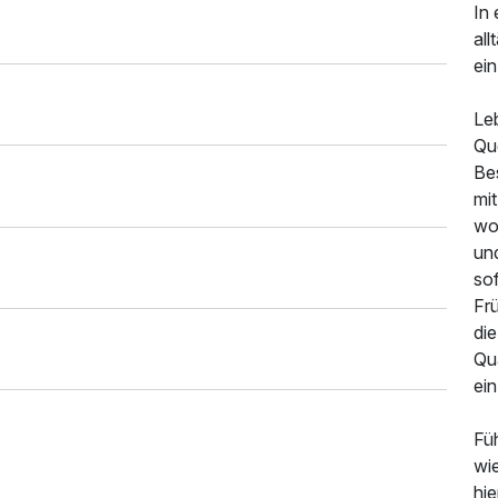
In 
all
ein
Le
Qu
Be
mi
wo
un
so
Fr
di
Qua
ein
Füh
wie
hi