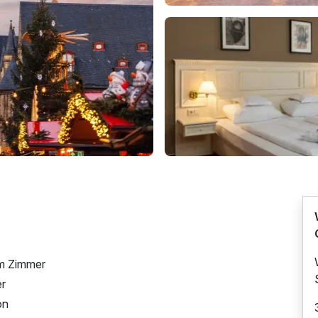
em Zimmer
er
on