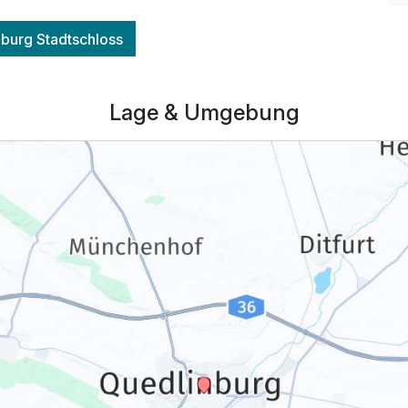
burg Stadtschloss
Lage & Umgebung
197,00 €
p.P. ab