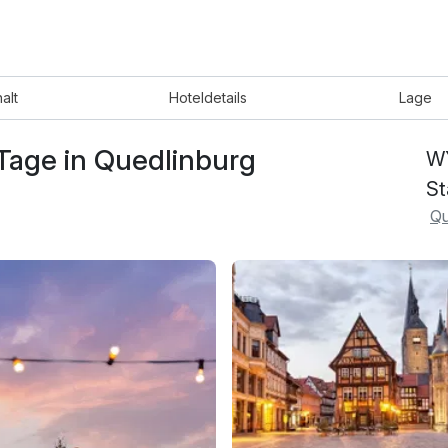
halt
Hotel
details
Lage
 Tage in Quedlinburg
W
St
Qu