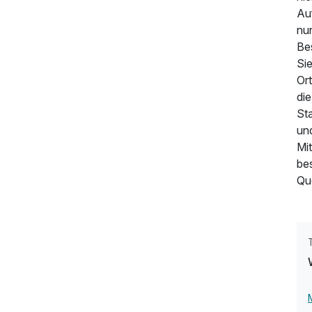
Au
nur
Be
Si
172,00 €
p.P. ab
Or
di
St
un
Mi
be
Qu