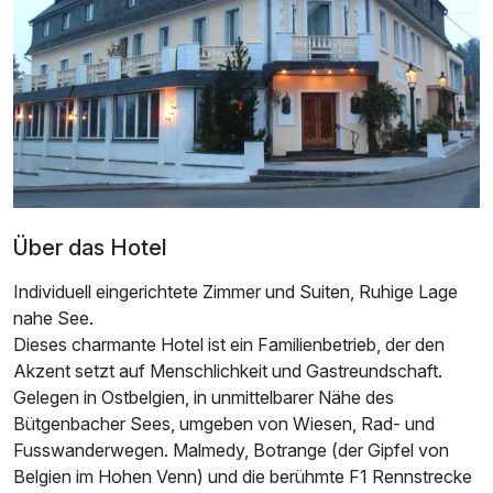
Für 5 Tage
500,00 €
p.P. ab
Suite/n
2 Erwachsene
Über das Hotel
Ausstattung
Individuell eingerichtete Zimmer und Suiten, Ruhige Lage
nahe See.
Für 5 Tage
580,00 €
p.P. ab
Dieses charmante Hotel ist ein Familienbetrieb, der den
Akzent setzt auf Menschlichkeit und Gastreundschaft.
Gelegen in Ostbelgien, in unmittelbarer Nähe des
Bütgenbacher Sees, umgeben von Wiesen, Rad- und
Fusswanderwegen. Malmedy, Botrange (der Gipfel von
Belgien im Hohen Venn) und die berühmte F1 Rennstrecke