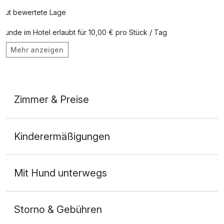
Gut bewertete Lage
Hunde im Hotel erlaubt für 10,00 € pro Stück / Tag
Mehr anzeigen
Auch vegetarische Speisen
Kostenloses W-LAN
Mit Hotelbar
Zimmer & Preise
Doppelzimmer French Bett
Kinderermäßigungen
2 Erwachsene
Ausstattung
Mit Hund unterwegs
Für 5 Tage
400,00 €
p.P. ab
Storno & Gebühren