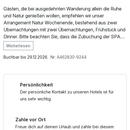
Gästen, die bei ausgedehnten Wanderung allein die Ruhe
und Natur genießen wollen, empfehlen wir unser
Arrangement Natur Wochenende, bestehend aus zwei
Übernachtungen mit zwei Übernachtungen, Frühstück und
Dinner. Bitte beachten Sie, dass die Zubuchung der SPA
Nutzung vor Ort nicht möglich ist. Dieses Arrangement ist
Weiterlesen
für Gäste gedacht, die wandern, in der Natur sein wollen.
Im Angebot enthalten
Parkplatz, W-LAN Nutzung / Internetnutzung
Buchbar bis 29.12.2026.
Nr: A462830-9244
Persönlichkeit
Der persönliche Kontakt zu unseren Hotels ist für
uns sehr wichtig.
Zahle vor Ort
Freue dich auf deinen Urlaub und zahle bei diesem