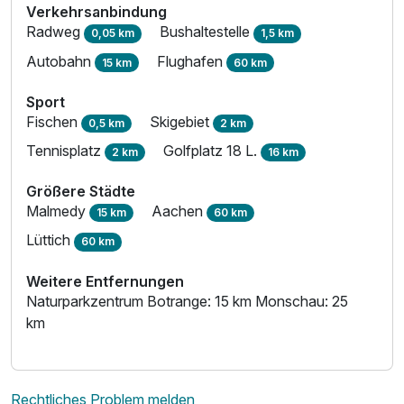
Verkehrsanbindung
Radweg
Bushaltestelle
0,05 km
1,5 km
Autobahn
Flughafen
15 km
60 km
Sport
Fischen
Skigebiet
0,5 km
2 km
Tennisplatz
Golfplatz 18 L.
2 km
16 km
Größere Städte
Malmedy
Aachen
15 km
60 km
Lüttich
60 km
Weitere Entfernungen
Naturparkzentrum Botrange: 15 km Monschau: 25
km
Rechtliches Problem melden