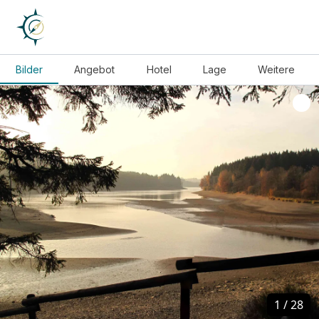
Bilder
Angebot
Hotel
Lage
Weitere
1
1
/
/
28
28