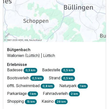
Bütgenbach
Wallonien (Lüttich) | Lüttich
Erlebnisse
Badesee
Badestelle
0,5 km
0,5 km
Bootsverleih
Strand
0,5 km
0,5 km
öfftl. Schwimmbad
Naturpark
0,8 km
1 km
Parkanlage
Fahrradverleih
1 km
2 km
Shopping
Kasino
15 km
28 km