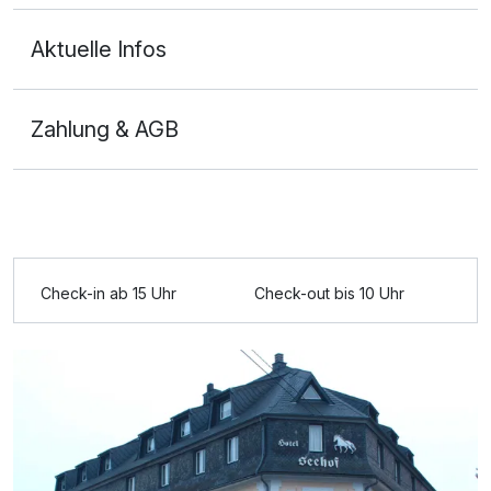
Aktuelle Infos
Doppelzimmer Klassik
2 Erwachsene
Zahlung & AGB
Ausstattung
Für 5 Tage
420,00 €
p.P. ab
Check-in ab 15 Uhr
Check-out bis 10 Uhr
Juniorsuite/n
2 Erwachsene
Ausstattung