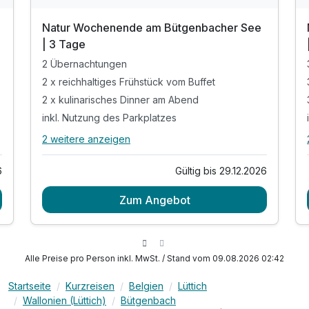
Natur Wochenende am Bütgenbacher See
| 3 Tage
2 Übernachtungen
2 x reichhaltiges Frühstück vom Buffet
2 x kulinarisches Dinner am Abend
inkl. Nutzung des Parkplatzes
2 weitere anzeigen
Alle Inklusivleistungen
6 enthalten
6
Gültig bis 29.12.2026
2 Übernachtungen
Zum Angebot
2 x reichhaltiges Frühstück vom Buffet
2 x kulinarisches Dinner am Abend
inkl. Nutzung des Parkplatzes
inkl. WLAN Nutzung
Alle Preise pro Person inkl. MwSt. / Stand vom 09.08.2026 02:42
Keine SPA Nutzung als Option möglich vor Ort
Startseite
Kurzreisen
Belgien
Lüttich
Wallonien (Lüttich)
Bütgenbach