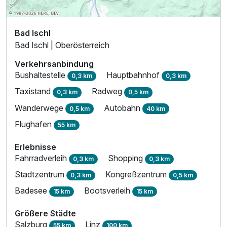
Bad Ischl
Bad Ischl | Oberösterreich
Verkehrsanbindung
Bushaltestelle
Hauptbahnhof
0,3 km
0,3 km
Taxistand
Radweg
0,3 km
0,5 km
Wanderwege
Autobahn
0,5 km
40 km
Flughafen
55 km
Erlebnisse
Fahrradverleih
Shopping
0,3 km
0,3 km
Stadtzentrum
Kongreßzentrum
0,3 km
0,5 km
Badesee
Bootsverleih
15 km
15 km
Größere Städte
Salzburg
Linz
55 km
100 km