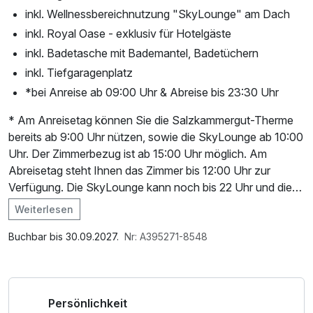
inkl. Wellnessbereichnutzung "SkyLounge" am Dach
inkl. Royal Oase - exklusiv für Hotelgäste
inkl. Badetasche mit Bademantel, Badetüchern
inkl. Tiefgaragenplatz
*bei Anreise ab 09:00 Uhr & Abreise bis 23:30 Uhr
* Am Anreisetag können Sie die Salzkammergut-Therme
bereits ab 9:00 Uhr nützen, sowie die SkyLounge ab 10:00
Uhr. Der Zimmerbezug ist ab 15:00 Uhr möglich. Am
Abreisetag steht Ihnen das Zimmer bis 12:00 Uhr zur
Verfügung. Die SkyLounge kann noch bis 22 Uhr und die
Salzkammergut-Therme inklusive Saunawelt Relaxium bis
Weiterlesen
23:30 Uhr besucht werden!
Im Angebot enthalten
Saunabenutzung, Saunatuch, Leihbademantel, Parkplatz,
Buchbar bis 30.09.2027.
Nr: A395271-8548
Nutzung des Wellnessbereichs, W-LAN Nutzung /
Internetnutzung, Shuttleservice vom/zum Bahnhof,
ganztägige Nutzung Wellnessbereich nach check out,
Persönlichkeit
Badetasche mit Bademantel und -tücher