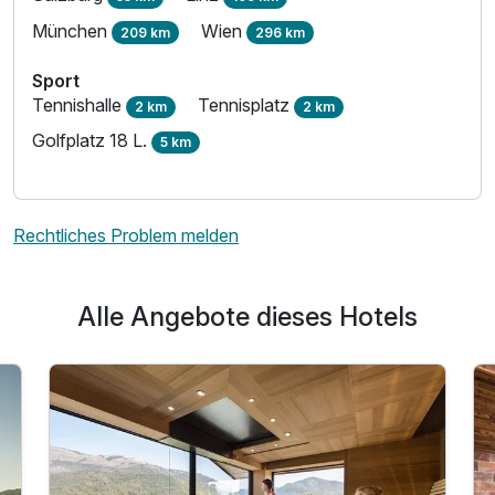
München
Wien
209 km
296 km
Sport
Tennishalle
Tennisplatz
2 km
2 km
Golfplatz 18 L.
5 km
Rechtliches Problem melden
Alle Angebote dieses Hotels