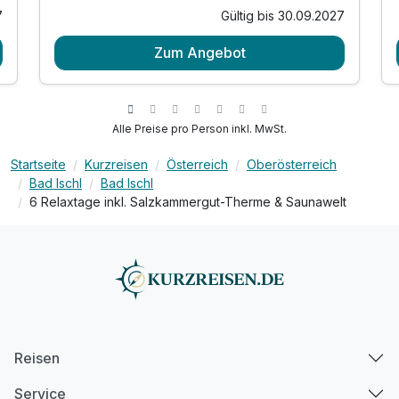
7
Gültig bis 30.09.2027
1 Übernachtung
Zum Angebot
1 x Bio-Frühstücksbuffet bis 12:00 Uhr
1 x Kuchen- und Snackbuffet am Nachmittag
1 x 5-Gang-Genießer-Wahlmenü am Abend
inkl. tägl. Eintritt in die Thermen & Saunawelt*
Alle Preise pro Person inkl. MwSt.
inkl. Wellnessbereichnutzung "SkyLounge" am
Dach
Startseite
Kurzreisen
Österreich
Oberösterreich
Bad Ischl
Bad Ischl
inkl. Royal Oase - exklusiv für Hotelgäste
6 Relaxtage inkl. Salzkammergut-Therme & Saunawelt
inkl. Badetasche mit Bademantel, Badetüchern
inkl. Tiefgaragenplatz
*bei Anreise ab 09:00 Uhr & Abreise bis 23:30
Uhr
Reisen
Service