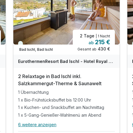
2 Tage
| 1 Nacht
215 €
ab
Immer verfügbar
430 €
Gesamt ab
Bad Ischl, Bad Ischl
EurothermenResort Bad Ischl - Hotel Royal 4-Sterne Superior
2 Relaxtage in Bad Ischl inkl.
Salzkammergut-Therme & Saunawelt
1 Übernachtung
1 x Bio-Frühstücksbuffet bis 12:00 Uhr
1 x Kuchen- und Snackbuffet am Nachmittag
1 x 5-Gang-Genießer-Wahlmenü am Abend
6 weitere anzeigen
Alle Inklusivleistungen
10 enthalten