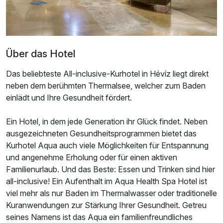
Über das Hotel
Das beliebteste All-inclusive-Kurhotel in Hévíz liegt direkt
neben dem berühmten Thermalsee, welcher zum Baden
einlädt und Ihre Gesundheit fördert.
Ein Hotel, in dem jede Generation ihr Glück findet. Neben
Ausstattung
ausgezeichneten Gesundheitsprogrammen bietet das
Kurhotel Aqua auch viele Möglichkeiten für Entspannung
Für 5 Tage
572,00 €
p.P. ab
und angenehme Erholung oder für einen aktiven
Familienurlaub. Und das Beste: Essen und Trinken sind hier
all-inclusive! Ein Aufenthalt im Aqua Health Spa Hotel ist
viel mehr als nur Baden im Thermalwasser oder traditionelle
Kuranwendungen zur Stärkung Ihrer Gesundheit. Getreu
seines Namens ist das Aqua ein familienfreundliches