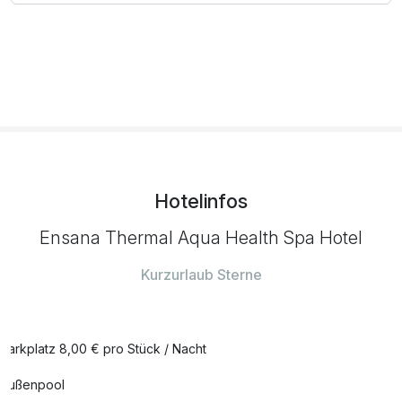
11:00-22:00 Uhr - Getränkebuffet mit alkoholfreien
Getränken, Tee, Kaffee, offene Weine & Bier vom Fass
Hotelinfos
Ensana Thermal Aqua Health Spa Hotel
Kurzurlaub Sterne
Parkplatz 8,00 € pro Stück / Nacht
Außenpool