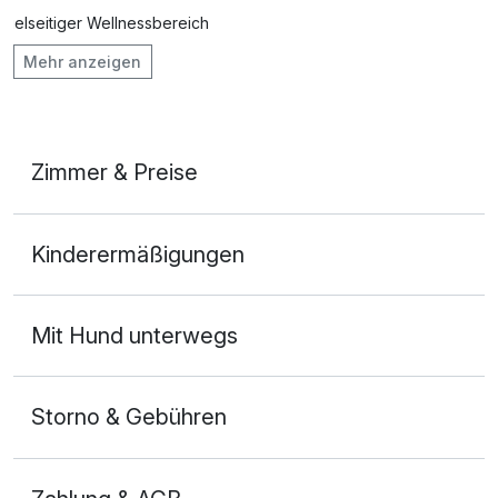
Vielseitiger Wellnessbereich
Mehr anzeigen
Hunde im Hotel erlaubt für 25,00 € pro Stück / Nacht
Fahrradverleih
Fitnessgeräte stehen bereit
Zimmer & Preise
Mit Hotelbar
Doppelzimmer Superior
Kinderermäßigungen
2 Erwachsene und 1 Kind
Mit Hund unterwegs
Storno & Gebühren