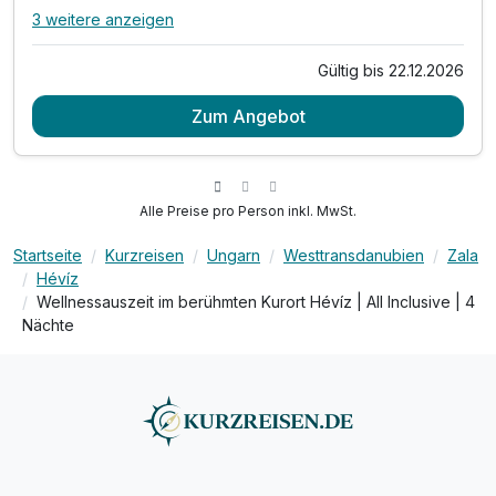
3 weitere anzeigen
Alle Inklusivleistungen
7 enthalten
Gültig bis 22.12.2026
2 Übernachtungen im Superiorzimmer
Zum Angebot
2 x reichhaltiges Frühstück & vitales Mittagessen
2 x abwechslungsreiches Abendessen vom Buffet
inkl. süße Pause mit Kaffee & Kuchen
inkl. Nutzung der Aqua Wellness Welt
Alle Preise pro Person inkl. MwSt.
inkl. Bademantel für Ihren Aufenthalt
Startseite
Kurzreisen
Ungarn
Westtransdanubien
Zala
inkl. Sportanimation (Gymnastik, Yoga, Aqua)
Hévíz
Wellnessauszeit im berühmten Kurort Hévíz | All Inclusive | 4
Nächte