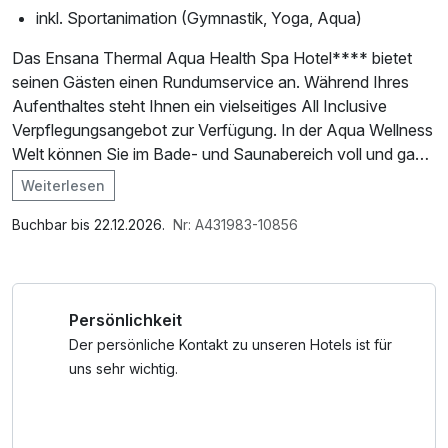
inkl. Sportanimation (Gymnastik, Yoga, Aqua)
Das Ensana Thermal Aqua Health Spa Hotel**** bietet
seinen Gästen einen Rundumservice an. Während Ihres
Aufenthaltes steht Ihnen ein vielseitiges All Inclusive
Verpflegungsangebot zur Verfügung. In der Aqua Wellness
Welt können Sie im Bade- und Saunabereich voll und ganz
entspannen und wenn Sie doch ein wenig aktiver sein
Weiterlesen
möchten, können Sie beim Sportprogramm des Hotels
mitmachen.
Buchbar bis 22.12.2026.
Nr: A431983-10856
All Inclusive Verpflegung ab 15:00 Uhr am Ankunftstag und
bis 11:00 Uhr am Abreisetag
Persönlichkeit
07:00-10:00 Uhr - reichhaltiges Frühstücksangebot
Der persönliche Kontakt zu unseren Hotels ist für
10:00-15:00 Uhr - Kräutertees & Obst
uns sehr wichtig.
12:00-14:00 Uhr - vitales Mittagessen
15:00-17:00 Uhr - süße Pause mit Kaffee & Kuchen
18:00-21:00 Uhr - abwechslungsreiches Abendessen