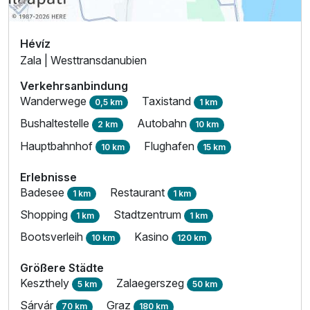
Hévíz
Zala | Westtransdanubien
Verkehrsanbindung
Wanderwege
Taxistand
0,5 km
1 km
Bushaltestelle
Autobahn
2 km
10 km
Hauptbahnhof
Flughafen
10 km
15 km
Erlebnisse
Badesee
Restaurant
1 km
1 km
Shopping
Stadtzentrum
1 km
1 km
Bootsverleih
Kasino
10 km
120 km
Größere Städte
Keszthely
Zalaegerszeg
5 km
50 km
Sárvár
Graz
70 km
180 km