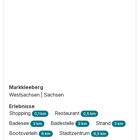
Einzelzimmer Komfort
1 Erwachsenen
Ausstattung
Zusatznächte
Markkleeberg
Westsachsen | Sachsen
Für 3 Tage
225,00 €
p.P. ab
Erlebnisse
Shopping
Restaurant
0,1 km
0,5 km
Badesee
Badestelle
Strand
3 km
3 km
3 km
Bootsverleih
Stadtzentrum
6 km
6,5 km