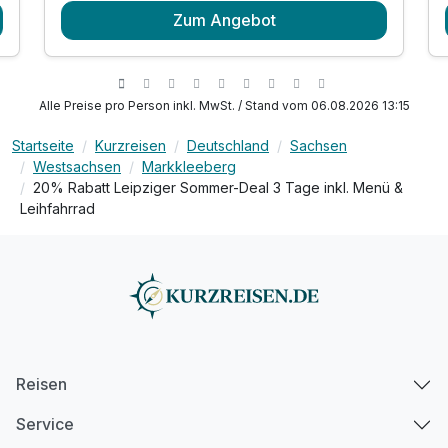
Zum Angebot
1 x reichhaltiges Frühstück vom Buffet
inkl. Wohlfühlstunden in unserem
Für 3 Tage
265,00 €
p.P. ab
Wellnessbereich
im 7. OG mit Blick auf die Leipziger Skyline
Alle Preise pro Person inkl. MwSt. / Stand vom 06.08.2026 13:15
inkl. W-LAN
Startseite
Kurzreisen
Deutschland
Sachsen
Westsachsen
Markkleeberg
20% Rabatt Leipziger Sommer-Deal 3 Tage inkl. Menü &
Leihfahrrad
Reisen
Service