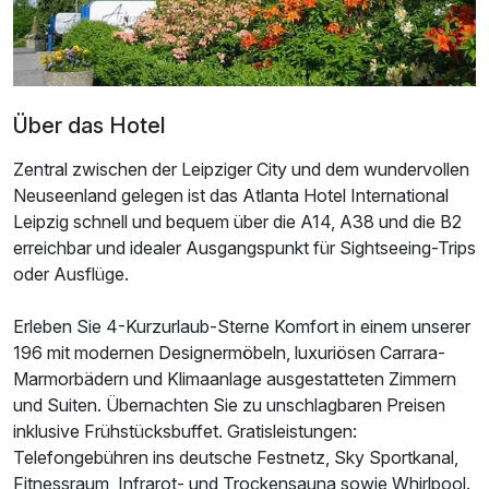
Strauß Rosen
40,00 €
pro Stück (1 Tag/e)
Über das Hotel
Upgrade Komfort-Etage
17,50 €
pro Nacht
Zentral zwischen der Leipziger City und dem wundervollen
Neuseenland gelegen ist das Atlanta Hotel International
Leipzig schnell und bequem über die A14, A38 und die B2
Wellness- Auszeit in der Sachsen Therme
55,00 €
erreichbar und idealer Ausgangspunkt für Sightseeing-Trips
Leipzig Kinderfestpreis
oder Ausflüge.
pro Aufenthalt
Ausstattung
Erleben Sie 4-Kurzurlaub-Sterne Komfort in einem unserer
Wellness- Auszeit in der Sachsen Therme
119,00 €
196 mit modernen Designermöbeln, luxuriösen Carrara-
Leipzig Kinderfestpreis
Marmorbädern und Klimaanlage ausgestatteten Zimmern
Zusatznächte
pro Aufenthalt
und Suiten. Übernachten Sie zu unschlagbaren Preisen
inklusive Frühstücksbuffet. Gratisleistungen:
Für 3 Tage
99,00 €
p.P. ab
Telefongebühren ins deutsche Festnetz, Sky Sportkanal,
Fitnessraum, Infrarot- und Trockensauna sowie Whirlpool.