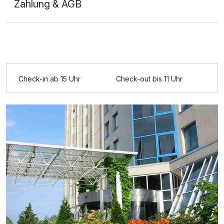
Zahlung & AGB
große Stadtrundfahrt im blau-gelben
20,00 €
Doppeldeckerbus Dauer ca. 1,5 Std.
pro Person
Ausstattung
Halbpension
35,00 €
Check-in ab 15 Uhr
Check-out bis 11 Uhr
pro Person
Zusatznächte
Obstkorb
15,00 €
Für 3 Tage
119,00 €
pro Stück (1 Tag/e)
p.P. ab
Schachtel Pralinen
15,00 €
pro Stück (1 Tag/e)
Doppelzimmer Standard
Strauß Blumen
35,00 €
2 Erwachsene und 1 Kind
pro Stück (1 Tag/e)