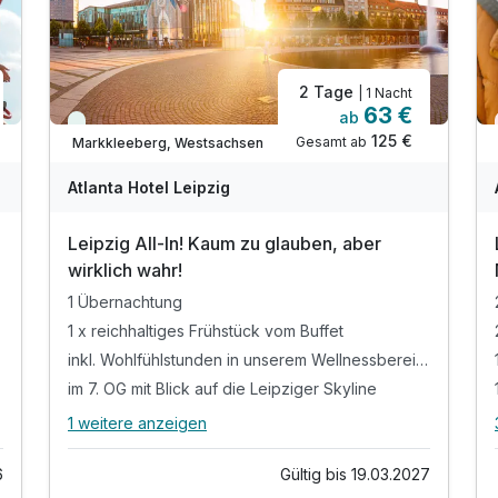
2 Tage
| 1 Nacht
63 €
ab
Viele Termine frei
125 €
Gesamt ab
Markkleeberg, Westsachsen
Atlanta Hotel Leipzig
Leipzig All-In! Kaum zu glauben, aber
wirklich wahr!
1 Übernachtung
1 x reichhaltiges Frühstück vom Buffet
inkl. Wohlfühlstunden in unserem Wellnessbereich
im 7. OG mit Blick auf die Leipziger Skyline
1 weitere anzeigen
Ausstattung
Alle Inklusivleistungen
5 enthalten
6
Gültig bis 19.03.2027
1 Übernachtung
Zusatznächte