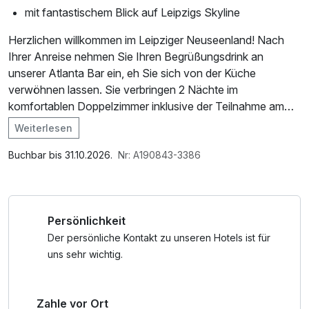
mit fantastischem Blick auf Leipzigs Skyline
Herzlichen willkommen im Leipziger Neuseenland! Nach
Ihrer Anreise nehmen Sie Ihren Begrüßungsdrink an
unserer Atlanta Bar ein, eh Sie sich von der Küche
verwöhnen lassen. Sie verbringen 2 Nächte im
komfortablen Doppelzimmer inklusive der Teilnahme am
Frühstücksbuffet. Am nächsten Tag können Sie mit dem
Weiterlesen
Leihfahrrad einen der umliegenden Seen umrunden oder
Im Angebot enthalten
die Stadt erkunden. Der Abend steht zur freien Verfügung.
Saunabenutzung, Saunatuch, Leihbademantel, Nutzung
Buchbar bis 31.10.2026.
Nr: A190843-3386
des Fitnessbereichs, Nutzung des Wellnessbereichs, W-
LAN Nutzung / Internetnutzung
Persönlichkeit
Der persönliche Kontakt zu unseren Hotels ist für
uns sehr wichtig.
Zahle vor Ort