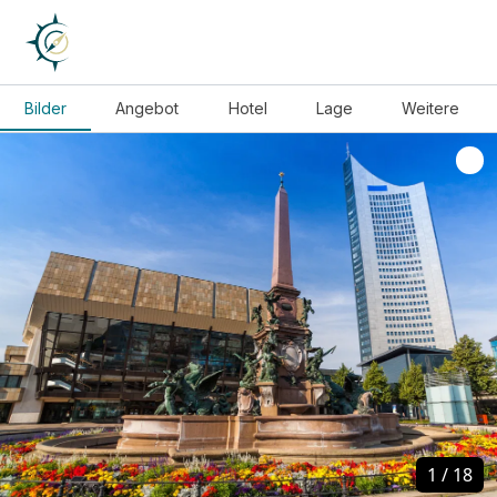
Bilder
Angebot
Hotel
Lage
Weitere
1
1
/
/
18
18