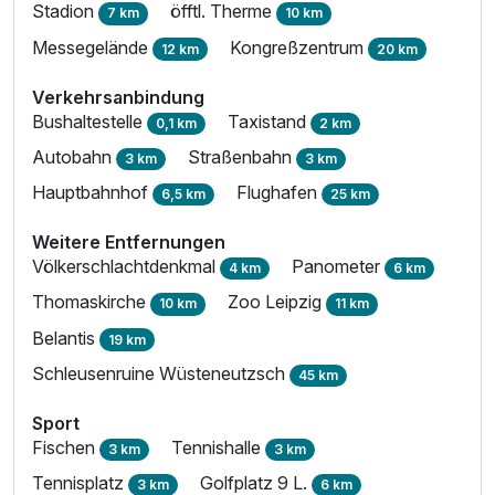
Einzelzimmer Standard
Stadion
öfftl. Therme
7 km
10 km
1 Erwachsenen
Messegelände
Kongreßzentrum
12 km
20 km
Verkehrsanbindung
Bushaltestelle
Taxistand
0,1 km
2 km
Autobahn
Straßenbahn
3 km
3 km
Hauptbahnhof
Flughafen
6,5 km
25 km
Weitere Entfernungen
Völkerschlachtdenkmal
Panometer
4 km
6 km
Thomaskirche
Zoo Leipzig
10 km
11 km
Belantis
19 km
Schleusenruine Wüsteneutzsch
45 km
Ausstattung
Sport
Fischen
Tennishalle
3 km
3 km
Zusatznächte
Tennisplatz
Golfplatz 9 L.
3 km
6 km