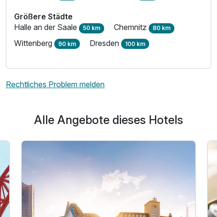
Für 3 Tage
185,00 €
p.P. ab
Größere Städte
Halle an der Saale
Chemnitz
50 km
80 km
Wittenberg
Dresden
90 km
100 km
Einzelzimmer Superior
Rechtliches Problem melden
1 Erwachsenen
Alle Angebote dieses Hotels