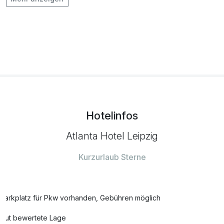
Belantis Besuch Kinderfestpreis 4 bis 10
99,00 €
Jahre
pro Aufenthalt
Eintritt Belantis (bis 02.11. - 4-10 Jahren)
33,50 €
pro Person
Hotelinfos
Eintritt Belantis (bis 02.11. - ab 11 Jahren)
38,90 €
pro Person
Atlanta Hotel Leipzig
Eintrittskarte Zoo - Erwachsener
20,00 €
Kurzurlaub Sterne
(01.11.-20.03.)
pro Person
Eintrittskarte Zoo - Erwachsener
24,00 €
Parkplatz für Pkw vorhanden, Gebühren möglich
(21.03.-31.10.)
pro Person
Gut bewertete Lage